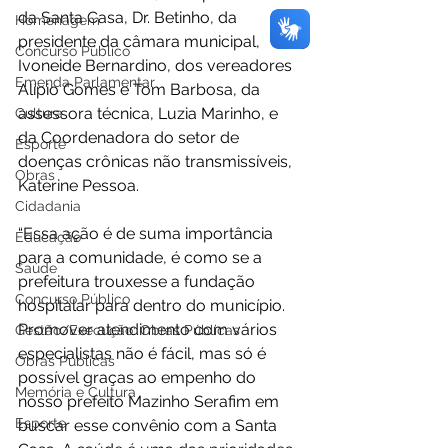
da Santa Casa, Dr. Betinho, da 
Homenagem
presidente da câmara municipal, 
Concurso Público
Ivoneide Bernardino, dos vereadores 
Emenda Parlamentar
Alípio Gomes e Tom Barbosa, da 
assessora técnica, Luzia Marinho, e 
Cultura
da Coordenadora do setor de 
Esporte
doenças crônicas não transmissíveis, 
Obras
Katerine Pessoa. 
Cidadania
“Essa ação é de suma importância 
Educação
para a comunidade, é como se a 
Saúde
prefeitura trouxesse a fundação 
Concurso Público
hospitalar para dentro do município. 
Promover atendimento com vários 
Gestão/Execução: Obras Públicas
especialistas não é fácil, mas só é 
Obras Públicas
possível graças ao empenho do 
Memória e Cultura
nosso prefeito Mazinho Serafim em 
Esporte
buscar esse convênio com a Santa 