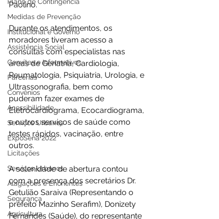
Plano de Contingência
Paolino. 
Medidas de Prevenção
Durante os atendimentos, os 
Institucional e Governo
moradores tiveram acesso a 
Assistência Social
consultas com especialistas nas 
Convites e Informativos
áreas de Geriatria, Cardiologia, 
Reumatologia, Psiquiatria, Urologia, e 
Parcerias
Ultrassonografia, bem como 
Convênios
puderam fazer exames de 
Acessibilidade
Eletrocardiograma, Ecocardiograma, 
e outros serviços de saúde como 
Serviços Urbanos
testes rápidos, vacinação, entre 
ExpoSena 2022
outros. 
Licitações
Serviços Urbanos
A solenidade de abertura contou 
com a presença dos secretários Dr. 
Alagações e Enchentes
Getulião Saraiva (Representando o 
Segurança
prefeito Mazinho Serafim), Donizety 
Agricultura
Fernandes (Saúde), do representante 