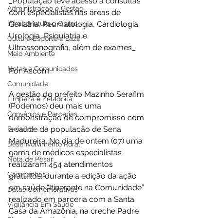
_População teve acesso a consultas 
Administração e Gestão
com especialistas nas áreas de 
Infraestrutura e Obras
Geriatria, Reumatologia, Cardiologia, 
Urologia, Psiquiatria e 
Cultura Esporte e Lazer
Ultrassonografia, além de exames_ 
Meio Ambiente
Notas e Comunicados
Por Ascom 
Comunidade
A gestão do prefeito Mazinho Serafim 
Limpeza e Zeladoria
(Podemos) deu mais uma 
Convênios e Parcerias
demonstração de compromisso com 
a saúde da população de Sena 
Feriados
Madureira. No dia de ontem (07) uma 
Desenvolvimento Rural
gama de médicos especialistas 
Nota de Pesar
realizaram 454 atendimentos 
Campanhas
gratuitos, durante a edição da ação 
em saúde “Itinerante na Comunidade” 
Datas Comemorativas
realizado em parceria com a Santa 
Vigilância Em Saúde
Casa da Amazônia, na creche Padre 