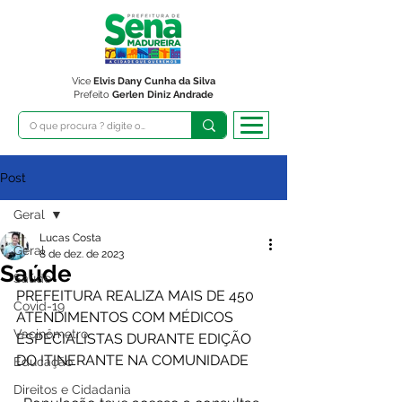
Vice
Elvis Dany Cunha da Silva
Prefeito
Gerlen Diniz Andrade
Post
Geral
Lucas Costa
Geral
8 de dez. de 2023
Saúde
Saúde
PREFEITURA REALIZA MAIS DE 450 
Covid-19
ATENDIMENTOS COM MÉDICOS 
Vacinômetro
ESPECIALISTAS DURANTE EDIÇÃO 
DO ITINERANTE NA COMUNIDADE 
Educação
Direitos e Cidadania