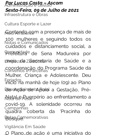
Por Lucas Costa – Ascom
Administração e Gestão
Sexta-Feira, 09 de Julho de 2021
Infraestrutura e Obras
Cultura Esporte e Lazer
Contando com a presença de mais de 
Meio Ambiente
100 mulheres e seguindo todos os 
Notas e Comunicados
cuidados e distanciamento social, a 
Comunidade
Prefeitura de Sena Madureira por 
meio da Secretaria de Saúde e a 
Limpeza e Zeladoria
coordenação do Programa Saúde da 
Convênios e Parcerias
Mulher, Criança e Adolescente. Deu 
Feriados
início na manhã de hoje (09) ao Plano 
Desenvolvimento Rural
de Ação de Apoio a Gestação, Pré-
Natal e Puerpério ao enfrentamento a 
Nota de Pesar
covid-19. A solenidade ocorreu na 
Campanhas
quadra coberta da ‘Pracinha do 
Datas Comemorativas
Bosque’. 
Vigilância Em Saúde
O Plano de ação é uma iniciativa do 