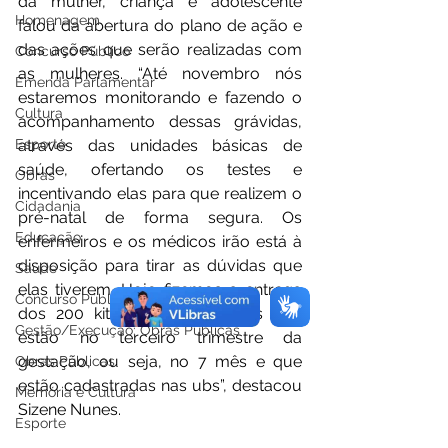
da mulher, criança e adolescente 
Homenagem
falou da abertura do plano de ação e 
das ações que serão realizadas com 
Concurso Público
as mulheres. “Até novembro nós 
Emenda Parlamentar
estaremos monitorando e fazendo o 
Cultura
acompanhamento dessas grávidas, 
Esporte
através das unidades básicas de 
saúde, ofertando os testes e 
Obras
incentivando elas para que realizem o 
Cidadania
pré-natal de forma segura. Os 
Educação
enfermeiros e os médicos irão está à 
disposição para tirar as dúvidas que 
Saúde
elas tiverem. Hoje fizemos a entrega 
Concurso Público
dos 200 kits para as mamães que 
Gestão/Execução: Obras Públicas
estão no terceiro trimestre da 
gestação, ou seja, no 7 mês e que 
Obras Públicas
estão cadastradas nas ubs”, destacou 
Memória e Cultura
Sizene Nunes. 
Esporte