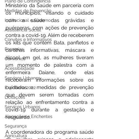
Plano de Contingência
Ministério da Saúde em parceria com 
Medidas de Prevenção
os municípios, visando o cuidado 
com a saúde das grávidas e 
Institucional e Governo
puérperas, com ações de prevenção 
Assistência Social
contra a covid-19. Além de receberem 
Convites e Informativos
os kits que contém Bata, panfletos e 
Parcerias
cartilhas informativas, máscara e 
álcool em gel, as mulheres tiveram 
Convênios
um momento de palestra com a 
Acessibilidade
enfermeira Daiane, onde elas 
Serviços Urbanos
receberam informações sobre os 
cuidados e medidas de prevenção 
ExpoSena 2022
que devem serem tomadas com 
Licitações
relação ao enfrentamento contra a 
Serviços Urbanos
covid-19 durante a gestação e 
Alagações e Enchentes
resguardo. 
Segurança
A coordenadora do programa saúde 
Agricultura