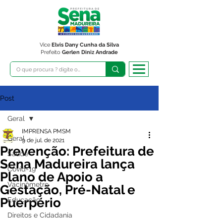
Vice
Elvis Dany Cunha da Silva
Prefeito
Gerlen Diniz Andrade
Post
Geral
IMPRENSA PMSM
Geral
9 de jul. de 2021
Prevenção: Prefeitura de
Saúde
Sena Madureira lança
Covid-19
Plano de Apoio a
Vacinômetro
Gestação, Pré-Natal e
Puerpério
Educação
Direitos e Cidadania