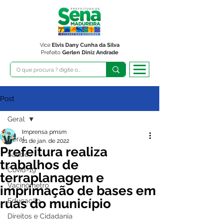
Vice
Elvis Dany Cunha da Silva
Prefeito
Gerlen Diniz Andrade
Post
Geral
Imprensa pmsm
Geral
21 de jan. de 2022
Prefeitura realiza
Saúde
trabalhos de
Covid-19
terraplanagem e
Vacinômetro
imprimação de bases em
ruas do município
Educação
Direitos e Cidadania