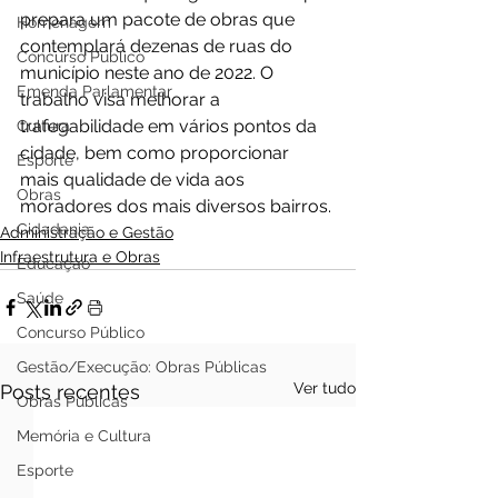
prepara um pacote de obras que 
Homenagem
contemplará dezenas de ruas do 
Concurso Público
município neste ano de 2022. O 
Emenda Parlamentar
trabalho visa melhorar a 
trafegabilidade em vários pontos da 
Cultura
cidade, bem como proporcionar 
Esporte
mais qualidade de vida aos 
Obras
moradores dos mais diversos bairros.
Cidadania
Administração e Gestão
Infraestrutura e Obras
Educação
Saúde
Concurso Público
Gestão/Execução: Obras Públicas
Ver tudo
Posts recentes
Obras Públicas
Memória e Cultura
Esporte