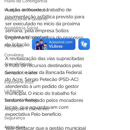
Plano de Contingência
A ação antecede o trabalho de 
Medidas de Prevenção
pavimentação asfáltica previsto para 
Institucional e Governo
ser executado no início da próxima 
Assistência Social
semana, pela empresa Sollos 
Convites e Informativos
Engenharia, vencedora do processo 
de licitação. 
Parcerias
Convênios
A revitalização das vias supracitadas 
Acessibilidade
é fruto de recursos destinados pelo 
Senador e líder da Bancada Federal 
Serviços Urbanos
do Acre, Sérgio Petecão (PSD-AC) 
ExpoSena 2022
atendendo à um pedido do gestor 
Licitações
municipal. O início do trabalho foi 
Serviços Urbanos
bastante festejado pelos moradores 
locais, que aguardavam com 
Alagações e Enchentes
expectativa Pelo benefício. 
Segurança
Agricultura
Vale destacar que a gestão municipal 