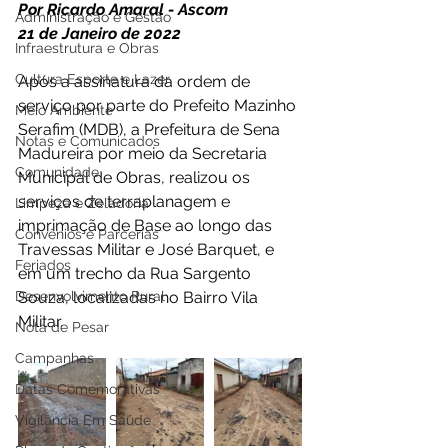
Por Ricardo Amaral - Ascom 
Administração e Gestão
21 de Janeiro de 2022 
Infraestrutura e Obras
Cultura Esporte e Lazer
Após a assinatura da ordem de 
serviço por parte do Prefeito Mazinho 
Meio Ambiente
Serafim (MDB), a Prefeitura de Sena 
Notas e Comunicados
Madureira por meio da Secretaria 
Comunidade
Municipal de Obras, realizou os 
serviços de terraplanagem e 
Limpeza e Zeladoria
imprimação de Base ao longo das 
Convênios e Parcerias
Travessas Militar e José Barquet, e 
Feriados
em um trecho da Rua Sargento 
Desenvolvimento Rural
Souza, localizadas no Bairro Vila 
Militar. 
Nota de Pesar
Campanhas
Datas Comemorativas
Vigilância Em Saúde