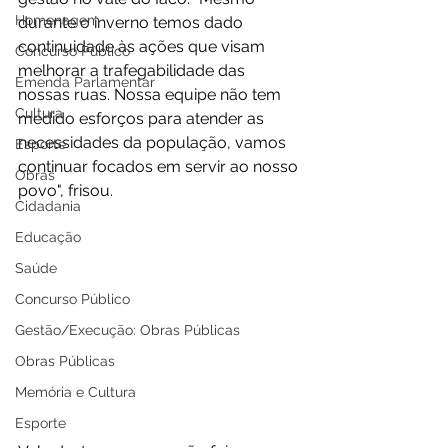
Homenagem
durante o inverno temos dado 
continuidade às ações que visam 
Concurso Público
melhorar a trafegabilidade das 
Emenda Parlamentar
nossas ruas. Nossa equipe não tem 
Cultura
medido esforços para atender as 
necessidades da população, vamos 
Esporte
continuar focados em servir ao nosso 
Obras
povo", frisou. 
Cidadania
Educação
Saúde
Concurso Público
Gestão/Execução: Obras Públicas
Obras Públicas
Memória e Cultura
Esporte