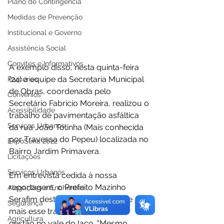
Plano de Contingência
Medidas de Prevenção
Institucional e Governo
Assistência Social
Convites e Informativos
A exemplo disso, nesta quinta-feira 
(24) a equipe da Secretaria Municipal 
Parcerias
de Obras, coordenada pelo 
Convênios
Secretário Fabrício Moreira, realizou o 
Acessibilidade
trabalho de pavimentação asfáltica 
Serviços Urbanos
da rua João Totinha (Mais conhecida 
por Travessa do Pepeu) localizada no 
ExpoSena 2022
Bairro Jardim Primavera.
Licitações
Serviços Urbanos
Em entrevista cedida à nossa 
reportagem, o Prefeito Mazinho 
Alagações e Enchentes
Serafim destacou a realização de 
Segurança
mais esse trabalho durante sua 
Agricultura
gestão no vale do Iaco. "Mesmo 