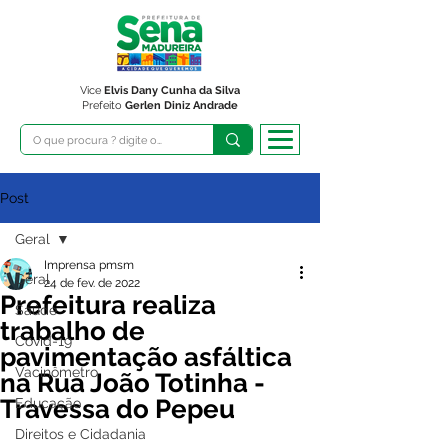
Vice
Elvis Dany Cunha da Silva
Prefeito
Gerlen Diniz Andrade
Post
Geral
Imprensa pmsm
Geral
24 de fev. de 2022
Prefeitura realiza
Saúde
trabalho de
Covid-19
pavimentação asfáltica
Vacinômetro
na Rua João Totinha -
Travessa do Pepeu
Educação
Direitos e Cidadania