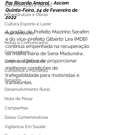
Por Ricardo Amaral - Ascom 
Administração e Gestão
Quinta-Feira, 24 de Fevereiro de 
Infraestrutura e Obras
2022 
Cultura Esporte e Lazer
A gestão do Prefeito Mazinho Serafim 
Meio Ambiente
e do vice-prefeito Gilberto Lira (MDB) 
Notas e Comunicados
continua empenhada na recuperação 
Comunidade
da malha viária de Sena Madureira, 
com o objetivo de proporcionar 
Limpeza e Zeladoria
melhores condições de 
Convênios e Parcerias
trafegabilidade para motoristas e 
Feriados
transeuntes. 
Desenvolvimento Rural
Nota de Pesar
Campanhas
Datas Comemorativas
Vigilância Em Saúde