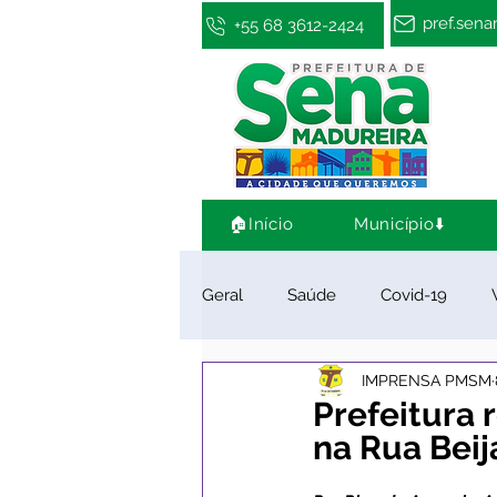
pref.sen
+55 68 3612-2424
🏠Início
Município⬇️
Geral
Saúde
Covid-19
IMPRENSA PMSM
Infraestrutura e Obras
Cultu
Prefeitura 
na Rua Beij
Limpeza e Zeladoria
Convên