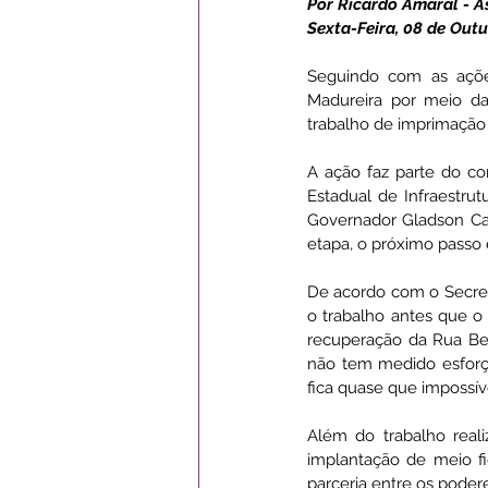
Por Ricardo Amaral - 
Sexta-Feira, 08 de Outu
Campanhas
Datas Comemor
Seguindo com as ações
Madureira por meio da 
trabalho de imprimação 
Institucional e Governo
Ass
A ação faz parte do co
Estadual de Infraestrut
Governador Gladson Came
Serviços Urbanos
ExpoSena
etapa, o próximo passo
De acordo com o Secretá
o trabalho antes que o
recuperação da Rua Beij
não tem medido esforço
fica quase que impossíve
Além do trabalho real
implantação de meio fi
parceria entre os pode