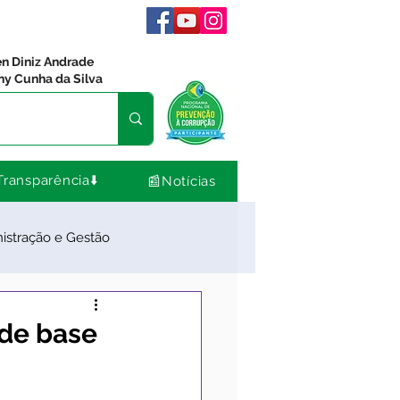
en Diniz Andrade
ny Cunha da Silva
Transparência⬇️
📰Notícias
istração e Gestão
dos
Comunidade
 de base
Nota de Pesar