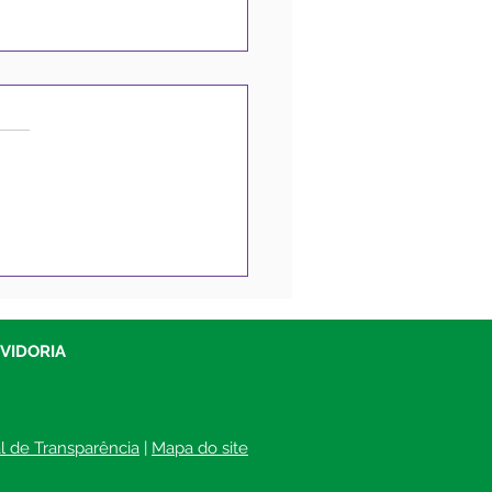
eitura de Sena
reira inicia operação
-buracos na Avenida
il
UVIDORIA
al de Transparência
 | 
Mapa do site