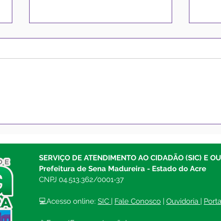
Prefeitura intensifica
Pref
trabalhos de pavimentação
Madu
nas Ruas Canário e Gaivota,
tapa
em Sena Madureira
Bras
SERVIÇO DE ATENDIMENTO AO CIDADÃO (SIC) E O
Prefeitura de Sena Madureira - Estado do Acre
CNPJ 04.513.362/0001-37
💻Acesso online: 
SIC 
| 
Fale Conosco
 | 
Ouvidoria
| 
Port