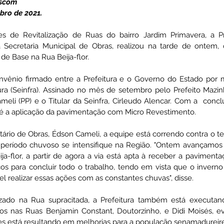
Ascom 
bro de 2021.
ativas
Vigilância Em Saúde
Plano de Contingência
 de Revitalização de Ruas do bairro Jardim Primavera, a Pr
Secretaria Municipal de Obras, realizou na tarde de ontem, qu
de Base na Rua Beija-flor. 
istência Social
Convites e Informativos
Parcerias
nvênio firmado entre a Prefeitura e o Governo do Estado por m
ura (Seinfra). Assinado no mês de setembro pelo Prefeito Mazin
li (PP) e o Titular da Seinfra, Cirleudo Alencar. Com a  concl
 2022
Licitações
 é a aplicação da pavimentação com Micro Revestimento. 
rio de Obras, Édson Cameli, a equipe está correndo contra o te
 período chuvoso se intensifique na Região. "Ontem avançamos
a-flor, a partir de agora a via está apta à receber a pavimenta
s para concluir todo o trabalho, tendo em vista que o inverno
l realizar essas ações com as constantes chuvas", disse. 
izado na Rua supracitada, a Prefeitura também está executan
os nas Ruas Benjamin Constant, Doutorzinho, e Didi Moisés, e
res está resultando em melhorias para a população senamadureir