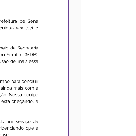
Medidas de Prevenção
efeitura de Sena 
inta-feira (07) o 
Convênios
Acessibilidade
eio da Secretaria 
ho Serafim (MDB), 
usão de mais essa 
mpo para concluir 
 ainda mais com a 
ção. Nossa equipe 
 está chegando, e 
do um serviço de 
videnciando que a 
ense.