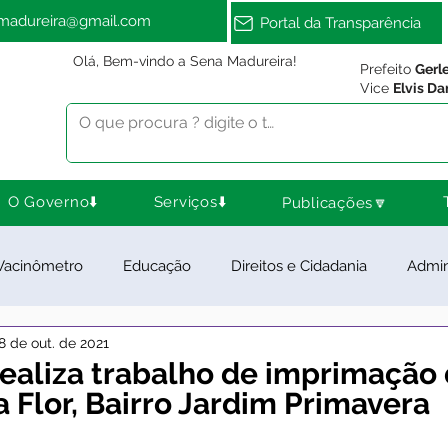
amadureira@gmail.com
Portal da Transparência
Olá, Bem-vindo a Sena Madureira!
Prefeito
Gerl
Vice
Elvis Da
O Governo⬇️
Serviços⬇️
Publicações🔽
Vacinômetro
Educação
Direitos e Cidadania
Admin
8 de out. de 2021
ra Esporte e Lazer
Meio Ambiente
Notas e Comunica
realiza trabalho de imprimação
a Flor, Bairro Jardim Primavera
ios e Parcerias
Feriados
Desenvolvimento Rural