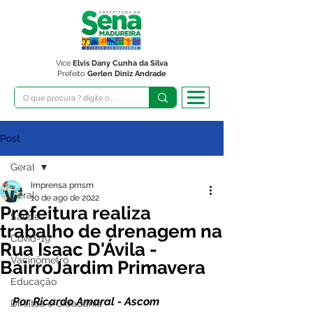
Vice
Elvis Dany Cunha da Silva
Prefeito
Gerlen Diniz Andrade
Post
Geral
Imprensa pmsm
Geral
10 de ago de 2022
Prefeitura realiza
Saúde
trabalho de drenagem na
Covid-19
Rua Isaac D'Ávila -
Vacinômetro
BairroJardim Primavera
Educação
Por Ricardo Amaral - Ascom 
Direitos e Cidadania