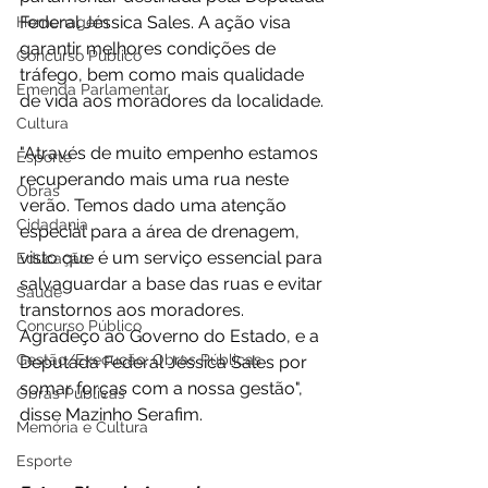
Federal Jéssica Sales. A ação visa 
Homenagem
garantir melhores condições de 
Concurso Público
tráfego, bem como mais qualidade 
Emenda Parlamentar
de vida aos moradores da localidade. 
Cultura
"Através de muito empenho estamos 
Esporte
recuperando mais uma rua neste 
Obras
verão. Temos dado uma atenção 
Cidadania
especial para a área de drenagem, 
visto que é um serviço essencial para 
Educação
salvaguardar a base das ruas e evitar 
Saúde
transtornos aos moradores. 
Concurso Público
Agradeço ao Governo do Estado, e a 
Gestão/Execução: Obras Públicas
Deputada Federal Jéssica Sales por 
somar forças com a nossa gestão", 
Obras Públicas
disse Mazinho Serafim.
Memória e Cultura
Esporte