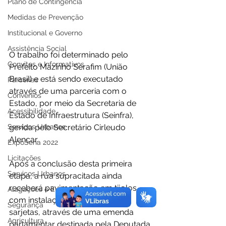
Plano de Contingência
Medidas de Prevenção
Institucional e Governo
Assistência Social
O trabalho foi determinado pelo 
Convites e Informativos
Prefeito Mazinho Serafim (União 
Brasil) e está sendo executado 
Parcerias
através de uma parceria com o 
Convênios
Estado, por meio da Secretaria de 
Acessibilidade
Estado de Infraestrutura (Seinfra), 
Serviços Urbanos
gerida pelo Secretário Cirleudo 
Alencar. 
ExpoSena 2022
Licitações
Após a conclusão desta primeira 
Serviços Urbanos
etapa, a rua supracitada ainda 
receberá pavimentação em tijolos 
Alagações e Enchentes
com instalação de meio fios e 
Segurança
sarjetas, através de uma emenda 
Agricultura
parlamentar destinada pela Deputada 