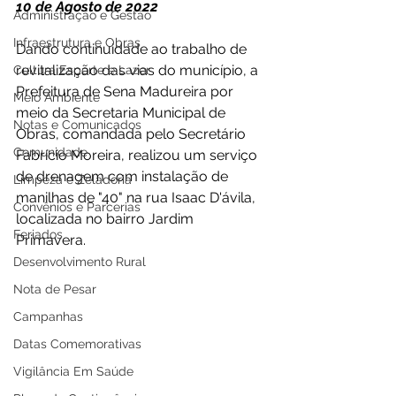
10 de Agosto de 2022 
Administração e Gestão
Infraestrutura e Obras
Dando continuidade ao trabalho de 
revitalização das vias do município, a 
Cultura Esporte e Lazer
Prefeitura de Sena Madureira por 
Meio Ambiente
meio da Secretaria Municipal de 
Notas e Comunicados
Obras, comandada pelo Secretário 
Comunidade
Fabrício Moreira, realizou um serviço 
de drenagem com instalação de 
Limpeza e Zeladoria
manilhas de "40" na rua Isaac D'ávila, 
Convênios e Parcerias
localizada no bairro Jardim 
Feriados
Primavera. 
Desenvolvimento Rural
Nota de Pesar
Campanhas
Datas Comemorativas
Vigilância Em Saúde