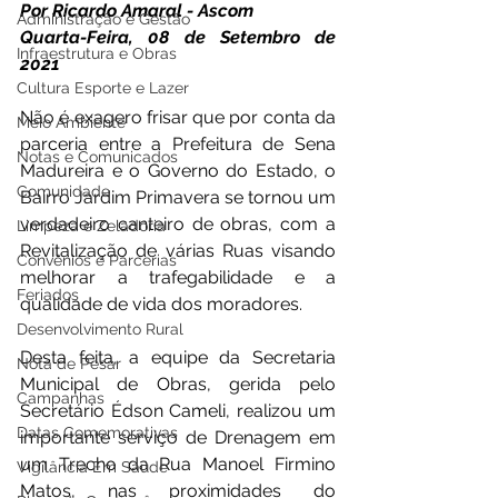
Por Ricardo Amaral - Ascom
Administração e Gestão
Quarta-Feira, 08 de Setembro de 
Infraestrutura e Obras
2021 
Cultura Esporte e Lazer
Não é exagero frisar que por conta da 
Meio Ambiente
parceria entre a Prefeitura de Sena 
Notas e Comunicados
Madureira e o Governo do Estado, o 
Comunidade
Bairro Jardim Primavera se tornou um 
verdadeiro canteiro de obras, com a 
Limpeza e Zeladoria
Revitalização de várias Ruas visando 
Convênios e Parcerias
melhorar a trafegabilidade e a 
Feriados
qualidade de vida dos moradores. 
Desenvolvimento Rural
Desta feita, a equipe da Secretaria 
Nota de Pesar
Municipal de Obras, gerida pelo 
Campanhas
Secretário Édson Cameli, realizou um 
Datas Comemorativas
importante serviço de Drenagem em 
um Trecho da Rua Manoel Firmino 
Vigilância Em Saúde
Matos, nas proximidades do 