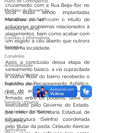
Plano de Contingência
cruzamento com a Rua Beija-flor, no 
Medidas de Prevenção
local estão sendo implantadas 
Manillhas de "40" com o intuito de 
Institucional e Governo
solucionar problemas relacionados à 
Assistência Social
alagamentos, bem como acabar com 
Convites e Informativos
um esgoto a céu aberto que outrora 
Parcerias
existia na localidade. 
Convênios
Após a conclusão dessa etapa de 
Acessibilidade
saneamento básico, a via supracitada 
Serviços Urbanos
e outras Ruas do bairro receberão o 
trabalho de Recapeamento Asfáltico, 
ExpoSena 2022
que de acordo com o convênio 
Licitações
firmado entre os poderes, deve ser 
Serviços Urbanos
executado pelo Governo do Estado, 
Alagações e Enchentes
por meio da Secretaria Estadual de 
Infraestrutura (Seinfra) coordenada 
Segurança
pelo titular da pasta, Cirleudo Alencar. 
Agricultura