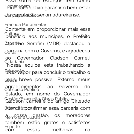
Essa soma de esforços tem como 
Homenagem
principal objetivo garantir o bem-estar 
da população senamadureirense.
Concurso Público
Emenda Parlamentar
Contente em proporcionar mais esse 
Cultura
benefício aos munícipes, o Prefeito 
Esporte
Mazinho Serafim (MDB) destacou a 
parceria com o Governo, e agradeceu 
Obras
ao Governador Gladson Cameli. 
Cidadania
"Nossa equipe está trabalhando a 
Educação
todo vapor para concluir o trabalho o 
mais breve possível. Externo meus 
Saúde
agradecimentos ao Governo do 
Concurso Público
Estado, em nome do Governador 
Gestão/Execução: Obras Públicas
Gladson Cameli e do amigo Cirleudo 
Alencar, por firmar essa parceria com 
Obras Públicas
a nossa gestão, os moradores 
Memória e Cultura
também estão gratos e satisfeitos 
Esporte
com essas melhorias na 