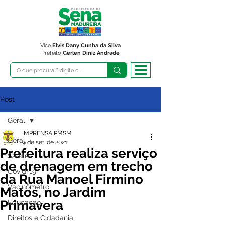
Vice
Elvis Dany Cunha da Silva
Prefeito
Gerlen Diniz Andrade
Post
Geral
IMPRENSA PMSM
Geral
9 de set. de 2021
Prefeitura realiza serviço
Saúde
de drenagem em trecho
Covid-19
da Rua Manoel Firmino
Vacinômetro
Matos, no Jardim
Primavera
Educação
Direitos e Cidadania