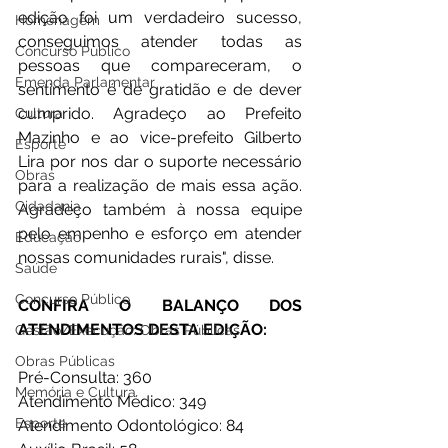
edição foi um verdadeiro sucesso, 
Homenagem
conseguimos atender todas as 
Concurso Público
pessoas que compareceram, o 
Emenda Parlamentar
sentimento é de gratidão e de dever 
cumprido. Agradeço ao Prefeito 
Cultura
Mazinho e ao vice-prefeito Gilberto 
Esporte
Lira por nos dar o suporte necessário 
Obras
para a realização de mais essa ação. 
Cidadania
Agradeço também à nossa equipe 
pelo empenho e esforço em atender 
Educação
nossas comunidades rurais", disse. 
Saúde
Concurso Público
CONFIRA O BALANÇO DOS 
ATENDIMENTOS DESTA EDIÇÃO: 
Gestão/Execução: Obras Públicas
Obras Públicas
Pré-Consulta: 360 
Memória e Cultura
Atendimento Médico: 349 
Esporte
Atendimento Odontológico: 84