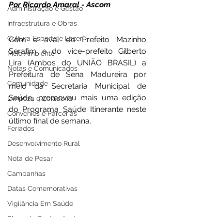
Por Ricardo Amaral - Ascom
Administração e Gestão
Infraestrutura e Obras
Cultura Esporte e Lazer
Com o aval do Prefeito Mazinho 
Serafim e do vice-prefeito Gilberto 
Meio Ambiente
Lira (Ambos do UNIÃO BRASIL) a 
Notas e Comunicados
Prefeitura de Sena Madureira por 
Comunidade
meio da Secretaria Municipal de 
Saúde, promoveu mais uma edição 
Limpeza e Zeladoria
do Programa Saúde Itinerante neste 
Convênios e Parcerias
último final de semana. 
Feriados
Desenvolvimento Rural
Nota de Pesar
Campanhas
Datas Comemorativas
Vigilância Em Saúde