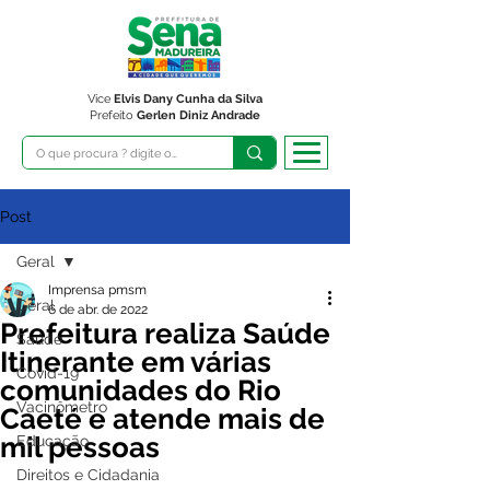
Vice
Elvis Dany Cunha da Silva
Prefeito
Gerlen Diniz Andrade
Post
Geral
Imprensa pmsm
Geral
6 de abr. de 2022
Prefeitura realiza Saúde
Saúde
Itinerante em várias
Covid-19
comunidades do Rio
Vacinômetro
Caeté e atende mais de
mil pessoas
Educação
Direitos e Cidadania