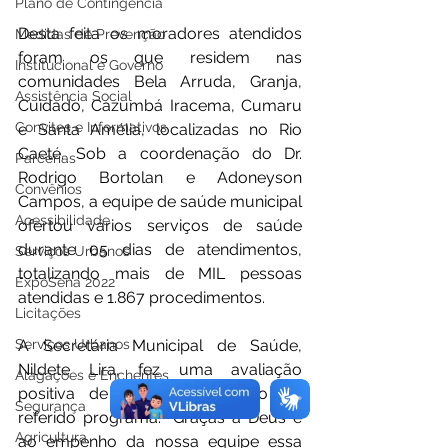
Plano de Contingência
Desta feita os moradores atendidos 
Medidas de Prevenção
foram os que residem nas 
Institucional e Governo
comunidades Bela Arruda, Granja, 
Assistência Social
Cuidado, Cazumbá Iracema, Cumaru 
Convites e Informativos
e Santa Amélia, localizadas no Rio 
Caeté. Sob a coordenação do Dr. 
Parcerias
Rodrigo Bortolan e Adoneyson 
Convênios
Campos, a equipe de saúde municipal 
Acessibilidade
ofertou vários serviços de saúde 
durante 05 dias de atendimentos, 
Serviços Urbanos
totalizando mais de MIL pessoas 
ExpoSena 2022
atendidas e 1.867 procedimentos.
Licitações
A Secretária Municipal de Saúde, 
Serviços Urbanos
Nildete Lira, fez uma avaliação 
Alagações e Enchentes
positiva de mais essa edição do 
Segurança
referido programa. "Graças a Deus e 
Agricultura
ao empenho da nossa equipe essa 