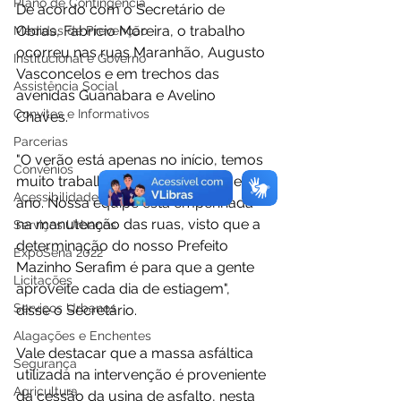
Plano de Contingência
De acordo com o Secretário de 
Obras, Fabrício Moreira, o trabalho 
Medidas de Prevenção
ocorreu nas ruas Maranhão, Augusto 
Institucional e Governo
Vasconcelos e em trechos das 
Assistência Social
avenidas Guanabara e Avelino 
Convites e Informativos
Chaves.
Parcerias
"O verão está apenas no início, temos 
Convênios
muito trabalho para realizar nesse 
Acessibilidade
ano. Nossa equipe está empenhada 
na manutenção das ruas, visto que a 
Serviços Urbanos
determinação do nosso Prefeito 
ExpoSena 2022
Mazinho Serafim é para que a gente 
Licitações
aproveite cada dia de estiagem", 
Serviços Urbanos
disse o Secretário. 
Alagações e Enchentes
Vale destacar que a massa asfáltica 
Segurança
utilizada na intervenção é proveniente 
Agricultura
da cessão da usina de asfalto, nesta 