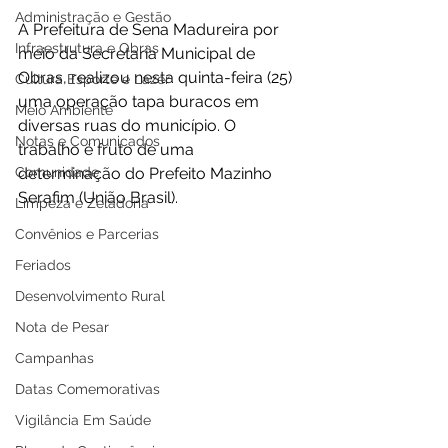
Administração e Gestão
A Prefeitura de Sena Madureira por 
Infraestrutura e Obras
meio da Secretaria Municipal de 
Obras, realizou nesta quinta-feira (25) 
Cultura Esporte e Lazer
uma operação tapa buracos em 
Meio Ambiente
diversas ruas do município. O 
Notas e Comunicados
trabalho é fruto de uma 
Comunidade
determinação do Prefeito Mazinho 
Serafim (União Brasil).
Limpeza e Zeladoria
Convênios e Parcerias
Feriados
Desenvolvimento Rural
Nota de Pesar
Campanhas
Datas Comemorativas
Vigilância Em Saúde