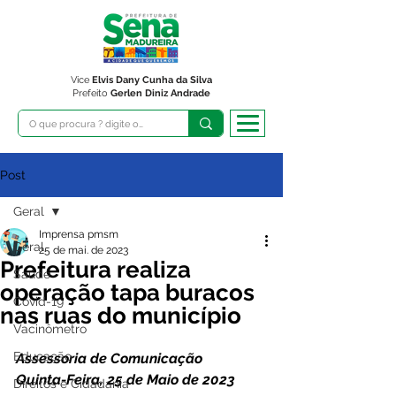
Vice
Elvis Dany Cunha da Silva
Prefeito
Gerlen Diniz Andrade
Post
Geral
Imprensa pmsm
Geral
25 de mai. de 2023
Prefeitura realiza
Saúde
operação tapa buracos
Covid-19
nas ruas do município
Vacinômetro
Educação
Assessoria de Comunicação
Quinta-Feira, 25 de Maio de 2023 
Direitos e Cidadania