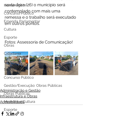
sexta-feira (26) o município será 
Homenagem
contemplado com mais uma 
Concurso Público
remessa e o trabalho será executado 
Emenda Parlamentar
em outros pontos.
Cultura
Esporte
Fotos: Assessoria de Comunicação!
Obras
Cidadania
Educação
Saúde
Concurso Público
Gestão/Execução: Obras Públicas
Administração e Gestão
Obras Públicas
Infraestrutura e Obras
Memória e Cultura
Acessibilidade
Esporte