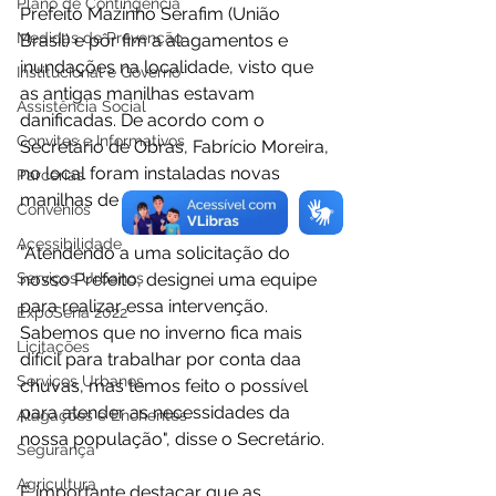
Plano de Contingência
Prefeito Mazinho Serafim (União 
Medidas de Prevenção
Brasil) e pôr fim a alagamentos e 
inundações na localidade, visto que 
Institucional e Governo
as antigas manilhas estavam 
Assistência Social
danificadas. De acordo com o 
Convites e Informativos
Secretário de Obras, Fabrício Moreira, 
no local foram instaladas novas 
Parcerias
manilhas de 30. 
Convênios
Acessibilidade
"Atendendo a uma solicitação do 
Serviços Urbanos
nosso Prefeito, designei uma equipe 
para realizar essa intervenção. 
ExpoSena 2022
Sabemos que no inverno fica mais 
Licitações
difícil para trabalhar por conta daa 
Serviços Urbanos
chuvas, mas temos feito o possível 
para atender as necessidades da 
Alagações e Enchentes
nossa população", disse o Secretário. 
Segurança
Agricultura
É importante destacar que as 