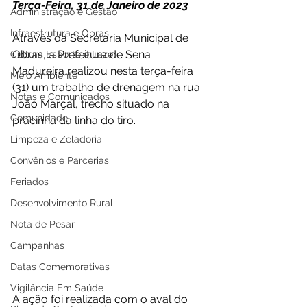
Terça-Feira, 31 de Janeiro de 2023 
Administração e Gestão
Infraestrutura e Obras
Através da Secretaria Municipal de 
Obras, a Prefeitura de Sena 
Cultura Esporte e Lazer
Madureira realizou nesta terça-feira 
Meio Ambiente
(31) um trabalho de drenagem na rua 
Notas e Comunicados
João Marçal, trecho situado na 
Comunidade
pracinha da linha do tiro. 
Limpeza e Zeladoria
Convênios e Parcerias
Feriados
Desenvolvimento Rural
Nota de Pesar
Campanhas
Datas Comemorativas
Vigilância Em Saúde
A ação foi realizada com o aval do 