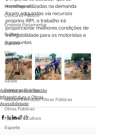
manilhas utilizadas na demanda 
Homenagem
foram adquiridas via recursos 
Concurso Público
próprios (RP), o trabalho irá 
Emenda Parlamentar
proporcionar melhores condições de 
Cultura
trafegabilidade para os motoristas e 
transeuntes.
Esporte
Obras
Cidadania
Educação
Saúde
Concurso Público
Administração e Gestão
Infraestrutura e Obras
Gestão/Execução: Obras Públicas
Acessibilidade
Obras Públicas
Memória e Cultura
Esporte