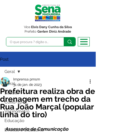
Vice
Elvis Dany Cunha da Silva
Prefeito
Gerlen Diniz Andrade
Post
Geral
Imprensa pmsm
Geral
31 de jan. de 2023
Prefeitura realiza obra de
Saúde
drenagem em trecho da
Covid-19
Rua João Marçal (popular
Vacinômetro
linha do tiro)
Educação
Assessoria de Comunicação
Direitos e Cidadania