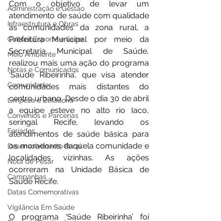
Com o objetivo de levar um 
Administração e Gestão
atendimento de saúde com qualidade 
Infraestrutura e Obras
às comunidades da zona rural, a 
Prefeitura Municipal por meio da 
Cultura Esporte e Lazer
Secretaria Municipal de Saúde, 
Meio Ambiente
realizou mais uma ação do programa 
Notas e Comunicados
‘Saúde Ribeirinha’, que visa atender 
Comunidade
comunidades mais distantes do 
centro urbano. Desde o dia 30 de abril 
Limpeza e Zeladoria
a equipe esteve no alto rio Iaco, 
Convênios e Parcerias
seringal Recife, levando os 
Feriados
atendimentos de saúde básica para 
os moradores daquela comunidade e 
Desenvolvimento Rural
localidades vizinhas. As ações 
Nota de Pesar
ocorreram na Unidade Básica de 
Campanhas
Saúde Recife. 
Datas Comemorativas
Vigilância Em Saúde
O programa ‘Saúde Ribeirinha’ foi 