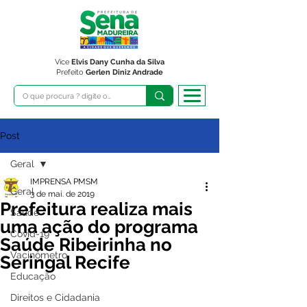
Vice
Elvis Dany Cunha da Silva
Prefeito
Gerlen Diniz Andrade
Post
Geral
IMPRENSA PMSM
Geral
3 de mai. de 2019
Prefeitura realiza mais
Saúde
uma ação do programa
Covid-19
Saúde Ribeirinha no
Vacinômetro
Seringal Recife
Educação
Direitos e Cidadania