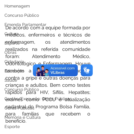
Homenagem
Concurso Público
Emenda Parlamentar
De acordo com a equipe formada por 
Cultura
médicos, enfermeiros e técnicos de 
enfermagem, os atendimentos 
Esporte
realizados na referida comunidade 
Obras
foram: Atendimento Médico, 
Cidadania
Odontológico e Enfermagem. Houve 
também a realização de vacinas 
Educação
contra a gripe e outras doenças para 
Saúde
crianças e adultos. Bem como testes 
Concurso Público
rápidos para HIV, Sífilis, Hepatites; 
Gestão/Execução: Obras Públicas
exames como PCCU e atualização 
cadastral do Programa Bolsa Família, 
Obras Públicas
para famílias que recebem o 
Memória e Cultura
benefício. 
Esporte