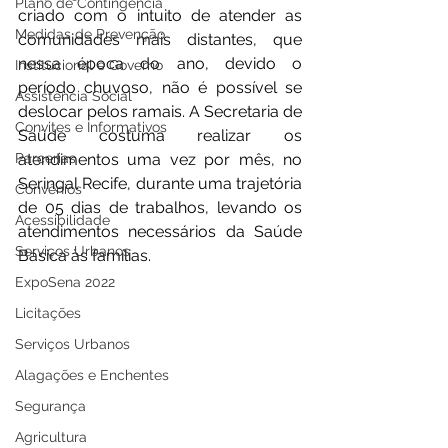
Plano de Contingência
criado com o intuito de atender as 
Medidas de Prevenção
comunidades mais distantes, que 
nessa época do ano, devido o 
Institucional e Governo
período chuvoso, não é possível se 
Assistência Social
deslocar pelos ramais. A Secretaria de 
Convites e Informativos
Saúde costuma realizar os 
Parcerias
atendimentos uma vez por mês, no 
Seringal Recife, durante uma trajetória 
Convênios
de 05 dias de trabalhos, levando os 
Acessibilidade
atendimentos necessários da Saúde 
Serviços Urbanos
Básica às famílias. 
ExpoSena 2022
Licitações
Serviços Urbanos
Alagações e Enchentes
Segurança
Agricultura