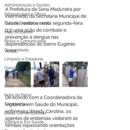
Administração e Gestão
A Prefeitura de Sena Madureira por 
Infraestrutura e Obras
intermédio da Secretaria Municipal de 
Saúde, realizou nesta segunda-feira 
Cultura Esporte e Lazer
(13) uma ação de combate e 
Meio Ambiente
prevenção à dengue nas 
Notas e Comunicados
dependências do bairro Eugênio 
Comunidade
Areal. 
Limpeza e Zeladoria
Convênios e Parcerias
Feriados
Desenvolvimento Rural
Nota de Pesar
De acordo com a Coordenadora da 
Campanhas
Vigilância em Saúde do Município, 
enfermeira Wendy Carolina, os 
Datas Comemorativas
agentes de endemias visitaram as 
Vigilância Em Saúde
famílias repassando orientações 