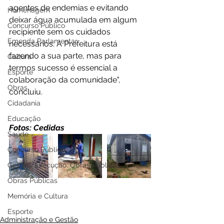
agentes de endemias e evitando 
Homenagem
deixar água acumulada em algum 
Concurso Público
recipiente sem os cuidados 
Emenda Parlamentar
necessários. A Prefeitura está 
fazendo a sua parte, mas para 
Cultura
termos sucesso é essencial a 
Esporte
colaboração da comunidade", 
Obras
concluiu. 
Cidadania
Educação
Fotos: Cedidas
Saúde
Concurso Público
Gestão/Execução: Obras Públicas
Obras Públicas
Memória e Cultura
Esporte
Administração e Gestão