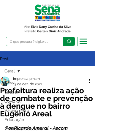
Vice
Elvis Dany Cunha da Silva
Prefeito
Gerlen Diniz Andrade
Post
Geral
Imprensa pmsm
Geral
13 de dez. de 2021
Prefeitura realiza ação
Saúde
de combate e prevenção
Covid-19
à dengue no bairro
Vacinômetro
Eugênio Areal
Educação
Por Ricardo Amaral - Ascom
Direitos e Cidadania