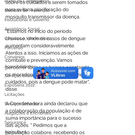
Plano de Contingência
sobre os cuidados a serem tomados 
para evitar a ploriferação do 
Medidas de Prevenção
mosquito transmissor da doença. 
Institucional e Governo
Assistência Social
"Estamos no início do período 
chuvoso, onde os casos de dengue 
Convites e Informativos
aumentam consideravelmente. 
Parcerias
Atentos a isso, Iniciamos as ações de 
Convênios
combate e prevenção. Vamos 
Acessibilidade
percorrer todos os bairros orientando 
os moradores a tomarem os devidos 
Serviços Urbanos
cuidados, pois a dengue pode matar", 
ExpoSena 2022
disse.
Licitações
A Coordenadora ainda declarou que 
Serviços Urbanos
a colaboração da população é de 
Alagações e Enchentes
suma importância para o sucesso 
Segurança
das ações. " Pedimos que a 
Agricultura
população colabore, recebendo os 