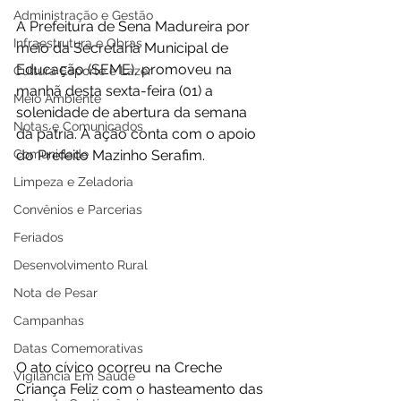
Administração e Gestão
A Prefeitura de Sena Madureira por 
Infraestrutura e Obras
meio da Secretaria Municipal de 
Educação (SEME), promoveu na 
Cultura Esporte e Lazer
manhã desta sexta-feira (01) a 
Meio Ambiente
solenidade de abertura da semana 
Notas e Comunicados
da pátria. A ação conta com o apoio 
Comunidade
do Prefeito Mazinho Serafim. 
Limpeza e Zeladoria
Convênios e Parcerias
Feriados
Desenvolvimento Rural
Nota de Pesar
Campanhas
Datas Comemorativas
O ato cívico ocorreu na Creche 
Vigilância Em Saúde
Criança Feliz com o hasteamento das 