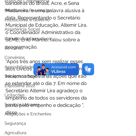
Plano de Contingência
bandeiras do Brasil, Acre, e Sena 
Madureira, e uma palavra alusiva á 
Medidas de Prevenção
data. Representando o Secretário 
Institucional e Governo
Municipal de Educação, Altemir Lira, 
Assistência Social
o Coordenador Administrativo da 
Convites e Informativos
SEME, Ênio Márcio, falou sobre a 
programação. 
Parcerias
Convênios
“Após três anos sem realizar esses 
Acessibilidade
atos cívicos por conta da pandemia, 
iniciamos hoje várias ações que irão 
Serviços Urbanos
se estender até o dia 7. Em nome do 
ExpoSena 2022
Secretário Altemir Lira agradeço o 
Licitações
empenho de todos os servidores da 
Serviços Urbanos
pasta pelo empenho e dedicação ”, 
disse. 
Alagações e Enchentes
Segurança
Agricultura