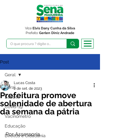
Vice
Elvis Dany Cunha da Silva
Prefeito
Gerlen Diniz Andrade
Post
Geral
Lucas Costa
Geral
2 de set. de 2023
Prefeitura promove
Saúde
solenidade de abertura
Covid-19
da semana da pátria
Vacinômetro
Educação
Por Assessoria 
Direitos e Cidadania