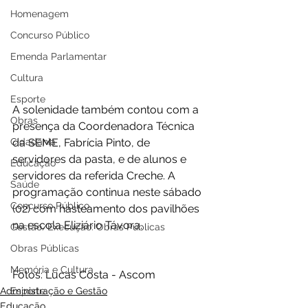
Homenagem
Concurso Público
Emenda Parlamentar
Cultura
Esporte
A solenidade também contou com a 
Obras
presença da Coordenadora Técnica 
da SEME, Fabrícia Pinto, de 
Cidadania
servidores da pasta, e de alunos e 
Educação
servidores da referida Creche. A 
Saúde
programação continua neste sábado 
Concurso Público
(02) com hasteamento dos pavilhões 
na escola Eliziário Távora.
Gestão/Execução: Obras Públicas
Obras Públicas
Memória e Cultura
Fotos: Lucas Costa - Ascom
Administração e Gestão
Esporte
Educação