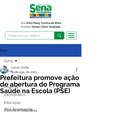
Vice
Elvis Dany Cunha da Silva
Prefeito
Gerlen Diniz Andrade
Post
Geral
Lucas Costa
Geral
31 de ago. de 2023
Prefeitura promove ação
Saúde
de abertura do Programa
Covid-19
Saúde na Escola (PSE)
Vacinômetro
Educação
Por Assessoria
Direitos e Cidadania