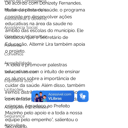
Plano de Contingência
De acordo com Donizety Fernandes, 
titular da pasta de saúde, o programa 
Medidas de Prevenção
consiste em desenvolver ações 
Institucional e Governo
educativas na área da saude no 
Assistência Social
âmbito das escolas do município. Ele 
Convites e Informativos
destacou que o Secretário de 
Educação, Altemir Lira também apoia 
Parcerias
o projeto. 
Convênios
Acessibilidade
“A ideia é promover palestras 
educativas com o intuito de ensinar 
Serviços Urbanos
os alunos sobre a importância de 
ExpoSena 2022
cuidar da saúde. Além disso, também 
Licitações
iremos distribuir kits de prevenção, 
Serviços Urbanos
com ênfase para a saúde bucal das 
crianças. Agradeço ao Prefeito 
Alagações e Enchentes
Mazinho pelo apoio e a toda a nossa 
Segurança
equipe pelo empenho”, salientou o 
Agricultura
Secretário. 