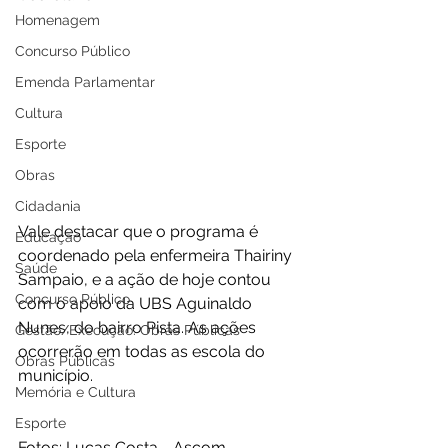
Homenagem
Concurso Público
Emenda Parlamentar
Cultura
Esporte
Obras
Cidadania
Vale destacar que o programa é 
Educação
coordenado pela enfermeira Thairiny 
Saúde
Sampaio, e a ação de hoje contou 
Concurso Público
com o apoio da UBS Aguinaldo 
Nunes, do bairro Pista. As ações 
Gestão/Execução: Obras Públicas
ocorrerão em todas as escola do 
Obras Públicas
município.
Memória e Cultura
Esporte
Fotos: Lucas Costa - Ascom