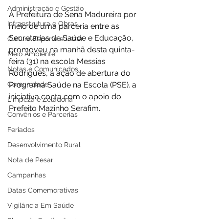
Administração e Gestão
A Prefeitura de Sena Madureira por 
Infraestrutura e Obras
meio de uma parceria entre as 
Secretarias de Saúde e Educação, 
Cultura Esporte e Lazer
promoveu na manhã desta quinta-
Meio Ambiente
feira (31) na escola Messias 
Notas e Comunicados
Rodrigues, a ação de abertura do 
Comunidade
Programa Saúde na Escola (PSE). a 
iniciativa conta com o apoio do 
Limpeza e Zeladoria
Prefeito Mazinho Serafim. 
Convênios e Parcerias
Feriados
Desenvolvimento Rural
Nota de Pesar
Campanhas
Datas Comemorativas
Vigilância Em Saúde