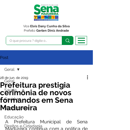
Vice
Elvis Dany Cunha da Silva
Prefeito
Gerlen Diniz Andrade
Post
Geral
28 de jun. de 2019
Geral
Prefeitura prestigia
Saúde
cerimônia de novos
formandos em Sena
Covid-19
Madureira
Vacinômetro
Educação
A Prefeitura Municipal de Sena 
Direitos e Cidadania
Madureira continua com a política de 