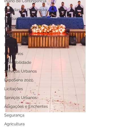
Plano de Contingência
Medidas de Prevenção
Institucional e Governo
Assistência Social
Convites e Informativos
Parcerias
Convênios
Acessibilidade
Serviços Urbanos
ExpoSena 2022
Licitações
Serviços Urbanos
Alagações e Enchentes
Segurança
Agricultura