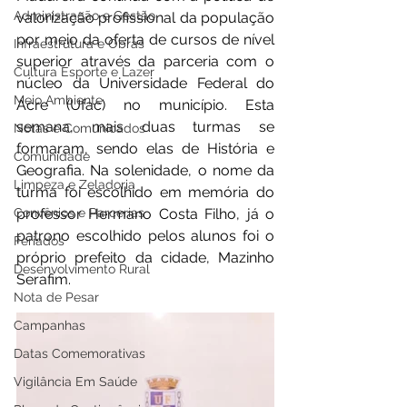
Administração e Gestão
valorização profissional da população 
por meio da oferta de cursos de nível 
Infraestrutura e Obras
superior através da parceria com o 
Cultura Esporte e Lazer
núcleo da Universidade Federal do 
Meio Ambiente
Acre (Ufac) no município. Esta 
semana, mais duas turmas se 
Notas e Comunicados
formaram, sendo elas de História e 
Comunidade
Geografia. Na solenidade, o nome da 
Limpeza e Zeladoria
turma foi escolhido em memória do 
Convênios e Parcerias
professor Hermano Costa Filho, já o 
patrono escolhido pelos alunos foi o 
Feriados
próprio prefeito da cidade, Mazinho 
Desenvolvimento Rural
Serafim. 
Nota de Pesar
Campanhas
Datas Comemorativas
Vigilância Em Saúde