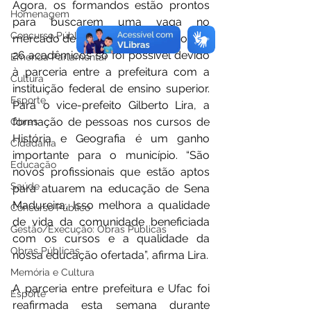
Agora, os formandos estão prontos 
Homenagem
para buscarem uma vaga no 
Concurso Público
mercado de trabalho. A formação dos 
26 acadêmicos só foi possível devido 
Emenda Parlamentar
à parceria entre a prefeitura com a 
Cultura
instituição federal de ensino superior. 
Esporte
Para o vice-prefeito Gilberto Lira, a 
formação de pessoas nos cursos de 
Obras
História e Geografia é um ganho 
Cidadania
importante para o município. “São 
Educação
novos profissionais que estão aptos 
Saúde
para atuarem na educação de Sena 
Madureira. Isso melhora a qualidade 
Concurso Público
de vida da comunidade beneficiada 
Gestão/Execução: Obras Públicas
com os cursos e a qualidade da 
Obras Públicas
nossa educação ofertada”, afirma Lira.  
Memória e Cultura
A parceria entre prefeitura e Ufac foi 
Esporte
reafirmada esta semana durante 