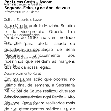
Por Lucas Costa – Ascom
Administração e Gestão
Segunda-Feira, 19 de Abril de 2021
Infraestrutura e Obras
Cultura Esporte e Lazer
A gestão do prefeito Mazinho Serafim 
Meio Ambiente
e do vice-prefeito Gilberto Lira 
Notas e Comunicados
(Ambos do MDB) não vem medindo 
Comunidade
esforços para ofertar saúde de 
qualidade à população de Sena 
Limpeza e Zeladoria
Madureira, principalmente aos 
Convênios e Parcerias
ribeirinhos que residem às margens 
Feriados
dos Rios da nossa região. 
Desenvolvimento Rural
Em mais uma ação que ocorreu no 
Nota de Pesar
último final de semana, a Secretaria 
Campanhas
Municipal de Saúde realizou diversos 
Datas Comemorativas
atendimentos no Seringal Recife – Alto 
Rio Iaco. Onde foram realizados mais 
Vigilância Em Saúde
de 150 atendimentos médicos, 29 de 