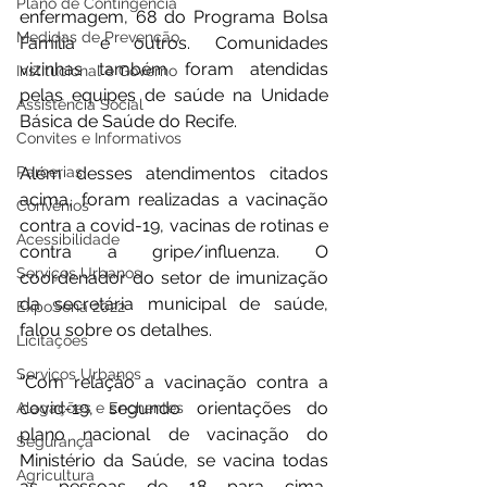
Plano de Contingência
enfermagem, 68 do Programa Bolsa 
Medidas de Prevenção
Família e outros. Comunidades 
vizinhas também foram atendidas 
Institucional e Governo
pelas equipes de saúde na Unidade 
Assistência Social
Básica de Saúde do Recife.
Convites e Informativos
Parcerias
Além desses atendimentos citados 
acima, foram realizadas a vacinação 
Convênios
contra a covid-19, vacinas de rotinas e 
Acessibilidade
contra a gripe/influenza. O 
Serviços Urbanos
coordenador do setor de imunização 
da secretária municipal de saúde, 
ExpoSena 2022
falou sobre os detalhes. 
Licitações
Serviços Urbanos
“Com relação a vacinação contra a 
covid-19, segundo orientações do 
Alagações e Enchentes
plano nacional de vacinação do 
Segurança
Ministério da Saúde, se vacina todas 
Agricultura
as pessoas de 18 para cima, 