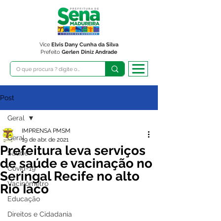
Vice
Elvis Dany Cunha da Silva
Prefeito
Gerlen Diniz Andrade
Post
Geral
IMPRENSA PMSM
Geral
19 de abr. de 2021
Prefeitura leva serviços
Saúde
de saúde e vacinação no
Covid-19
Seringal Recife no alto
Vacinômetro
Rio Iaco
Educação
Direitos e Cidadania