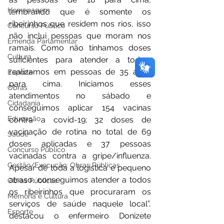
Homenagem
lembrando que é somente os 
ribeirinhos que residem nos rios, isso 
Concurso Público
não inclui pessoas que moram nos 
Emenda Parlamentar
ramais. Como não tínhamos doses 
Cultura
suficientes para atender a todos, 
realizamos em pessoas de 35 anos 
Esporte
para cima. Iniciamos esses 
Obras
atendimentos no sábado e 
Cidadania
conseguimos aplicar 154 vacinas 
Educação
contra a covid-19; 32 doses de 
vacinação de rotina no total de 69 
Saúde
doses aplicadas e 37 pessoas 
Concurso Público
vacinadas contra a gripe/influenza. 
Gestão/Execução: Obras Públicas
Apesar de toda a logística e pequeno 
atraso, conseguimos atender a todos 
Obras Públicas
os ribeirinhos que procuraram os 
Memória e Cultura
serviços de saúde naquele local”, 
Esporte
destacou o enfermeiro Donizete 