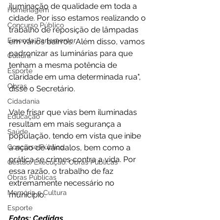
iluminação de qualidade em toda a 
Homenagem
cidade. Por isso estamos realizando o 
Concurso Público
trabalho de reposição de lâmpadas 
Emenda Parlamentar
em vários bairros. Além disso, vamos 
padronizar as luminárias para que 
Cultura
tenham a mesma potência de 
Esporte
claridade em uma determinada rua", 
Obras
disse o Secretário. 
Cidadania
Vale frisar que vias bem iluminadas 
Educação
resultam em mais segurança a 
Saúde
população, tendo em vista que inibe 
a ação de vândalos, bem como a 
Concurso Público
prática se crimes contra a vida. Por 
Gestão/Execução: Obras Públicas
essa razão, o trabalho de faz 
Obras Públicas
extremamente necessário no 
Memória e Cultura
município.
Esporte
Fotos: Cedidas