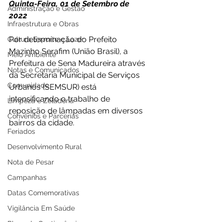
Quinta-Feira, 01 de Setembro de 
Administração e Gestão
2022 
Infraestrutura e Obras
Por determinação do Prefeito 
Cultura Esporte e Lazer
Mazinho Serafim (União Brasil), a 
Meio Ambiente
Prefeitura de Sena Madureira através 
Notas e Comunicados
da Secretaria Municipal de Serviços 
Comunidade
Urbanos (SEMSUR) está 
intensificando o trabalho de 
Limpeza e Zeladoria
reposição de lâmpadas em diversos 
Convênios e Parcerias
bairros da cidade. 
Feriados
Desenvolvimento Rural
Nota de Pesar
Campanhas
Datas Comemorativas
Vigilância Em Saúde