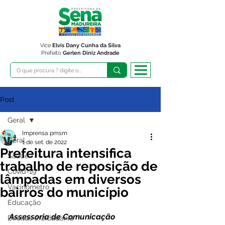
Vice
Elvis Dany Cunha da Silva
Prefeito
Gerlen Diniz Andrade
Post
Geral
Imprensa pmsm
Geral
1 de set. de 2022
Prefeitura intensifica
Saúde
trabalho de reposição de
Covid-19
lâmpadas em diversos
Vacinômetro
bairros do município
Educação
Assessoria de Comunicação
Direitos e Cidadania