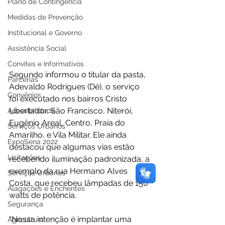
Plano de Contingência
Medidas de Prevenção
Institucional e Governo
Assistência Social
Convites e Informativos
Segundo informou o titular da pasta, 
Parcerias
Adevaldo Rodrigues (Dé), o serviço 
Convênios
foi executado nos bairros Cristo 
Libertador, São Francisco, Niterói, 
Acessibilidade
Eugênio Areal, Centro, Praia do 
Serviços Urbanos
Amarilho, e Vila Militar. Ele ainda 
ExpoSena 2022
destacou que algumas vias estão 
Licitações
recebendo iluminação padronizada, a 
exemplo da rua Hermano Alves 
Serviços Urbanos
Costa, que recebeu lâmpadas de 150 
Alagações e Enchentes
watts de potência. 
Segurança
"Nossa intenção é implantar uma 
Agricultura