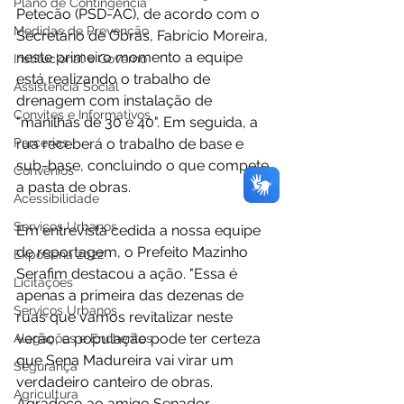
Plano de Contingência
Petecão (PSD-AC), de acordo com o 
Medidas de Prevenção
Secretário de Obras, Fabrício Moreira, 
neste primeiro momento a equipe 
Institucional e Governo
está realizando o trabalho de 
Assistência Social
drenagem com instalação de 
Convites e Informativos
"manilhas de 30 e 40". Em seguida, a 
Parcerias
rua receberá o trabalho de base e 
sub-base, concluindo o que compete 
Convênios
a pasta de obras.
Acessibilidade
Serviços Urbanos
Em entrevista cedida a nossa equipe 
de reportagem, o Prefeito Mazinho 
ExpoSena 2022
Serafim destacou a ação. "Essa é 
Licitações
apenas a primeira das dezenas de 
Serviços Urbanos
ruas que vamos revitalizar neste 
verão, a população pode ter certeza 
Alagações e Enchentes
que Sena Madureira vai virar um 
Segurança
verdadeiro canteiro de obras. 
Agricultura
Agradeço ao amigo Senador 