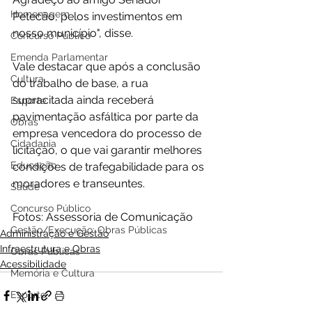
Homenagem
Petecão, pelos investimentos em 
nosso município", disse.
Concurso Público
Emenda Parlamentar
Vale destacar que após a conclusão 
Cultura
do trabalho de base, a rua 
supracitada ainda receberá 
Esporte
pavimentação asfáltica por parte da 
Obras
empresa vencedora do processo de 
Cidadania
licitação, o que vai garantir melhores 
Educação
condições de trafegabilidade para os 
moradores e transeuntes.
Saúde
Concurso Público
Fotos: Assessoria de Comunicação
Gestão/Execução: Obras Públicas
Administração e Gestão
Infraestrutura e Obras
Obras Públicas
Acessibilidade
Memória e Cultura
Esporte