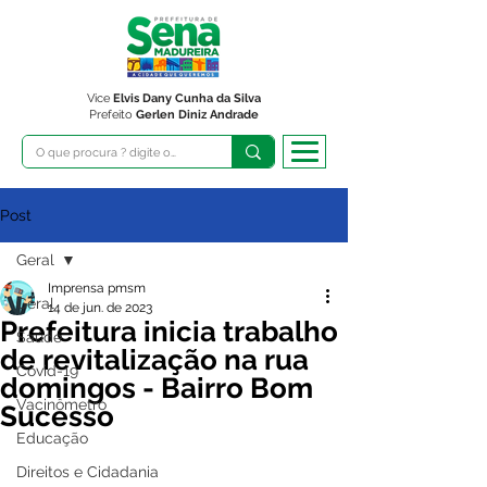
Vice
Elvis Dany Cunha da Silva
Prefeito
Gerlen Diniz Andrade
Post
Geral
Imprensa pmsm
Geral
14 de jun. de 2023
Prefeitura inicia trabalho
Saúde
de revitalização na rua
Covid-19
domingos - Bairro Bom
Vacinômetro
Sucesso
Educação
Direitos e Cidadania