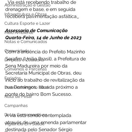
_Via está recebendo trabalho de 
Administração e Gestão
drenagem e base, e em seguida 
Infraestrutura e Obras
receberá pavimentação asfáltica_
Cultura Esporte e Lazer
Assessoria de Comunicação
Meio Ambiente
Quarta-Feira, 14 de Junho de 2023 
Notas e Comunicados
Comunidade
Com a anuência do Prefeito Mazinho 
Serafim (União Brasil), a Prefeitura de 
Limpeza e Zeladoria
Sena Madureira por meio da 
Convênios e Parcerias
Secretaria Municipal de Obras, deu 
Feriados
início ao trabalho de revitalização da 
rua Domingos, situada próximo a 
Desenvolvimento Rural
ponte do bairro Bom Sucesso. 
Nota de Pesar
Campanhas
Datas Comemorativas
A via está sendo contemplada 
através de uma emenda parlamentar 
Vigilância Em Saúde
destinada pelo Senador Sérgio 