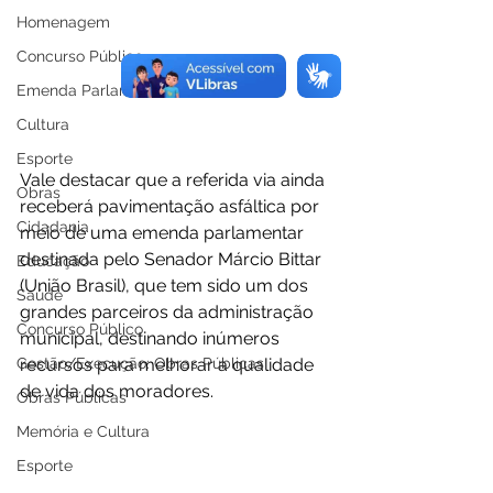
Homenagem
Concurso Público
Emenda Parlamentar
Cultura
Esporte
Vale destacar que a referida via ainda 
Obras
receberá pavimentação asfáltica por 
Cidadania
meio de uma emenda parlamentar 
destinada pelo Senador Márcio Bittar 
Educação
(União Brasil), que tem sido um dos 
Saúde
grandes parceiros da administração 
Concurso Público
municipal, destinando inúmeros 
Gestão/Execução: Obras Públicas
recursos para melhorar a qualidade 
de vida dos moradores. 
Obras Públicas
Memória e Cultura
Esporte