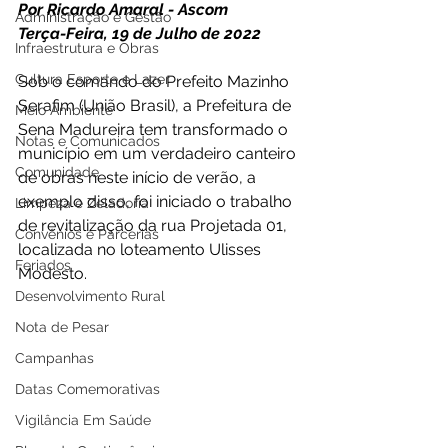
Por Ricardo Amaral - Ascom 
Administração e Gestão
Terça-Feira, 19 de Julho de 2022 
Infraestrutura e Obras
Cultura Esporte e Lazer
Sob o comando do Prefeito Mazinho 
Serafim (União Brasil), a Prefeitura de 
Meio Ambiente
Sena Madureira tem transformado o 
Notas e Comunicados
município em um verdadeiro canteiro 
Comunidade
de obras neste início de verão, a 
exemplo disso, foi iniciado o trabalho 
Limpeza e Zeladoria
de revitalização da rua Projetada 01, 
Convênios e Parcerias
localizada no loteamento Ulisses 
Feriados
Modesto. 
Desenvolvimento Rural
Nota de Pesar
Campanhas
Datas Comemorativas
Vigilância Em Saúde