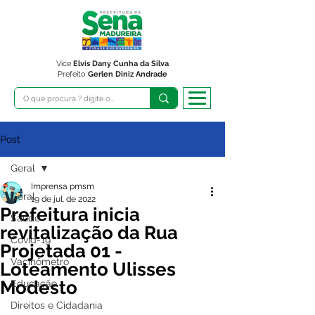
Vice
Elvis Dany Cunha da Silva
Prefeito
Gerlen Diniz Andrade
Post
Geral
Imprensa pmsm
Geral
19 de jul. de 2022
Prefeitura inicia
Saúde
revitalização da Rua
Covid-19
Projetada 01 -
Vacinômetro
Loteamento Ulisses
Modesto
Educação
Direitos e Cidadania