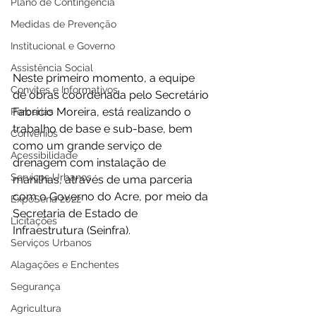
Plano de Contingência
Medidas de Prevenção
Institucional e Governo
Assistência Social
Neste primeiro momento, a equipe 
Convites e Informativos
de obras coordenada pelo Secretário 
Fabrício Moreira, está realizando o 
Parcerias
trabalho de base e sub-base, bem 
Convênios
como um grande serviço de 
Acessibilidade
drenagem com instalação de 
Serviços Urbanos
manilhas, através de uma parceria 
com o Governo do Acre, por meio da 
ExpoSena 2022
Secretaria de Estado de 
Licitações
Infraestrutura (Seinfra). 
Serviços Urbanos
Alagações e Enchentes
Segurança
Agricultura