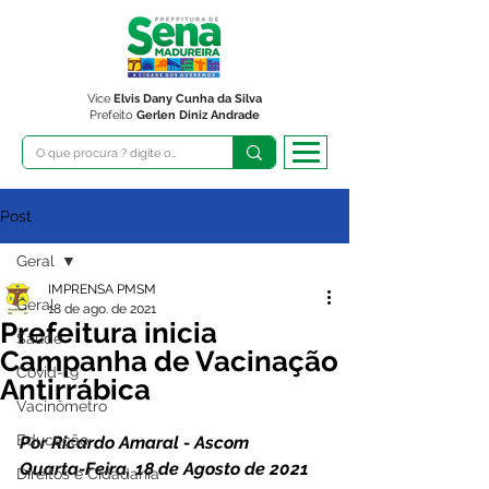
Vice
Elvis Dany Cunha da Silva
Prefeito
Gerlen Diniz Andrade
Post
Geral
IMPRENSA PMSM
Geral
18 de ago. de 2021
Prefeitura inicia
Saúde
Campanha de Vacinação
Covid-19
Antirrábica
Vacinômetro
Educação
Por Ricardo Amaral - Ascom 
Quarta-Feira, 18 de Agosto de 2021 
Direitos e Cidadania