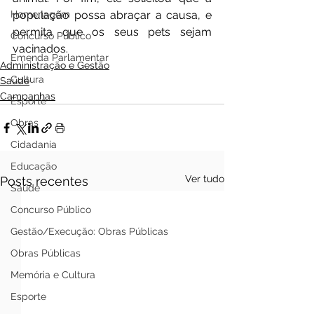
Homenagem
população possa abraçar a causa, e 
permita que os seus pets sejam 
Concurso Público
vacinados.
Emenda Parlamentar
Administração e Gestão
Cultura
Saúde
Campanhas
Esporte
Obras
Cidadania
Educação
Ver tudo
Posts recentes
Saúde
Concurso Público
Gestão/Execução: Obras Públicas
Obras Públicas
Memória e Cultura
Esporte