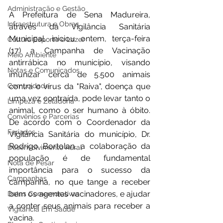
Administração e Gestão
A Prefeitura de Sena Madureira, 
Infraestrutura e Obras
através da Vigilância Sanitária 
Municipal, iniciou ontem, terça-feira 
Cultura Esporte e Lazer
(17) a Campanha de Vacinação 
Meio Ambiente
antirrábica no município, visando 
Notas e Comunicados
imunizar cerca de 5.500 animais 
Comunidade
contra o vírus da "Raiva", doença que 
uma vez contraída, pode levar tanto o 
Limpeza e Zeladoria
animal, como o ser humano à óbito. 
Convênios e Parcerias
De acordo com o Coordenador da 
Feriados
Vigilância Sanitária do município, Dr. 
Rodrigo Bortolan, a colaboração da 
Desenvolvimento Rural
população é de fundamental 
Nota de Pesar
importância para o sucesso da 
Campanhas
campanha, no que tange a receber 
bem os agentes vacinadores, e ajudar 
Datas Comemorativas
a conter seus animais para receber a 
Vigilância Em Saúde
vacina.