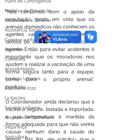
Plano de Contingência
Medidas de Prevenção
"Nós contamos com o apoio da 
população, tendo em vista que os 
Institucional e Governo
animais domésticos não conhecem os 
Assistência Social
agentes vacinadores, e a primeira 
Convites e Informativos
defesa do animal é querer atacar o 
agente. Então para evitar acidentes é 
Parcerias
importante que os moradores nos 
Convênios
ajudem a realizar a vacinação de uma 
Acessibilidade
forma segura tanto para a equipe, 
Serviços Urbanos
como para o próprio animal", 
pontuou. 
ExpoSena 2022
Licitações
O Coordenador ainda declarou que a 
Serviços Urbanos
vacina é segura, testada e importada, 
e sua temperatura é mantida da 
Alagações e Enchentes
forma adequada para que não venha 
Segurança
causar nenhum dano à saúde do 
Agricultura
animal. Pôr fim, ele solicitou que a 