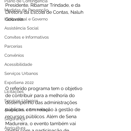
Plano de Contingência
Presidente, Ribamar Trindade, e da 
Medidas de Prevenção
Diretora da Escola de Contas, Naluh 
Gouveia.
Institucional e Governo
Assistência Social
Convites e Informativos
Parcerias
Convênios
Acessibilidade
Serviços Urbanos
ExpoSena 2022
O referido programa tem o objetivo 
Licitações
de contribuir para a melhoria do 
Serviços Urbanos
desempenho das administrações 
públicas, com relação à gestão de 
Alagações e Enchentes
recursos públicos. Além de Sena 
Segurança
Madureira, o evento também vai 
Agricultura
contar com a participação de 