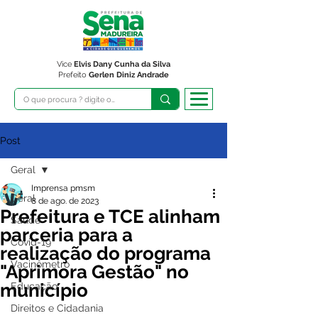
Vice
Elvis Dany Cunha da Silva
Prefeito
Gerlen Diniz Andrade
Post
Geral
Imprensa pmsm
Geral
8 de ago. de 2023
Prefeitura e TCE alinham
Saúde
parceria para a
Covid-19
realização do programa
Vacinômetro
"Aprimora Gestão" no
município
Educação
Direitos e Cidadania