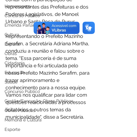
Homenagem
representantes das Prefeituras e dos 
Poderes Legislativos, de Manoel 
Concurso Público
Urbano e Santa Rosa do Purus. 
Emenda Parlamentar
Cultura
Representando o Prefeito Mazinho 
Serafim, a Secretária Adriana Martha, 
Esporte
conduziu a reunião e falou sobre o 
Obras
tema. "Essa parceria é de suma 
Cidadania
importância e foi articulada pelo 
Educação
nosso Prefeito Mazinho Serafim, para 
trazer aprimoramento e 
Saúde
conhecimento para a nossa equipe. 
Concurso Público
Vamos nos qualificar para lidar com 
Gestão/Execução: Obras Públicas
questões relacionadas a processos 
licitatórios e outros temas da 
Obras Públicas
municipalidade", disse a Secretária.
Memória e Cultura
Esporte