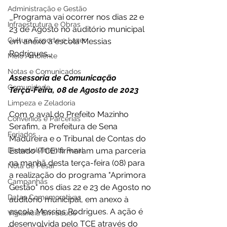
Administração e Gestão
_Programa vai ocorrer nos dias 22 e 
Infraestrutura e Obras
23 de Agosto no auditório municipal 
Cultura Esporte e Lazer
em anexo à escola Messias 
Rodrigues_
Meio Ambiente
Notas e Comunicados
Assessoria de Comunicação 
Comunidade
Terça-Feira, 08 de Agosto de 2023 
Limpeza e Zeladoria
Com o aval do Prefeito Mazinho 
Convênios e Parcerias
Serafim, a Prefeitura de Sena 
Feriados
Madureira e o Tribunal de Contas do 
Desenvolvimento Rural
Estado (TCE) firmaram uma parceria 
na manhã desta terça-feira (08) para 
Nota de Pesar
a realização do programa "Aprimora 
Campanhas
Gestão" nos dias 22 e 23 de Agosto no 
Datas Comemorativas
auditório municipal, em anexo à 
escola Messias Rodrigues. A ação é 
Vigilância Em Saúde
desenvolvida pelo TCE através do 