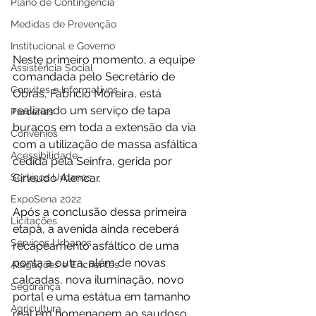
Plano de Contingência
Medidas de Prevenção
Institucional e Governo
Neste primeiro momento, a equipe 
Assistência Social
comandada pelo Secretário de 
Convites e Informativos
Obras, Fabrício Moreira, está 
realizando um serviço de tapa 
Parcerias
buracos em toda a extensão da via 
Convênios
com a utilização de massa asfáltica 
Acessibilidade
cedida pela Seinfra, gerida por 
Serviços Urbanos
Cirleudo Alencar. 
ExpoSena 2022
Após a conclusão dessa primeira 
Licitações
etapa, a avenida ainda receberá 
Serviços Urbanos
recapeamento asfáltico de uma 
ponta a outra, além de novas 
Alagações e Enchentes
calçadas, nova iluminação, novo 
Segurança
portal e uma estátua em tamanho 
Agricultura
real em homenagem ao saudoso 