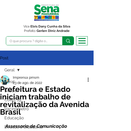
Vice
Elvis Dany Cunha da Silva
Prefeito
Gerlen Diniz Andrade
Post
Geral
Imprensa pmsm
Geral
23 de ago. de 2022
Prefeitura e Estado
Saúde
iniciam trabalho de
Covid-19
revitalização da Avenida
Vacinômetro
Brasil
Educação
Assessoria de Comunicação
Direitos e Cidadania