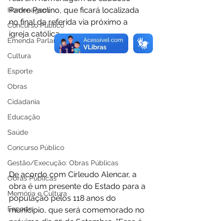
Padre Paolino, que ficará localizada 
Homenagem
no final da referida via próximo a 
Concurso Público
igreja católica. 
Emenda Parlamentar
Cultura
Esporte
Obras
Cidadania
Educação
Saúde
Concurso Público
Gestão/Execução: Obras Públicas
De acordo com Cirleudo Alencar, a 
Obras Públicas
obra é um presente do Estado para a 
Memória e Cultura
população pelos 118 anos do 
Esporte
município, que será comemorado no 