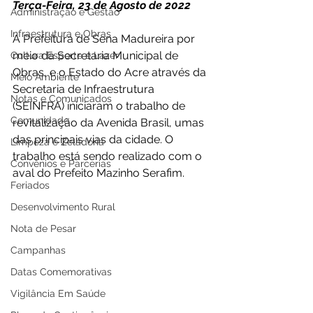
Terça-Feira, 23 de Agosto de 2022 
Administração e Gestão
Infraestrutura e Obras
A Prefeitura de Sena Madureira por 
meio da Secretaria Municipal de 
Cultura Esporte e Lazer
Obras, e o Estado do Acre através da 
Meio Ambiente
Secretaria de Infraestrutura 
Notas e Comunicados
(SEINFRA) iniciaram o trabalho de 
Comunidade
revitalização da Avenida Brasil, umas 
das principais vias da cidade. O 
Limpeza e Zeladoria
trabalho está sendo realizado com o 
Convênios e Parcerias
aval do Prefeito Mazinho Serafim. 
Feriados
Desenvolvimento Rural
Nota de Pesar
Campanhas
Datas Comemorativas
Vigilância Em Saúde