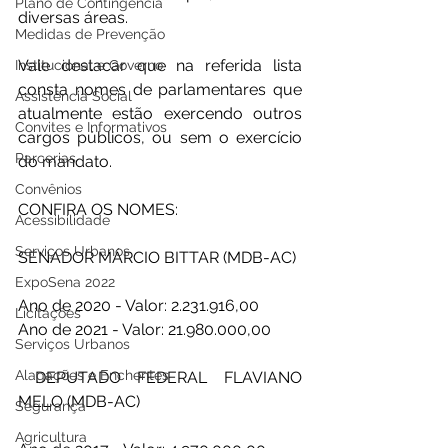
Plano de Contingência
diversas áreas.
Medidas de Prevenção
Vale destacar que na referida lista 
Institucional e Governo
consta nomes de parlamentares que 
Assistência Social
atualmente estão exercendo outros 
Convites e Informativos
cargos públicos, ou sem o exercício 
Parcerias
do mandato.
Convênios
CONFIRA OS NOMES:
Acessibilidade
Serviços Urbanos
SENADOR MÁRCIO BITTAR (MDB-AC) 
ExpoSena 2022
Ano de 2020 - Valor: 2.231.916,00
Licitações
Ano de 2021 - Valor: 21.980.000,00
Serviços Urbanos
Alagações e Enchentes
 DEPUTADO FEDERAL FLAVIANO 
MELO (MDB-AC) 
Segurança
Agricultura