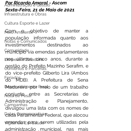
Por Ricardo Amaral - Ascom 
Administração e Gestão
Sexta-Feira, 21 de Maio de 2021
Infraestrutura e Obras
Cultura Esporte e Lazer
Com o objetivo de manter a 
Meio Ambiente
população informada quanto aos 
Notas e Comunicados
investimentos destinados ao 
Comunidade
município via emendas parlamentares 
nos últimos cinco anos, durante a 
Limpeza e Zeladoria
gestão do Prefeito Mazinho Serafim, e 
Convênios e Parcerias
do vice-prefeito Gilberto Lira (Ambos 
Feriados
do MDB). A Prefeitura de Sena 
Desenvolvimento Rural
Madureira por meio de um trabalho 
conjunto entre as Secretarias de 
Nota de Pesar
Administração e Planejamento, 
Campanhas
divulgou uma lista com os nomes de 
Datas Comemorativas
cada Parlamentar Federal, que alocou 
emendas para serem utilizadas pela 
Vigilância Em Saúde
administração municipal, nas mais 