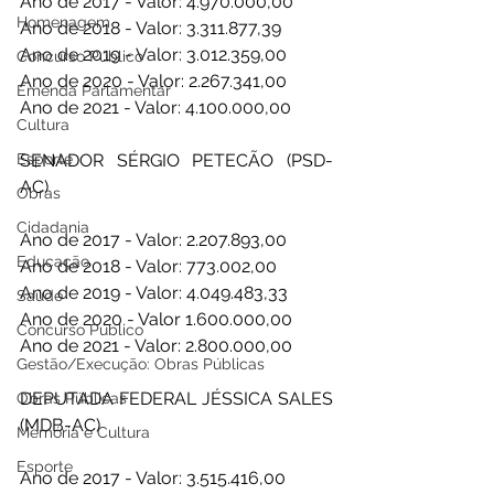
Ano de 2017 - Valor: 4.970.000,00
Homenagem
Ano de 2018 - Valor: 3.311.877,39
Ano de 2019 - Valor: 3.012.359,00
Concurso Público
Ano de 2020 - Valor: 2.267.341,00
Emenda Parlamentar
Ano de 2021 - Valor: 4.100.000,00
Cultura
Esporte
SENADOR SÉRGIO PETECÃO (PSD-
AC) 
Obras
Cidadania
Ano de 2017 - Valor: 2.207.893,00 
Educação
Ano de 2018 - Valor: 773.002,00 
Ano de 2019 - Valor: 4.049.483,33
Saúde
Ano de 2020 - Valor 1.600.000,00 
Concurso Público
Ano de 2021 - Valor: 2.800.000,00
Gestão/Execução: Obras Públicas
DEPUTADA FEDERAL JÉSSICA SALES 
Obras Públicas
(MDB-AC)
Memória e Cultura
Esporte
Ano de 2017 - Valor: 3.515.416,00