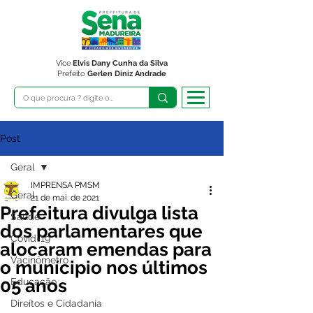
Vice
Elvis Dany Cunha da Silva
Prefeito
Gerlen Diniz Andrade
Post
Geral
IMPRENSA PMSM
Geral
21 de mai. de 2021
Prefeitura divulga lista
Saúde
dos parlamentares que
Covid-19
alocaram emendas para
Vacinômetro
o munícipio nos últimos
05 anos
Educação
Direitos e Cidadania