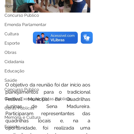
Homenagem
Concurso Público
Emenda Parlamentar
Cultura
Esporte
Obras
Cidadania
Educação
Saúde
O objetivo da reunião foi dar início aos 
Concurso Público
planejamentos para o tradicional 
Gestão/Execução: Obras Públicas
Festival Municipal de Quadrilhas 
Juninas de Sena Madureira. 
Obras Públicas
Participaram representantes das 
Memória e Cultura
quadrilhas locais e, na a 
Esporte
oportunidade, foi realizada uma 