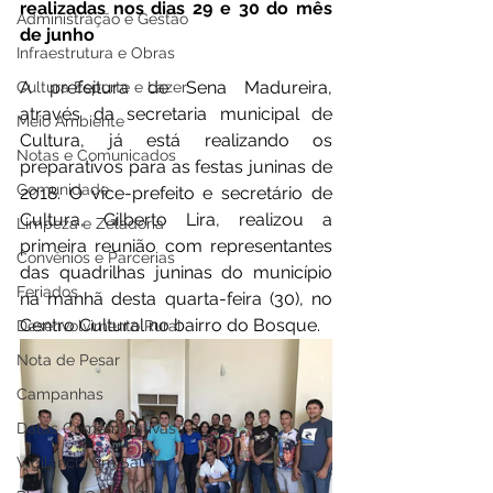
realizadas nos dias 29 e 30 do mês 
Administração e Gestão
de junho
Infraestrutura e Obras
A prefeitura de Sena Madureira, 
Cultura Esporte e Lazer
através da secretaria municipal de 
Meio Ambiente
Cultura, já está realizando os 
Notas e Comunicados
preparativos para as festas juninas de 
Comunidade
2018. O vice-prefeito e secretário de 
Cultura, Gilberto Lira, realizou a 
Limpeza e Zeladoria
primeira reunião com representantes 
Convênios e Parcerias
das quadrilhas juninas do município 
Feriados
na manhã desta quarta-feira (30), no 
Centro Cultural no bairro do Bosque.
Desenvolvimento Rural
Nota de Pesar
Campanhas
Datas Comemorativas
Vigilância Em Saúde