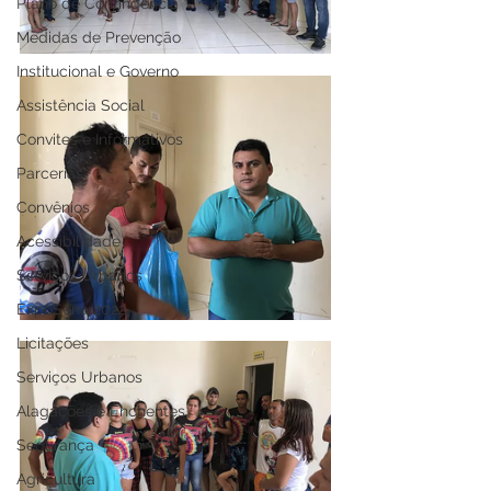
Plano de Contingência
Medidas de Prevenção
Institucional e Governo
Assistência Social
Convites e Informativos
Parcerias
Convênios
Acessibilidade
Serviços Urbanos
ExpoSena 2022
Licitações
Serviços Urbanos
Alagações e Enchentes
Segurança
Agricultura