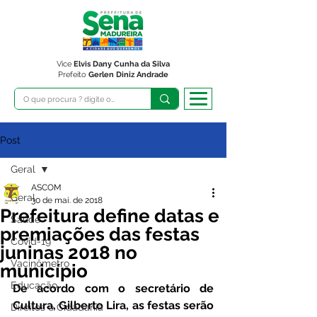
Vice
Elvis Dany Cunha da Silva
Prefeito
Gerlen Diniz Andrade
Post
Geral
ASCOM
Geral
30 de mai. de 2018
Prefeitura define datas e
Saúde
premiações das festas
Covid-19
juninas 2018 no
Vacinômetro
município
Educação
De acordo com o secretário de 
Cultura, Gilberto Lira, as festas serão 
Direitos e Cidadania