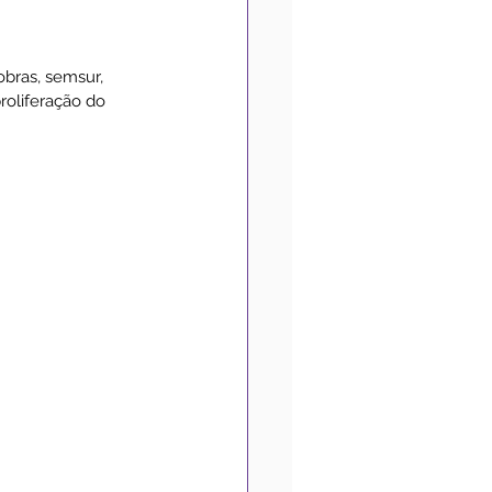
Medidas de Prevenção
obras, semsur, 
roliferação do 
Convênios
Acessibilidade