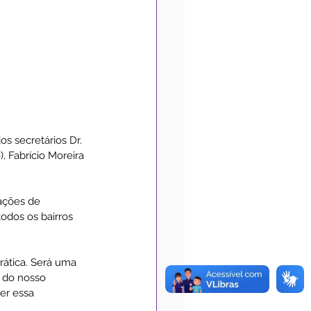
 secretários Dr. 
 Fabrício Moreira 
ações de 
odos os bairros 
ática. Será uma 
o do nosso 
er essa 