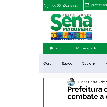
pref.sen
+55 68 3612-2424
🏠Início
Município⬇️
Geral
Saúde
Covid-19
Lucas Costa
6 de 
Infraestrutura e Obras
Cultu
Prefeitura 
combate á
Limpeza e Zeladoria
Convên