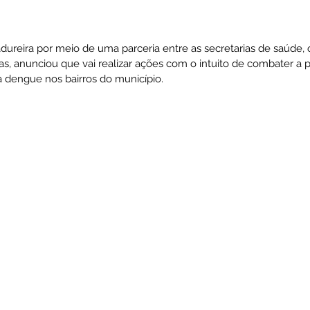
ativas
Vigilância Em Saúde
Plano de Contingência
dureira por meio de uma parceria entre as secretarias de saúde, 
s, anunciou que vai realizar ações com o intuito de combater a p
 dengue nos bairros do município. 
istência Social
Convites e Informativos
Parcerias
 2022
Licitações