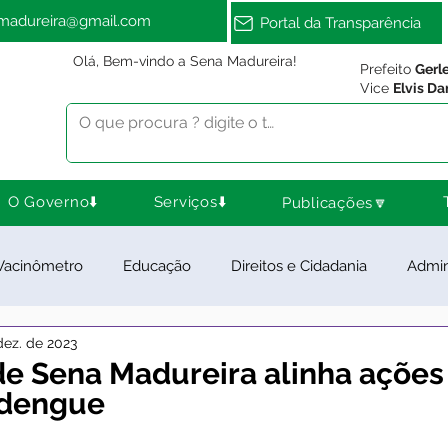
amadureira@gmail.com
Portal da Transparência
Olá, Bem-vindo a Sena Madureira!
Prefeito
Gerl
Vice
Elvis Da
O Governo⬇️
Serviços⬇️
Publicações🔽
Vacinômetro
Educação
Direitos e Cidadania
Admin
dez. de 2023
ra Esporte e Lazer
Meio Ambiente
Notas e Comunica
de Sena Madureira alinha ações
 dengue
ios e Parcerias
Feriados
Desenvolvimento Rural