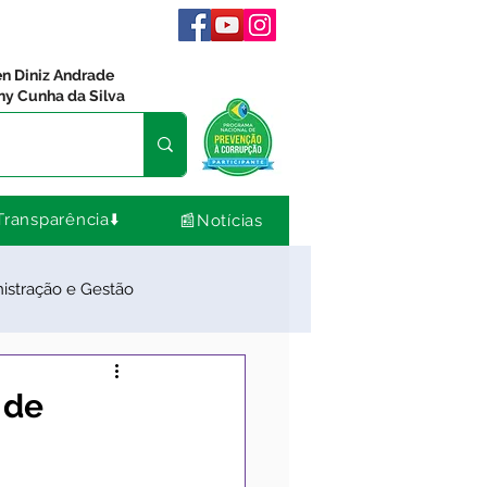
en Diniz Andrade
ny Cunha da Silva
Transparência⬇️
📰Notícias
istração e Gestão
dos
Comunidade
 de
Nota de Pesar