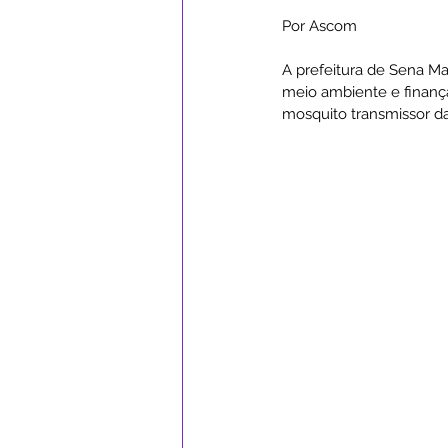
Por Ascom
Campanhas
Datas Comemor
A prefeitura de Sena Ma
meio ambiente e finança
mosquito transmissor da
Institucional e Governo
Ass
Serviços Urbanos
ExpoSena