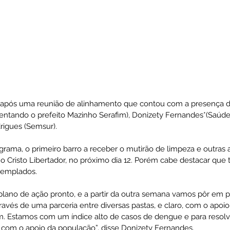
 após uma reunião de alinhamento que contou com a presença dos
entando o prefeito Mazinho Serafim), Donizety Fernandes*(Saúde),
rigues (Semsur). 
ama, o primeiro barro a receber o mutirão de limpeza e outras 
 Cristo Libertador, no próximo dia 12. Porém cabe destacar que t
templados. 
ano de ação pronto, e a partir da outra semana vamos pôr em pr
ravés de uma parceria entre diversas pastas, e claro, com o apoi
m. Estamos com um índice alto de casos de dengue e para resolv
com o apoio da população”, disse Donizety Fernandes. 