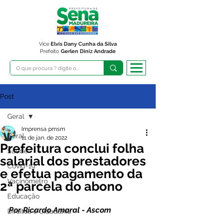
Vice
Elvis Dany Cunha da Silva
Prefeito
Gerlen Diniz Andrade
Post
Geral
Imprensa pmsm
Geral
11 de jan. de 2022
Prefeitura conclui folha
Saúde
salarial dos prestadores
Covid-19
e efetua pagamento da
Vacinômetro
2ª parcela do abono
Educação
Por Ricardo Amaral - Ascom 
Direitos e Cidadania