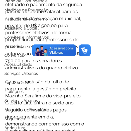
Plano de Contingência
efetuado o pagamento da segunda 
Medidas de Prevenção
parcela do abono salarial para os 
servidores da educação municipal, 
Institucional e Governo
no valor de R$ 2.500,00 para 
Assistência Social
professores efetivos, de forma 
Convites e Informativos
proporcional para professores do 
Parcerias
processo seletivo e contratados via 
autorização da Câmara, e ainda R$ 
Convênios
750,00 para os servidores 
Acessibilidade
administrativos do quadro efetivo.
Serviços Urbanos
Com a conclusão da folha de 
ExpoSena 2022
pagamento, a gestão do prefeito 
Licitações
Mazinho Serafim e do vice-prefeito 
Serviços Urbanos
Gilberto Lira, entra no sexto ano 
seguido com salários pagos 
Alagações e Enchentes
rigorosamente em dia, 
Segurança
demonstrando compromisso com o 
Agricultura
funcionalismo público municipal.