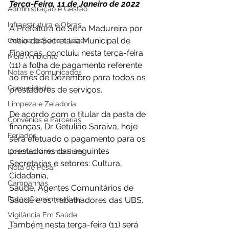
Terça-Feira, 11 de Janeiro de 2022 
Administração e Gestão
Infraestrutura e Obras
A Prefeitura de Sena Madureira por 
meio da Secretaria Municipal de 
Cultura Esporte e Lazer
Finanças, concluiu nesta terça-feira 
Meio Ambiente
(11) a folha de pagamento referente 
Notas e Comunicados
ao mês de Dezembro para todos os 
Comunidade
prestadores de serviços. 
Limpeza e Zeladoria
De acordo com o titular da pasta de 
Convênios e Parcerias
finanças, Dr. Getulião Saraiva, hoje 
Feriados
será efetuado o pagamento para os 
prestadores das seguintes 
Desenvolvimento Rural
Secretarias e setores: Cultura, 
Nota de Pesar
Cidadania, 
Campanhas
Saúde, Agentes Comunitários de 
Datas Comemorativas
Saúde e os trabalhadores das UBS. 
Vigilância Em Saúde
Também nesta terça-feira (11) será 