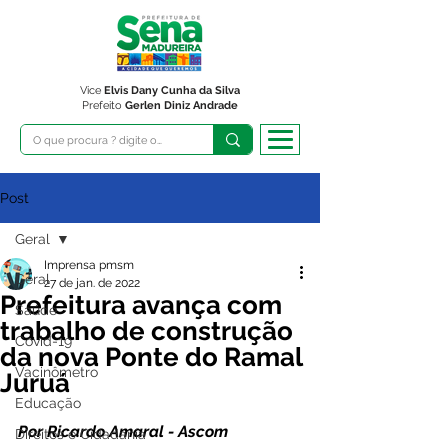
Vice
Elvis Dany Cunha da Silva
Prefeito
Gerlen Diniz Andrade
Post
Geral
Imprensa pmsm
Geral
27 de jan. de 2022
Prefeitura avança com
Saúde
trabalho de construção
Covid-19
da nova Ponte do Ramal
Vacinômetro
Juruá
Educação
Por Ricardo Amaral - Ascom 
Direitos e Cidadania