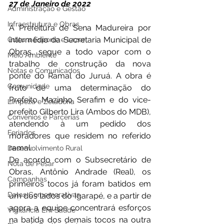
27 de Janeiro de 2022 
Administração e Gestão
Infraestrutura e Obras
A Prefeitura de Sena Madureira por 
intermédio da Secretaria Municipal de 
Cultura Esporte e Lazer
Obras, segue a todo vapor com o 
Meio Ambiente
trabalho de construção da nova 
Notas e Comunicados
ponte do Ramal do Juruá. A obra é 
Comunidade
fruto de uma determinação do 
Prefeito Mazinho Serafim e do vice-
Limpeza e Zeladoria
prefeito Gilberto Lira (Ambos do MDB), 
Convênios e Parcerias
atendendo à um pedido dos 
Feriados
moradores que residem no referido 
ramal. 
Desenvolvimento Rural
De acordo com o Subsecretário de 
Nota de Pesar
Obras, Antônio Andrade (Real), os 
Campanhas
primeiros tocos já foram batidos em 
Datas Comemorativas
um dos lados do Igarapé, e a partir de 
agora a equipe concentrará esforços 
Vigilância Em Saúde
na batida dos demais tocos na outra 