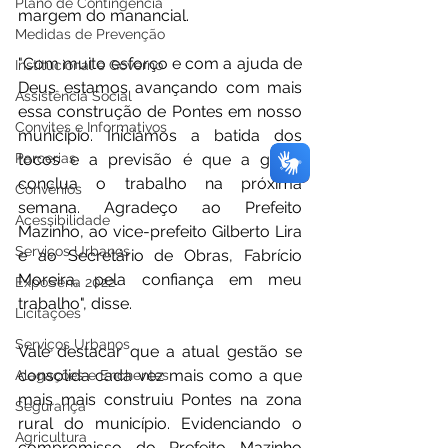
Plano de Contingência
margem do manancial. 
Medidas de Prevenção
"Com muito esforço e com a ajuda de 
Institucional e Governo
Deus estamos avançando com mais 
Assistência Social
essa construção de Pontes em nosso 
Convites e Informativos
município. Iniciamos a batida dos 
Parcerias
tocos e a previsão é que a gente 
conclua o trabalho na próxima 
Convênios
semana. Agradeço ao Prefeito 
Acessibilidade
Mazinho, ao vice-prefeito Gilberto Lira 
Serviços Urbanos
e ao Secretário de Obras, Fabrício 
Moreira, pela confiança em meu 
ExpoSena 2022
trabalho", disse. 
Licitações
Serviços Urbanos
Vale destacar que a atual gestão se 
consolida cada vez mais como a que 
Alagações e Enchentes
mais mais construiu Pontes na zona 
Segurança
rural do município. Evidenciando o 
Agricultura
compromisso do Prefeito Mazinho 