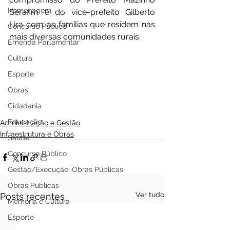
Homenagem
Serafim e do vice-prefeito Gilberto 
Lira com as famílias que residem nas 
Concurso Público
mais diversas comunidades rurais.
Emenda Parlamentar
Cultura
Esporte
Obras
Cidadania
Educação
Administração e Gestão
Infraestrutura e Obras
Saúde
Concurso Público
Gestão/Execução: Obras Públicas
Obras Públicas
Ver tudo
Posts recentes
Memória e Cultura
Esporte