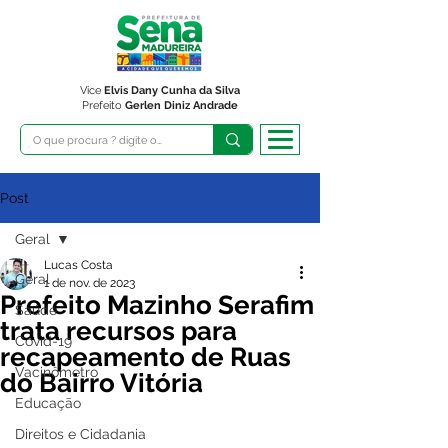
Vice
Elvis Dany Cunha da Silva
Prefeito
Gerlen Diniz Andrade
Post
Geral
Lucas Costa
Geral
1 de nov. de 2023
Prefeito Mazinho Serafim
Saúde
trata recursos para
Covid-19
recapeamento de Ruas
Vacinômetro
do Bairro Vitória
Educação
Direitos e Cidadania