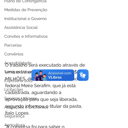
Plano de Contingência
Medidas de Prevenção
Institucional e Governo
Assistência Social
Convites e Informativos
Parcerias
Convênios
Acessibilidade
O trabalho será executado através de 
uma extra emenda no valor de R$ 5 
Serviços Urbanos
MILHÕES, destinada pela deputada 
ExpoSena 2022
federal Meire Serafim, que já está 
Licitações
cadastrada, aguardando a 
Serviços Urbanos
aprovação para que seja liberada, 
segundo informou o titular da pasta, 
Alagações e Enchentes
Ítalo Lopes. 
Segurança
Agricultura
“A conversa foi para saber o 