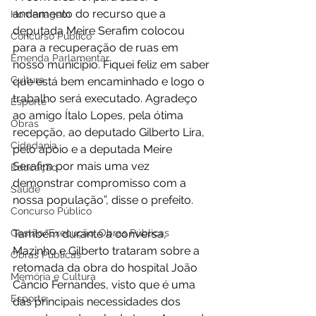
andamento do recurso que a 
Homenagem
deputada Meire Serafim colocou 
Concurso Público
para a recuperação de ruas em 
Emenda Parlamentar
nosso município. Fiquei feliz em saber 
Cultura
que está bem encaminhado e logo o 
trabalho será executado. Agradeço 
Esporte
ao amigo Ítalo Lopes, pela ótima 
Obras
recepção, ao deputado Gilberto Lira, 
Cidadania
pelo apoio e a deputada Meire 
Serafim por mais uma vez 
Educação
demonstrar compromisso com a 
Saúde
nossa população”, disse o prefeito. 
Concurso Público
Gestão/Execução: Obras Públicas
Também durante a conversa, 
Mazinho e Gilberto trataram sobre a 
Obras Públicas
retomada da obra do hospital João 
Memória e Cultura
Câncio Fernandes, visto que é uma 
Esporte
das principais necessidades dos 