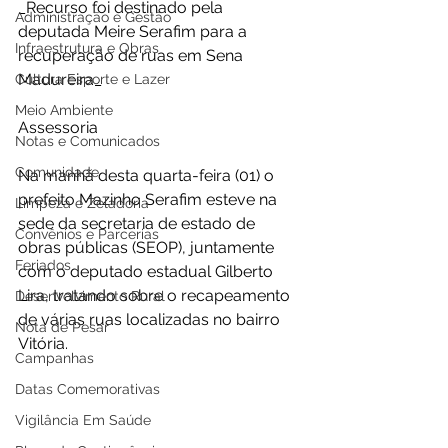
_Recurso foi destinado pela 
Administração e Gestão
deputada Meire Serafim para a 
Infraestrutura e Obras
recuperação de ruas em Sena 
Madureira_
Cultura Esporte e Lazer
Meio Ambiente
Assessoria 
Notas e Comunicados
Comunidade
Na manhã desta quarta-feira (01) o 
prefeito Mazinho Serafim esteve na 
Limpeza e Zeladoria
sede da secretaria de estado de 
Convênios e Parcerias
obras públicas (SEOP), juntamente 
Feriados
com o deputado estadual Gilberto 
Lira, tratando sobre o recapeamento 
Desenvolvimento Rural
de várias ruas localizadas no bairro 
Nota de Pesar
Vitória. 
Campanhas
Datas Comemorativas
Vigilância Em Saúde