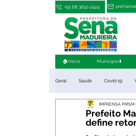
pref.sen
+55 68 3612-2424
🏠Início
Município⬇️
Geral
Saúde
Covid-19
IMPRENSA PMSM
Infraestrutura e Obras
Cultu
Prefeito Ma
define reto
Limpeza e Zeladoria
Convên