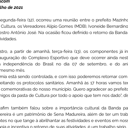
Ascom 
lho de 2021 
ativas
Vigilância Em Saúde
Plano de Contingência
egunda-feira (12), ocorreu uma reunião entre o prefeito Mazinho
 Cultura, os Vereadores Alípio Gomes (MDB), Ivoneide Bernardin
stro Antônio José. Na ocasião ficou definido o retorno da Banda 
ividades. 
istência Social
Convites e Informativos
Parcerias
o, a partir de amanhã, terça-feira (13), os componentes já ini
inauguração do Complexo Esportivo que deve ocorrer ainda nest
 2022
Licitações
independência do Brasil no dia 07 de setembro, e do aniv
o mesmo mês. 
mia está sendo controlada, e com isso poderemos retornar com n
eitando os protocolos sanitários. Amanhã às 17 horas vamos ter
s comemorativas do nosso município. Quero agradecer ao prefeito
igos da pasta de Cultura por todo o apoio que tem nos dado", di
afim também falou sobre a importância cultural da Banda para
ereira é um patrimônio de Sena Madureira, além de ter um traba
ntes no que tange à abrilhantar as festividades e eventos em noss
oia e incentiva o retorno de suas atividades, é um trabalho sério, 