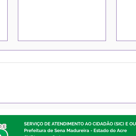
Prefeito Gerlen Diniz
Pref
confirma pagamento para
Madu
os servidores para esta
para
sexta-feira
mate
SERVIÇO DE ATENDIMENTO AO CIDADÃO (SIC) E O
mate
Prefeitura de Sena Madureira - Estado do Acre