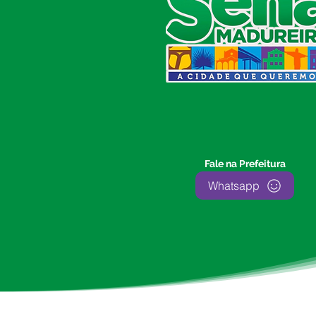
Prefeitura de Sena Madureira
CNPJ 04.513.362/0001-37
Av. Avelino Chaves, n° 720, 69940-
000
Sena Madureira, Acre, Brasil
E-mail:
prefeitura.senamadureira@gmail.com
Fone: (68)
3612-2424
Ouvidor do Município
(E-Ouv
)
Fale na Prefeitura
Franquiley Dias
Whatsapp
Fone: +55 (68) 9927-0502
Segunda a sexta: 7:00 as 13:00