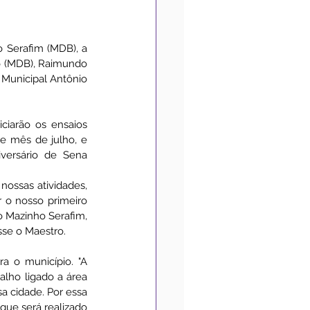
Medidas de Prevenção
 Serafim (MDB), a 
o (MDB), Raimundo 
Municipal Antônio 
Convênios
Acessibilidade
ciarão os ensaios 
e mês de julho, e 
ersário de Sena 
ossas atividades, 
 o nosso primeiro 
 Mazinho Serafim, 
sse o Maestro.
 o município. "A 
lho ligado a área 
a cidade. Por essa 
que será realizado 