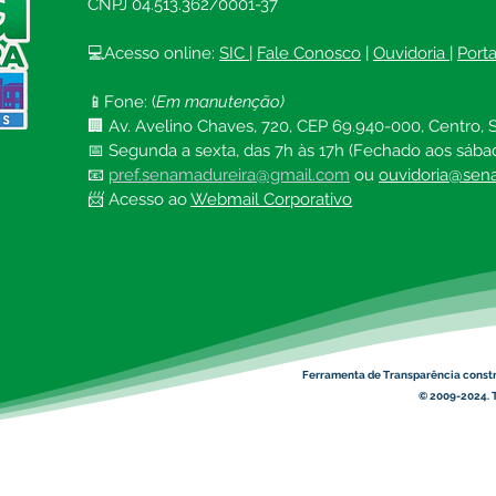
CNPJ 04.513.362/0001-37
💻Acesso online: 
SIC 
| 
Fale Conosco
 | 
Ouvidoria
| 
Port
📱Fone: (
Em manutenção)
🏢 Av. Avelino Chaves, 720, CEP 69.940-000, Centro, S
📅 Segunda a sexta, das 7h às 17h (Fechado aos sába
📧 
pref.senamadureira@gmail.com
ou 
ouvidoria@sena
📨 Acesso ao 
Webmail Corporativo
Ferramenta de Transparência const
© 2009-2024. T