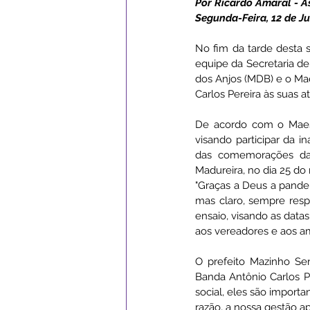
Por Ricardo Amaral - 
Segunda-Feira, 12 de Ju
Campanhas
Datas Comemor
No fim da tarde desta s
equipe da Secretaria de
dos Anjos (MDB) e o Mae
Carlos Pereira às suas at
Institucional e Governo
Ass
De acordo com o Maestr
visando participar da 
Serviços Urbanos
ExpoSena
das comemorações da 
Madureira, no dia 25 d
"Graças a Deus a pande
mas claro, sempre resp
ensaio, visando as data
aos vereadores e aos am
O prefeito Mazinho Ser
Banda Antônio Carlos P
social, eles são importa
razão, a nossa gestão ap