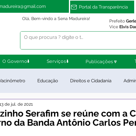
amadureira@gmail.com
Portal da Transparência
Olá, Bem-vindo a Sena Madureira!
Prefeito
Gerl
Vice
Elvis Da
O Governo⬇️
Serviços⬇️
Publicações🔽
Vacinômetro
Educação
Direitos e Cidadania
Admin
13 de jul. de 2021
ra Esporte e Lazer
Meio Ambiente
Notas e Comunica
zinho Serafim se reúne com a C
rno da Banda Antônio Carlos Pe
ios e Parcerias
Feriados
Desenvolvimento Rural