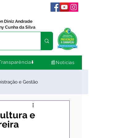
en Diniz Andrade
ny Cunha da Silva
Transparência⬇️
📰Notícias
istração e Gestão
dos
Comunidade
ultura e
reira
Nota de Pesar