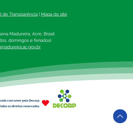
al de Transparência
 | 
Mapa do site
ena Madureira, Acre, Brasil
dos, domingos e feriados)
madureira.ac.gov.br
ruída com amor pela Decorp.
odos os direitos reservados.