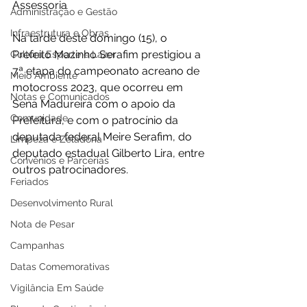
Assessoria 
Administração e Gestão
Infraestrutura e Obras
Na tarde deste domingo (15), o 
Prefeito Mazinho Serafim prestigiou a 
Cultura Esporte e Lazer
7ª etapa do campeonato acreano de 
Meio Ambiente
motocross 2023, que ocorreu em 
Notas e Comunicados
Sena Madureira com o apoio da 
Comunidade
Prefeitura, e com o patrocínio da 
deputada federal Meire Serafim, do 
Limpeza e Zeladoria
deputado estadual Gilberto Lira, entre 
Convênios e Parcerias
outros patrocinadores. 
Feriados
Desenvolvimento Rural
Nota de Pesar
Campanhas
Datas Comemorativas
Vigilância Em Saúde