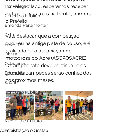
no vale do Iaco, esperamos receber 
Homenagem
outras etapas mais na frente”, afirmou 
Concurso Público
o Prefeito. 
Emenda Parlamentar
Cultura
Vale destacar que a competição 
ocorreu na antiga pista de pouso, e é 
Esporte
realizada pela associação de 
Obras
motocross do Acre (ASCROSACRE). 
Cidadania
O campeonato deve continuar e os 
grandes campeões serão conhecidos 
Educação
nos próximos meses.
Saúde
Concurso Público
Gestão/Execução: Obras Públicas
Obras Públicas
Memória e Cultura
Administração e Gestão
Esporte