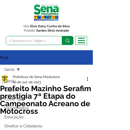
Vice
Elvis Dany Cunha da Silva
Prefeito
Gerlen Diniz Andrade
Post
Geral
Prefeitura de Sena Madureira
Geral
16 de out. de 2023
Prefeito Mazinho Serafim
Saúde
prestigia 7ª Etapa do
Covid-19
Campeonato Acreano de
Vacinômetro
Motocross
Educação
Direitos e Cidadania