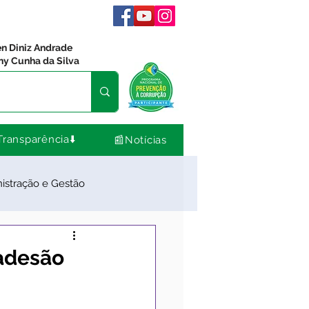
en Diniz Andrade
ny Cunha da Silva
Transparência⬇️
📰Notícias
istração e Gestão
dos
Comunidade
 adesão
Nota de Pesar