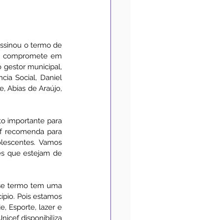
Medidas de Prevenção
ssinou o termo de 
se compromete em 
gestor municipal, 
Convênios
Acessibilidade
ia Social, Daniel 
 Abias de Araújo, 
o importante para 
f recomenda para 
lescentes. Vamos 
es que estejam de 
sse termo tem uma 
ípio. Pois estamos 
 Esporte, lazer e 
icef disponibiliza 