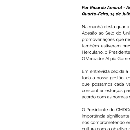
Por Ricardo Amaral - 
Quarta-Feira, 14 de Julh
Campanhas
Datas Comemor
Na manhã desta quarta-f
Adesão ao Selo do Uni
promover ações que mel
Institucional e Governo
Ass
também estiveram prese
Herculano, o Presidente
O Vereador Alípio Gome
Serviços Urbanos
ExpoSena
Em entrevista cedida à
toda a nossa gestão, 
que possamos cada vez
concentrar esforços pa
acordo com as normas da 
O Presidente do CMDCA,
importância significante
nos comprometendo em re
cultura com o objetivo d