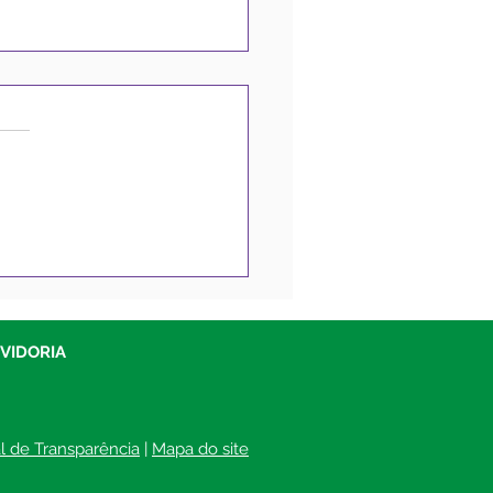
eitura de Sena
reira abre Licitações
 compra de insumos,
riais gráficos e
UVIDORIA
riais de expediente
al de Transparência
 | 
Mapa do site