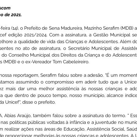
Ascom 
o de 2021. 
ativas
Vigilância Em Saúde
Plano de Contingência
eira (14), o Prefeito de Sena Madureira, Mazinho Serafim (MDB) a
cef edição 2021/2024. Com a assinatura, a Gestão Municipal 
hore a qualidade de vida das Crianças e Adolescentes. Além do 
istência Social
Convites e Informativos
Parcerias
ntes no ato de assinatura, o Secretário Municipal de Assistênc
 do Conselho Municipal dos Direitos da Criança e do Adolescente,
s (MDB) e o ex-Vereador Tom Cabeleireiro. 
 2022
Licitações
 nossa reportagem, Serafim falou sobre a adesão. "É um moment
estamos assumindo o compromisso em aderir tudo que a Unice
 mais dar uma melhor assistência às nossas crianças e ado
ra que dentro de pouco tempo, nosso município, alcance índic
Unicef", disse o prefeito. 
 Abias Araújo, também falou sobre a assinatura do termo. " E
 nas políticas públicas voltadas à infância e a juventude no munic
alizar ações nas áreas de Educação, Assistência Social, Saúde,
e proporcionar melhorias às nossas crianças e adolescentes. A Un