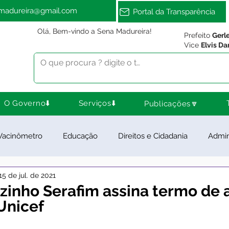
amadureira@gmail.com
Portal da Transparência
Olá, Bem-vindo a Sena Madureira!
Prefeito
Gerl
Vice
Elvis Da
O Governo⬇️
Serviços⬇️
Publicações🔽
Vacinômetro
Educação
Direitos e Cidadania
Admin
15 de jul. de 2021
ra Esporte e Lazer
Meio Ambiente
Notas e Comunica
zinho Serafim assina termo de
Unicef
ios e Parcerias
Feriados
Desenvolvimento Rural