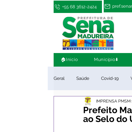
pref.sen
+55 68 3612-2424
🏠Início
Município⬇️
Geral
Saúde
Covid-19
IMPRENSA PMSM
Infraestrutura e Obras
Cultu
Prefeito Ma
ao Selo do 
Limpeza e Zeladoria
Convên