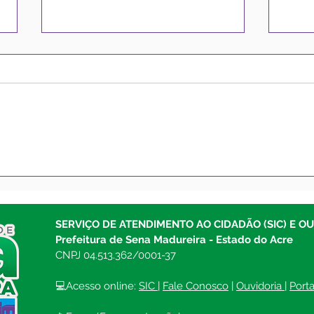
Prefeito Gerlen Diniz
Pref
confirma pagamento para
Madu
os servidores para esta
para
sexta-feira
mate
SERVIÇO DE ATENDIMENTO AO CIDADÃO (SIC) E O
mate
Prefeitura de Sena Madureira - Estado do Acre
CNPJ 04.513.362/0001-37
💻Acesso online: 
SIC 
| 
Fale Conosco
 | 
Ouvidoria
| 
Port