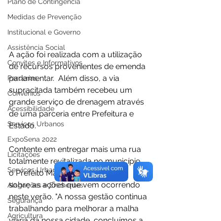
Plano de Contingência
Medidas de Prevenção
Institucional e Governo
Assistência Social
A ação foi realizada com a utilização 
Convites e Informativos
de recursos provenientes de emenda 
parlamentar.  Além disso, a via 
Parcerias
supracitada também recebeu um 
Convênios
grande serviço de drenagem através 
Acessibilidade
de uma parceria entre Prefeitura e 
Serviços Urbanos
Estado.
ExpoSena 2022
Contente em entregar mais uma rua 
Licitações
totalmente revitalizada no município, 
Serviços Urbanos
o Prefeito Mazinho Serafim falou 
sobre as ações que vem ocorrendo 
Alagações e Enchentes
neste verão. "A nossa gestão continua 
Segurança
trabalhando para melhorar a malha 
Agricultura
viária da nossa cidade, concluímos a 