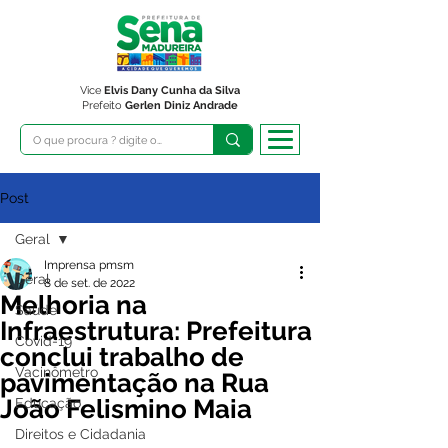
Vice
Elvis Dany Cunha da Silva
Prefeito
Gerlen Diniz Andrade
Post
Geral
Imprensa pmsm
Geral
8 de set. de 2022
Melhoria na
Saúde
Infraestrutura: Prefeitura
Covid-19
conclui trabalho de
Vacinômetro
pavimentação na Rua
João Felismino Maia
Educação
Direitos e Cidadania