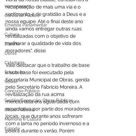
Homenagem
recuperação de mais uma via e o 
sentimento é de gratidão a Deus e a 
Concurso Público
nossa equipe. Até o final deste ano 
Emenda Parlamentar
ainda vamos entregar outras ruas 
Cultura
revitalizadas com o objetivo de 
melhorar a qualidade de vida dos 
Esporte
moradores", disse. 
Obras
Cidadania
Vale destacar que o trabalho de base 
Educação
e sub-base foi executado pela 
Secretaria Municipal de Obras, gerida 
Saúde
pelo Secretário Fabrício Moreira. A 
Concurso Público
revitalização da rua acima 
Gestão/Execução: Obras Públicas
mencionada era aguardada com 
expectativa por parte dos moradores 
Obras Públicas
locais, que durante anos sofreram 
Memória e Cultura
com a lama no período invernoso e a 
Esporte
poeira durante o verão. Porém 