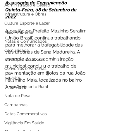
Assessoria de Comunicação
Administração e Gestão
Quinta-Feira, 08 de Setembro de 
Infraestrutura e Obras
2022 
Cultura Esporte e Lazer
A gestão do Prefeito Mazinho Serafim 
Meio Ambiente
(União Brasil) continua trabalhando 
Notas e Comunicados
para melhorar a trafegabilidade das 
Comunidade
vias urbanas de Sena Madureira. A 
exemplo disso, a administração 
Limpeza e Zeladoria
municipal concluiu o trabalho de 
Convênios e Parcerias
pavimentação em tijolos da rua João 
Feriados
Felismino Maia, localizada no bairro 
Desenvolvimento Rural
Ana Vieira. 
Nota de Pesar
Campanhas
Datas Comemorativas
Vigilância Em Saúde