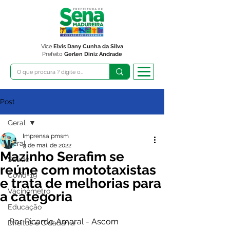
Vice
Elvis Dany Cunha da Silva
Prefeito
Gerlen Diniz Andrade
Post
Geral
Imprensa pmsm
Geral
9 de mai. de 2022
Mazinho Serafim se
Saúde
reúne com mototaxistas
Covid-19
e trata de melhorias para
Vacinômetro
a categoria
Educação
Por Ricardo Amaral - Ascom 
Direitos e Cidadania