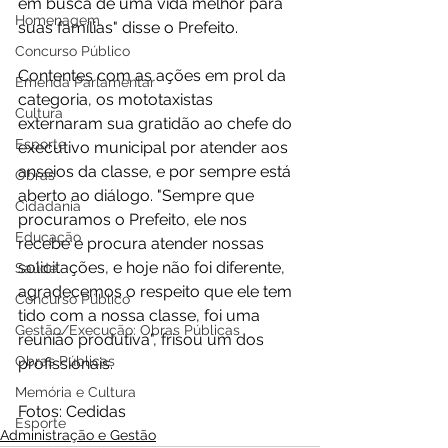
em busca de uma vida melhor para 
Homenagem
suas famílias" disse o Prefeito. 
Concurso Público
Contentes com as ações em prol da 
Emenda Parlamentar
categoria, os mototaxistas 
Cultura
externaram sua gratidão ao chefe do 
Esporte
executivo municipal por atender aos 
anseios da classe, e por sempre está 
Obras
aberto ao diálogo. "Sempre que 
Cidadania
procuramos o Prefeito, ele nos 
Educação
recebe e procura atender nossas 
solicitações, e hoje não foi diferente, 
Saúde
agradecemos o respeito que ele tem 
Concurso Público
tido com a nossa classe, foi uma 
Gestão/Execução: Obras Públicas
reunião produtiva", frisou um dos 
Obras Públicas
profissionais.
Memória e Cultura
Fotos: Cedidas
Esporte
Administração e Gestão