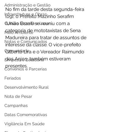
Administração e Gestão
No fim da tarde desta segunda-feira 
Infraestrutura e Obras
(09), o Prefeito Mazinho Serafim 
(União Brasil) se reuniu com a 
Cultura Esporte e Lazer
categoria de mototaxistas de Sena 
Meio Ambiente
Madureira para tratar de assuntos de 
Notas e Comunicados
interesse da classe. O vice-prefeito 
Comunidade
Gilberto Lira e o Vereador Raimundo 
dos Anjos, também estiveram 
Limpeza e Zeladoria
presentes. 
Convênios e Parcerias
Feriados
Desenvolvimento Rural
Nota de Pesar
Campanhas
Datas Comemorativas
Vigilância Em Saúde