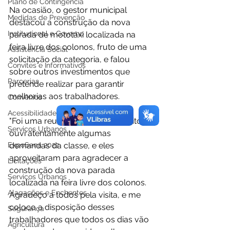
Plano de Contingência
Na ocasião, o gestor municipal 
Medidas de Prevenção
destacou a construção da nova 
Institucional e Governo
parada de mototáxi localizada na 
feira livre dos colonos, fruto de uma 
Assistência Social
solicitação da categoria, e falou 
Convites e Informativos
sobre outros investimentos que 
Parcerias
pretende realizar para garantir 
melhorias aos trabalhadores. 
Convênios
Acessibilidade
"Foi uma reunião bastante proveitosa, 
Serviços Urbanos
ouvi atentamente algumas 
demandas da classe, e eles 
ExpoSena 2022
aproveitaram para agradecer a 
Licitações
construção da nova parada 
Serviços Urbanos
localizada na feira livre dos colonos. 
Alagações e Enchentes
Agradeço a todos pela visita, e me 
coloco a disposição desses 
Segurança
trabalhadores que todos os dias vão 
Agricultura