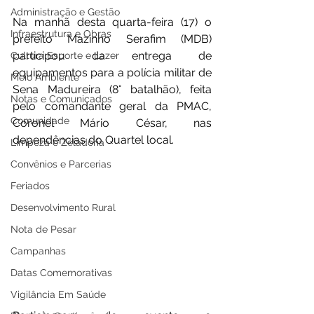
Administração e Gestão
Na manhã desta quarta-feira (17) o 
Infraestrutura e Obras
prefeito Mazinho Serafim (MDB) 
participou da entrega de 
Cultura Esporte e Lazer
equipamentos para a polícia militar de 
Meio Ambiente
Sena Madureira (8° batalhão), feita 
Notas e Comunicados
pelo comandante geral da PMAC, 
Comunidade
Coronel Mário César, nas 
dependências do Quartel local.
Limpeza e Zeladoria
Convênios e Parcerias
Feriados
Desenvolvimento Rural
Nota de Pesar
Campanhas
Datas Comemorativas
Vigilância Em Saúde