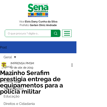
Vice
Elvis Dany Cunha da Silva
Prefeito
Gerlen Diniz Andrade
Post
Geral
IMPRENSA PMSM
Geral
17 de abr. de 2019
Mazinho Serafim
Saúde
prestigia entrega de
Covid-19
equipamentos para a
Vacinômetro
polícia militar
Educação
Direitos e Cidadania