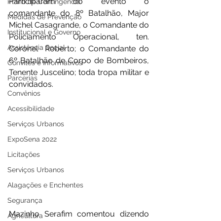
Participaram do evento o 
Plano de Contingência
comandante do 8º Batalhão, Major 
Medidas de Prevenção
Michel Casagrande, o Comandante do 
Institucional e Governo
Policiamento Operacional, ten. 
Assistência Social
Coronel  Roberto; o Comandante do 
6º Batalhão de Corpo de Bombeiros, 
Convites e Informativos
Tenente Juscelino; toda tropa militar e 
Parcerias
convidados.  
Convênios
Acessibilidade
Serviços Urbanos
ExpoSena 2022
Licitações
Serviços Urbanos
Alagações e Enchentes
Segurança
Mazinho Serafim comentou dizendo 
Agricultura