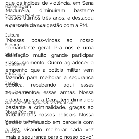
que os índices de violência, em Sena 
Homenagem
Madureira, diminuíram bastante 
Concurso Público
nesses últimos três anos, e destacou 
a parceria da sua gestão com a PM. 
Emenda Parlamentar
Cultura
“Nossas boas-vindas ao nosso 
Esporte
comandante geral. Pra nós é uma 
Obras
satisfação muito grande participar 
desse momento. Quero agradecer o 
Cidadania
empenho que a polícia militar vem 
Educação
fazendo para melhorar a segurança 
Saúde
pública, recebendo aqui esses 
equipamentos, essas armas. Nossa 
Concurso Público
cidade, graças a Deus, tem diminuído 
Gestão/Execução: Obras Públicas
bastante a criminalidade, graças ao 
Obras Públicas
trabalho dos nossos policiais. Nossa 
Memória e Cultura
gestão tem atuado em parceria com 
a PM, visando melhorar cada vez 
Esporte
mais a segurança para o nosso povo”, 