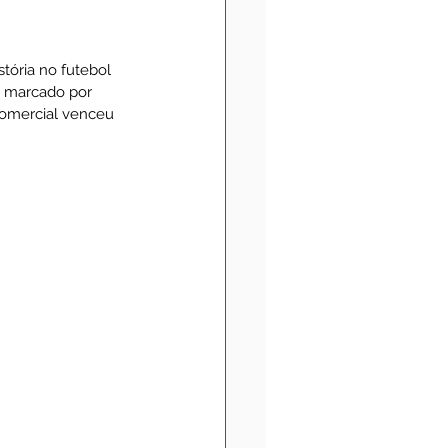
Medidas de Prevenção
tória no futebol 
 marcado por 
Comercial venceu 
Convênios
Acessibilidade