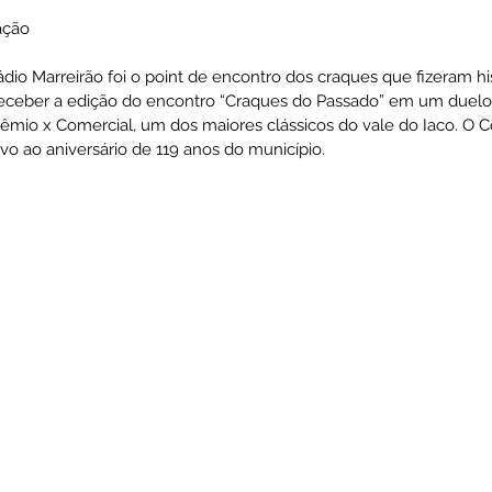
ação
ativas
Vigilância Em Saúde
Plano de Contingência
dio Marreirão foi o point de encontro dos craques que fizeram his
eceber a edição do encontro “Craques do Passado” em um duelo
rêmio x Comercial, um dos maiores clássicos do vale do Iaco. O 
ivo ao aniversário de 119 anos do município. 
istência Social
Convites e Informativos
Parcerias
 2022
Licitações