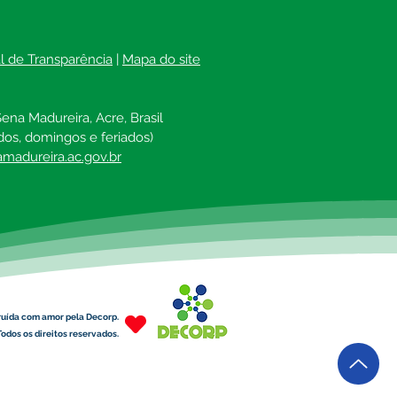
al de Transparência
 | 
Mapa do site
ena Madureira, Acre, Brasil
dos, domingos e feriados)
madureira.ac.gov.br
ruída com amor pela Decorp.
odos os direitos reservados.