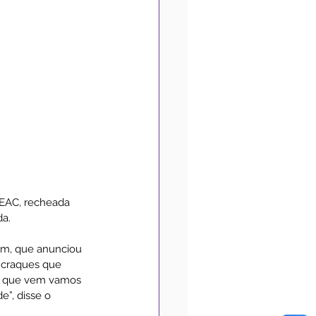
EAC, recheada  
a. 
fim, que anunciou 
s craques que 
no que vem vamos 
”, disse o 