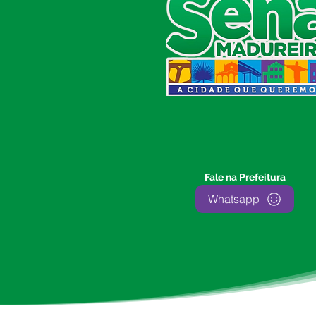
Prefeitura de Sena Madureira
CNPJ 04.513.362/0001-37
Av. Avelino Chaves, n° 720, 69940-
000
Sena Madureira, Acre, Brasil
E-mail:
prefeitura.senamadureira@gmail.com
Fone: (68)
3612-2424
Ouvidor do Município
(E-Ouv
)
Fale na Prefeitura
Franquiley Dias
Whatsapp
Fone: +55 (68) 9927-0502
Segunda a sexta: 7:00 as 13:00