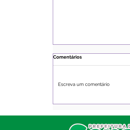
Comentários
Escreva um comentário
Prefeito Gerlen Diniz
confirma pagamento para
os servidores para esta
sexta-feira
SERVIÇO DE ATENDIMENTO AO
CIDADÃO (SIC) E OUVIDORIA