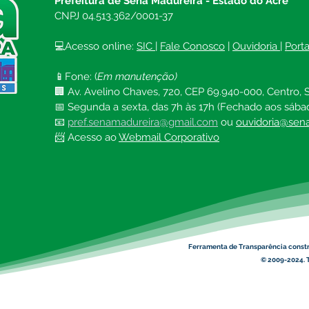
Prefeitura de Sena Madureira - Estado do Acre
CNPJ 04.513.362/0001-37
💻Acesso online: 
SIC 
| 
Fale Conosco
 | 
Ouvidoria
| 
Port
📱Fone: (
Em manutenção)
🏢 Av. Avelino Chaves, 720, CEP 69.940-000, Centro, S
📅 Segunda a sexta, das 7h às 17h (Fechado aos sába
📧 
pref.senamadureira@gmail.com
ou 
ouvidoria@sena
📨 Acesso ao 
Webmail Corporativo
Ferramenta de Transparência const
© 2009-2024. T