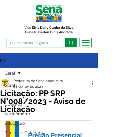
Vice
Elvis Dany Cunha da Silva
Prefeito
Gerlen Diniz Andrade
Post
Geral
Prefeitura de Sena Madureira
Geral
28 de fev. de 2023
Licitação: PP SRP
Saúde
N°008/2023 - Aviso de
Covid-19
Licitação
Vacinômetro
Educação
Direitos e Cidadania