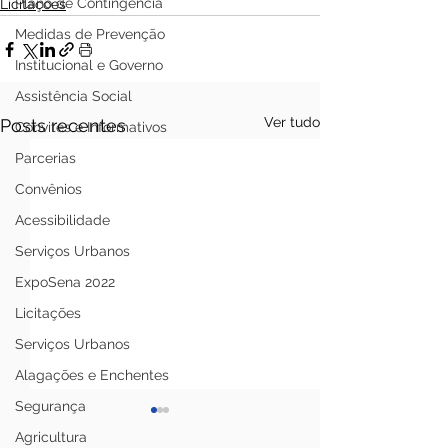
Plano de Contingência
Licitações
Medidas de Prevenção
Institucional e Governo
Assistência Social
Ver tudo
Posts recentes
Convites e Informativos
Parcerias
Convênios
Acessibilidade
Serviços Urbanos
ExpoSena 2022
Licitações
Serviços Urbanos
Alagações e Enchentes
Segurança
Agricultura