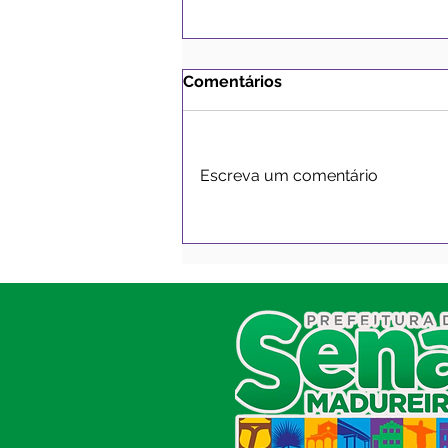
Comentários
Escreva um comentário
CHP N°003/2025 - 2ª
RETIFICAÇÃO E
NOTIFICAÇÃO DO EDITAL
SERVIÇO DE ATENDIMENTO AO
CIDADÃO (SIC) E OUVIDORIA
Prefeitura de Sena Madureira
CNPJ 04.513.362/0001-37
Av. Avelino Chaves, n° 720, 69940-
000
Sena Madureira, Acre, Brasil