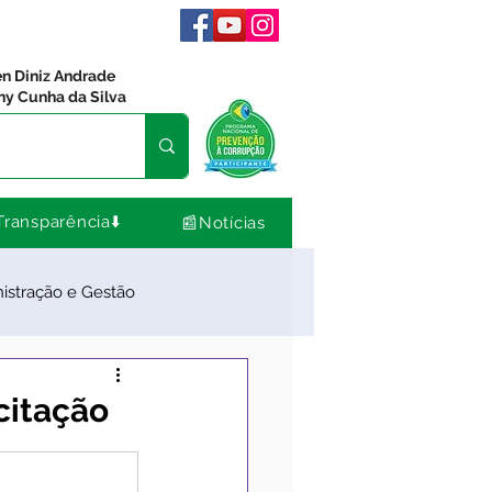
en Diniz Andrade
ny Cunha da Silva
Transparência⬇️
📰Notícias
istração e Gestão
dos
Comunidade
citação
Nota de Pesar