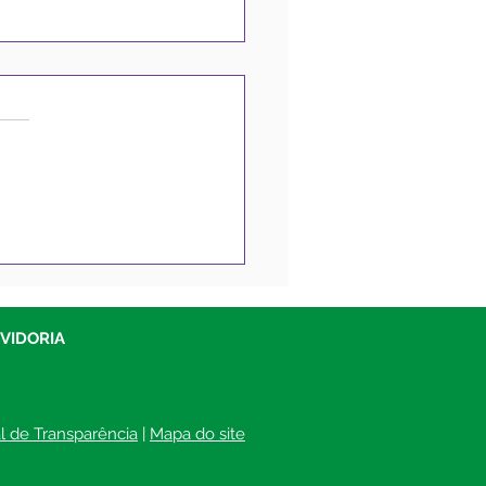
orrência Eletrônica
1/2025 - Aviso de
rogação
UVIDORIA
al de Transparência
 | 
Mapa do site