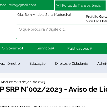
amadureira@gmail.com
Portal da Transparência
Olá, Bem-vindo a Sena Madureira!
Prefeito
Gerl
Vice
Elvis Da
O Governo⬇️
Serviços⬇️
Publicações🔽
Vacinômetro
Educação
Direitos e Cidadania
Admin
a Madureira
18 de jan. de 2023
ra Esporte e Lazer
Meio Ambiente
Notas e Comunica
PP SRP N°002/2023 - Aviso de Li
ios e Parcerias
Feriados
Desenvolvimento Rural