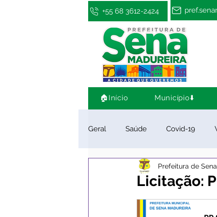
pref.sen
+55 68 3612-2424
🏠Início
Município⬇️
Geral
Saúde
Covid-19
Prefeitura de Sen
Infraestrutura e Obras
Cultu
Licitação: 
Limpeza e Zeladoria
Convên