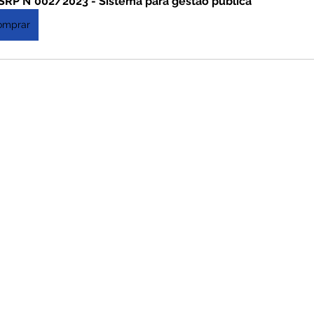
SRP N°002/2023 - Sistema para gestão pública
omprar
ativas
Vigilância Em Saúde
Plano de Contingência
istência Social
Convites e Informativos
Parcerias
 2022
Licitações