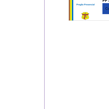
PP 
C
Campanhas
Datas Comemor
Institucional e Governo
Ass
Serviços Urbanos
ExpoSena