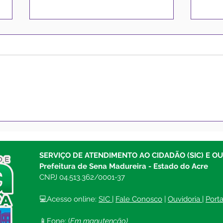
Cotação de Preço - Aviso
Conc
de Cotação de Preço
N°00
Pror
SERVIÇO DE ATENDIMENTO AO CIDADÃO (SIC) E O
Prefeitura de Sena Madureira - Estado do Acre
CNPJ 04.513.362/0001-37
💻Acesso online: 
SIC 
| 
Fale Conosco
 | 
Ouvidoria
| 
Port
📱Fone: (
Em manutenção)