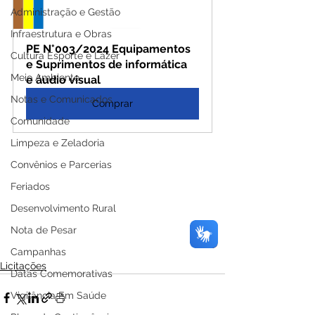
Administração e Gestão
Infraestrutura e Obras
PE N°003/2024 Equipamentos 
Cultura Esporte e Lazer
e Suprimentos de informática 
Meio Ambiente
e áudio visual
Notas e Comunicados
Comprar
Comunidade
Limpeza e Zeladoria
Convênios e Parcerias
Feriados
Desenvolvimento Rural
Nota de Pesar
Campanhas
Licitações
Datas Comemorativas
Vigilância Em Saúde