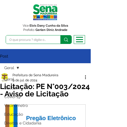
Vice
Elvis Dany Cunha da Silva
Prefeito
Gerlen Diniz Andrade
Post
Geral
Prefeitura de Sena Madureira
Geral
9 de jul. de 2024
Licitação: PE N°003/2024
Saúde
- Aviso de Licitação
Covid-19
Vacinômetro
Educação
Direitos e Cidadania