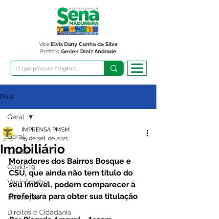
Vice
Elvis Dany Cunha da Silva
Prefeito
Gerlen Diniz Andrade
Post
Geral
IMPRENSA PMSM
Geral
15 de set. de 2021
Imobiliário
Saúde
Moradores dos Bairros Bosque e 
Covid-19
CSU, que ainda não tem título do 
Vacinômetro
seu imóvel, podem comparecer à 
Prefeitura para obter sua titulação 
Educação
Direitos e Cidadania