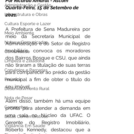
Por Ricardo Amaral - Ascom 
Administração e Gestão
Quarta-Feira, 15 de Setembro de 
Infraestrutura e Obras
2021. 
Cultura Esporte e Lazer
A Prefeitura de Sena Madureira por 
Meio Ambiente
meio da Secretaria Municipal de 
Notas e Comunicados
Administração e do Setor de Registro 
Imobiliário, convoca os moradores 
Comunidade
dos Bairros Bosque e CSU, que ainda 
Limpeza e Zeladoria
não tiraram a titulação de suas terras 
Convênios e Parcerias
para comparecer ao prédio da gestão 
municipal a fim de obter o título do 
Feriados
seu imóvel. 
Desenvolvimento Rural
Nota de Pesar
Além disso, também há uma equipe 
Campanhas
pronta para atender a demanda em 
uma sala no Núcleo da UFAC. O 
Datas Comemorativas
Gerente do Registro Imobiliário, 
Vigilância Em Saúde
Roberto Kennedy, destacou que a 