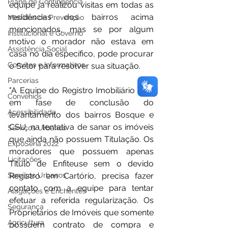
Plano de Contingência
equipe já realizou visitas em todas as 
residências dos bairros acima 
Medidas de Prevenção
mencionados, mas se por algum 
Institucional e Governo
motivo o morador não estava em 
Assistência Social
casa no dia específico, pode procurar 
Convites e Informativos
o Setor para resolver sua situação. 
Parcerias
"A Equipe do Registro Imobiliário está 
Convênios
em fase de conclusão do 
Acessibilidade
levantamento dos bairros Bosque e 
CSU, na tentativa de sanar os imóveis 
Serviços Urbanos
que ainda não possuem Titulação. Os 
ExpoSena 2022
moradores que possuem apenas 
Licitações
Título de Enfiteuse sem o devido 
Serviços Urbanos
Registro em Cartório, precisa fazer 
contato com a equipe para tentar 
Alagações e Enchentes
efetuar a referida regularização. Os 
Segurança
Proprietários de Imóveis que somente 
Agricultura
possuem contrato de compra e 