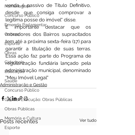
venda é passivo de Título Definitivo, 
Homenagem
desde que consiga comprovar a 
Concurso Público
legítima posse do imóvel" disse. 
Emenda Parlamentar
É importante destacar que os 
moradores dos Bairros supracitados 
Cultura
tem até a próxima sexta-feira (17) para 
Esporte
garantir a titulação de suas terras. 
Obras
Essa ação faz parte do Programa de 
Cidadania
regularização fundiária lançado pela 
administração municipal, denominado 
Educação
"Meu Imóvel Legal"
Saúde
Administração e Gestão
Concurso Público
Gestão/Execução: Obras Públicas
Obras Públicas
Memória e Cultura
Ver tudo
Posts recentes
Esporte