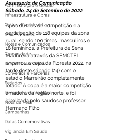
Assessoria de Comunicação
Administração e Gestão
Sábado, 24 de Setembro de 2022 
Infraestrutura e Obras
Cultura Esporte e Lazer
Após 06 dias de competição e a 
participação de 118 equipes da zona 
Meio Ambiente
rural, sendo 100 times  masculinos e 
Notas e Comunicados
18 femininos, a Prefeitura de Sena 
Comunidade
Madureira através da SEMCTEL 
encerrou a copa da Floresta 2022, na 
Limpeza e Zeladoria
tarde deste sábado (24) com o 
Convênios e Parcerias
estádio Marreirão completamente 
Feriados
lotado. A copa é a maior competição 
Desenvolvimento Rural
amadora da região norte, e foi 
idealizada pelo saudoso professor 
Nota de Pesar
Hermano Filho. 
Campanhas
Datas Comemorativas
Vigilância Em Saúde