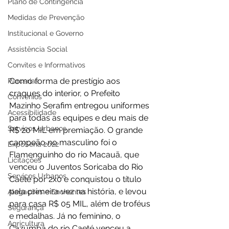
Plano de Contingência
Medidas de Prevenção
Institucional e Governo
Assistência Social
Convites e Informativos
Como forma de prestígio aos 
Parcerias
craques do interior, o Prefeito 
Convênios
Mazinho Serafim entregou uniformes 
Acessibilidade
para todas as equipes e deu mais de 
Serviços Urbanos
R$ 20 MIL em premiação. O grande 
campeão no masculino foi o 
ExpoSena 2022
Flamenguinho do rio Macauã, que 
Licitações
venceu o Juventos Soricaba do Rio 
Serviços Urbanos
Caeté por 2x0 e conquistou o título 
pela primeira vez na história, e levou 
Alagações e Enchentes
para casa R$ 05 MIL, além de troféus 
Segurança
e medalhas. Já no feminino, o 
Agricultura
Cazumbá do rio Caeté venceu a 