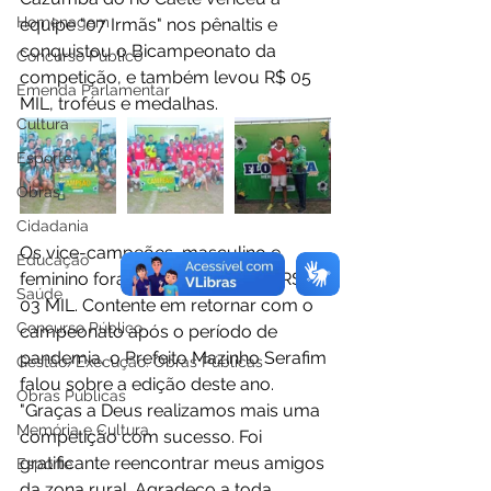
Homenagem
equipe "07 Irmãs" nos pênaltis e 
conquistou o Bicampeonato da 
Concurso Público
competição, e também levou R$ 05 
Emenda Parlamentar
MIL, troféus e medalhas.
Cultura
Esporte
Obras
Cidadania
Os vice-campeões  masculino e 
Educação
feminino foram premiados com R$ 
Saúde
03 MIL. Contente em retornar com o 
Concurso Público
campeonato após o período de 
pandemia, o Prefeito Mazinho Serafim 
Gestão/Execução: Obras Públicas
falou sobre a edição deste ano. 
Obras Públicas
"Graças a Deus realizamos mais uma 
Memória e Cultura
competição com sucesso. Foi 
gratificante reencontrar meus amigos 
Esporte
da zona rural. Agradeço a toda 