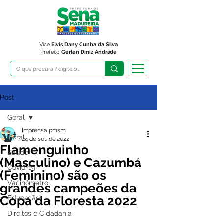
Vice
Elvis Dany Cunha da Silva
Prefeito
Gerlen Diniz Andrade
Post
Geral
Imprensa pmsm
Geral
24 de set. de 2022
Flamenguinho
Saúde
(Masculino) e Cazumbá
Covid-19
(Feminino) são os
Vacinômetro
grandes campeões da
Copa da Floresta 2022
Educação
Direitos e Cidadania