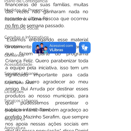
Plano de Contingência
financeiras de suas famílias, muitas 
Medidas de Prevenção
das vezes não ganharam nada no 
tocante à última Páscoa que ocorreu 
Institucional e Governo
no fim de semana passado.
Assistência Social
Convites e Informativos
"Estamos entregando esse material 
Parcerias
diretamente nas casas das crianças 
que fazem parte do programa 
Convênios
Criança Feliz. Quero parabenizar toda 
Acessibilidade
a equipe pela iniciativa, isso tem um 
Serviços Urbanos
significado importante para cada 
criança. Quero agradecer ao meu 
ExpoSena 2022
amigo Rui Arruda por destinar esses 
Licitações
produtos ao nosso município, para 
Serviços Urbanos
que pudéssemos presentear o 
público infantil. Também agradeço ao 
Alagações e Enchentes
prefeito Mazinho Serafim, que sempre 
Segurança
nos apoia nessas ações sociais em 
Agricultura
prol da nossa população", disse Daniel 