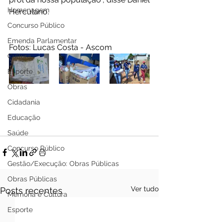
Homenagem
Herculano.
Concurso Público
Emenda Parlamentar
Fotos: Lucas Costa - Ascom 
Cultura
Esporte
Obras
Cidadania
Educação
Saúde
Concurso Público
Gestão/Execução: Obras Públicas
Obras Públicas
Ver tudo
Posts recentes
Memória e Cultura
Esporte