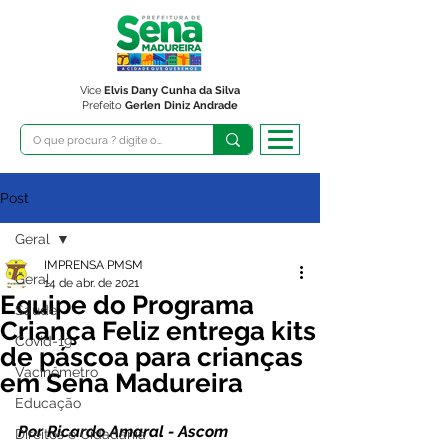
Vice
Elvis Dany Cunha da Silva
Prefeito
Gerlen Diniz Andrade
Post
Geral
IMPRENSA PMSM
Geral
14 de abr. de 2021
Equipe do Programa
Saúde
Criança Feliz entrega kits
Covid-19
de páscoa para crianças
Vacinômetro
em Sena Madureira
Educação
Por Ricardo Amaral - Ascom 
Direitos e Cidadania