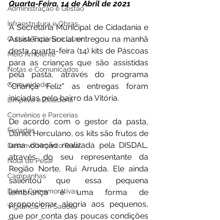
Quarta-Feira, 14 de Abril de 2021 
Administração e Gestão
Infraestrutura e Obras
A Secretaria Municipal de Cidadania e 
Assistência Social entregou na manhã 
Cultura Esporte e Lazer
desta quarta-feira (14) kits de Páscoas 
Meio Ambiente
para as crianças que são assistidas 
Notas e Comunicados
pela pasta, através do programa 
Comunidade
"Criança Feliz" as entregas foram 
iniciadas pelo bairro da Vitória. 
Limpeza e Zeladoria
Convênios e Parcerias
De acordo com o gestor da pasta, 
Feriados
Daniel Herculano, os kits são frutos de 
uma doação realizada pela DISDAL, 
Desenvolvimento Rural
através do seu representante da 
Nota de Pesar
Região Norte, Rui Arruda. Ele ainda 
Campanhas
salientou que essa pequena 
Datas Comemorativas
lembrança é uma forma de 
proporcionar alegria aos pequenos, 
Vigilância Em Saúde
que por conta das poucas condições 