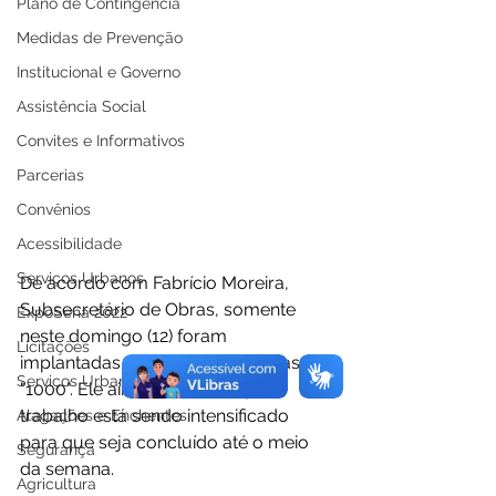
Plano de Contingência
Medidas de Prevenção
Institucional e Governo
Assistência Social
Convites e Informativos
Parcerias
Convênios
Acessibilidade
Serviços Urbanos
De acordo com Fabrício Moreira, 
Subsecretário de Obras, somente 
ExpoSena 2022
neste domingo (12) foram 
Licitações
implantadas cerca de 30 manilhas de 
Serviços Urbanos
"1000". Ele ainda destacou que o 
trabalho está sendo intensificado 
Alagações e Enchentes
para que seja concluído até o meio 
Segurança
da semana. 
Agricultura