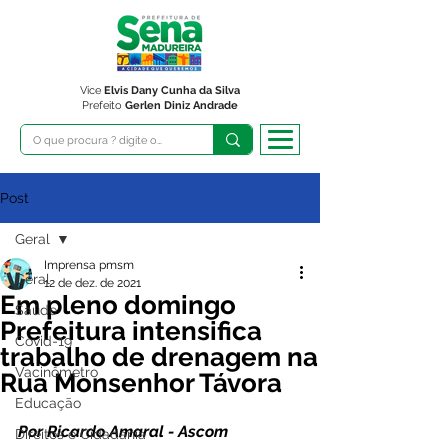
Vice
Elvis Dany Cunha da Silva
Prefeito
Gerlen Diniz Andrade
Post
Geral
Imprensa pmsm
Geral
12 de dez. de 2021
Em pleno domingo
Saúde
Prefeitura intensifica
Covid-19
trabalho de drenagem na
Vacinômetro
Rua Monsenhor Távora
Educação
Por Ricardo Amaral - Ascom 
Direitos e Cidadania