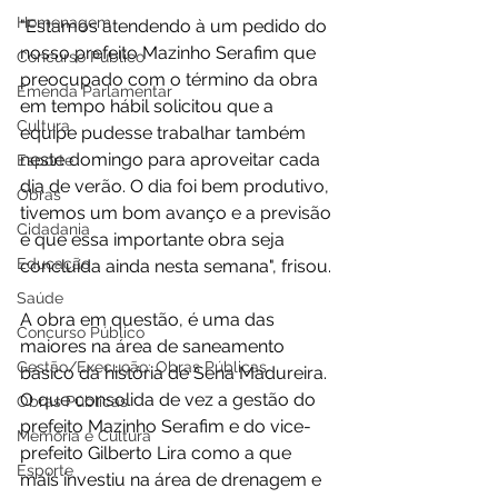
Homenagem
"Estamos atendendo à um pedido do 
nosso prefeito Mazinho Serafim que 
Concurso Público
preocupado com o término da obra 
Emenda Parlamentar
em tempo hábil solicitou que a 
Cultura
equipe pudesse trabalhar também 
neste domingo para aproveitar cada 
Esporte
dia de verão. O dia foi bem produtivo, 
Obras
tivemos um bom avanço e a previsão 
Cidadania
é que essa importante obra seja 
Educação
concluída ainda nesta semana", frisou. 
Saúde
A obra em questão, é uma das 
Concurso Público
maiores na área de saneamento 
Gestão/Execução: Obras Públicas
básico da história de Sena Madureira. 
O que consolida de vez a gestão do 
Obras Públicas
prefeito Mazinho Serafim e do vice-
Memória e Cultura
prefeito Gilberto Lira como a que 
Esporte
mais investiu na área de drenagem e 