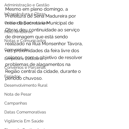
Administração e Gestão
Mesmo em pleno domingo, a 
Infraestrutura e Obras
Prefeitura de Sena Madureira por 
meio da Secretaria Municipal de 
Cultura Esporte e Lazer
Obras deu continuidade ao serviço 
Meio Ambiente
de drenagem que está sendo 
Notas e Comunicados
realizado na Rua Monsenhor Távora, 
Comunidade
nas proximidades da feira livre dos 
colonos, com o objetivo de resolver 
Limpeza e Zeladoria
problemas de alagamentos na 
Convênios e Parcerias
Região central da cidade, durante o 
Feriados
período chuvoso. 
Desenvolvimento Rural
Nota de Pesar
Campanhas
Datas Comemorativas
Vigilância Em Saúde