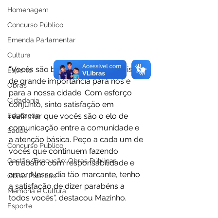
Homenagem
Concurso Público
Emenda Parlamentar
Cultura
“Vocês são brilhantes profissionais, 
Esporte
de grande importância para nós e 
Obras
para a nossa cidade. Com esforço 
Cidadania
conjunto, sinto satisfação em 
reafirmar que vocês são o elo de 
Educação
comunicação entre a comunidade e 
Saúde
a atenção básica. Peço a cada um de 
Concurso Público
vocês que continuem fazendo 
Gestão/Execução: Obras Públicas
o trabalho com responsabilidade e 
amor. Nesse dia tão marcante, tenho 
Obras Públicas
a satisfação de dizer parabéns a 
Memória e Cultura
todos vocês”, destacou Mazinho.
Esporte