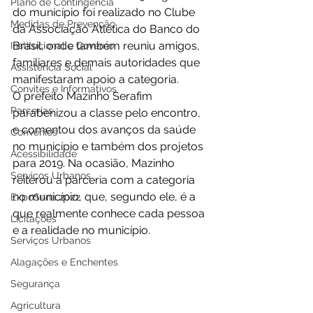
Plano de Contingência
do município foi realizado no Clube 
Medidas de Prevenção
da Associação Atlética do Banco do 
Brasil, onde também reuniu amigos, 
Institucional e Governo
familiares e demais autoridades que 
Assistência Social
manifestaram apoio a categoria.
Convites e Informativos
O prefeito Mazinho Serafim 
Parcerias
parabenizou a classe pelo encontro, 
e comentou dos avanços da saúde 
Convênios
no município e também dos projetos 
Acessibilidade
para 2019. Na ocasião, Mazinho 
Serviços Urbanos
reiterou a parceria com a categoria 
no município, que, segundo ele, é a 
ExpoSena 2022
que realmente conhece cada pessoa 
Licitações
e a realidade no município.
Serviços Urbanos
Alagações e Enchentes
Segurança
Agricultura