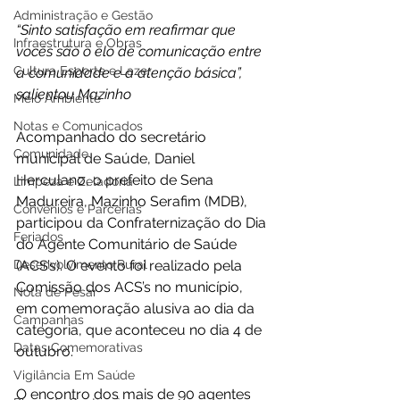
Administração e Gestão
“Sinto satisfação em reafirmar que 
Infraestrutura e Obras
vocês são o elo de comunicação entre 
Cultura Esporte e Lazer
a comunidade e a atenção básica”, 
salientou Mazinho
Meio Ambiente
Notas e Comunicados
Acompanhado do secretário 
Comunidade
municipal de Saúde, Daniel 
Herculano, o prefeito de Sena 
Limpeza e Zeladoria
Madureira, Mazinho Serafim (MDB), 
Convênios e Parcerias
participou da Confraternização do Dia 
Feriados
do Agente Comunitário de Saúde 
Desenvolvimento Rural
(ACS’s). O evento foi realizado pela 
Comissão dos ACS’s no município, 
Nota de Pesar
em comemoração alusiva ao dia da 
Campanhas
categoria, que aconteceu no dia 4 de 
Datas Comemorativas
outubro.
Vigilância Em Saúde
O encontro dos mais de 90 agentes 