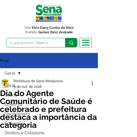
Vice
Elvis Dany Cunha da Silva
Prefeito
Gerlen Diniz Andrade
Post
Geral
Prefeitura de Sena Madureira
Geral
9 de out. de 2018
Dia do Agente
Saúde
Comunitário de Saúde é
Covid-19
celebrado e prefeitura
Vacinômetro
destaca a importância da
categoria
Educação
Direitos e Cidadania