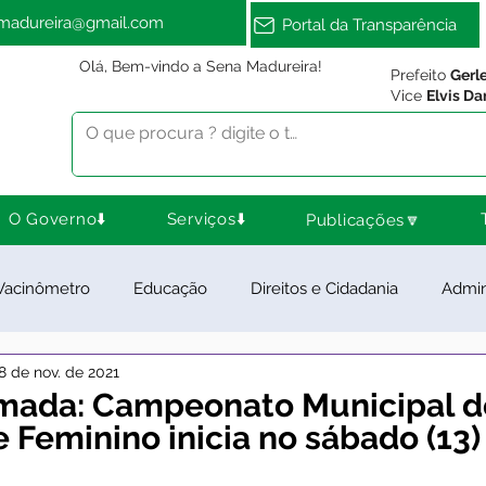
amadureira@gmail.com
Portal da Transparência
Olá, Bem-vindo a Sena Madureira!
Prefeito
Gerl
Vice
Elvis Da
O Governo⬇️
Serviços⬇️
Publicações🔽
Vacinômetro
Educação
Direitos e Cidadania
Admin
8 de nov. de 2021
ra Esporte e Lazer
Meio Ambiente
Notas e Comunica
rmada: Campeonato Municipal d
 Feminino inicia no sábado (13)
ios e Parcerias
Feriados
Desenvolvimento Rural