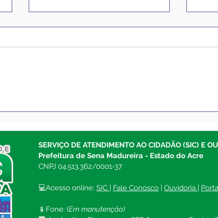
Prefeito Gerlen Diniz
Pref
confirma pagamento para
Madu
os servidores para esta
para
sexta-feira
mate
SERVIÇO DE ATENDIMENTO AO CIDADÃO (SIC) E O
mate
Prefeitura de Sena Madureira - Estado do Acre
CNPJ 04.513.362/0001-37
💻Acesso online: 
SIC 
| 
Fale Conosco
 | 
Ouvidoria
| 
Port
📱Fone: (
Em manutenção)