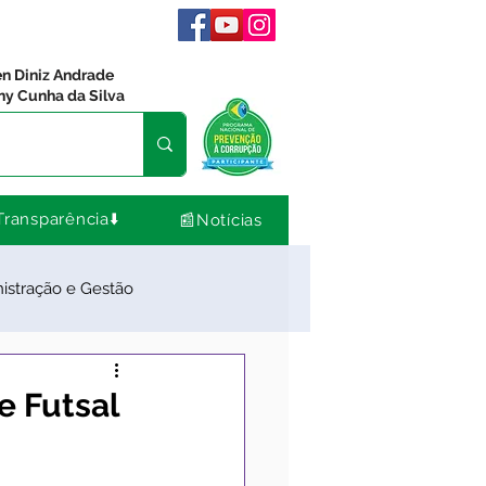
en Diniz Andrade
ny Cunha da Silva
Transparência⬇️
📰Notícias
istração e Gestão
dos
Comunidade
e Futsal
Nota de Pesar