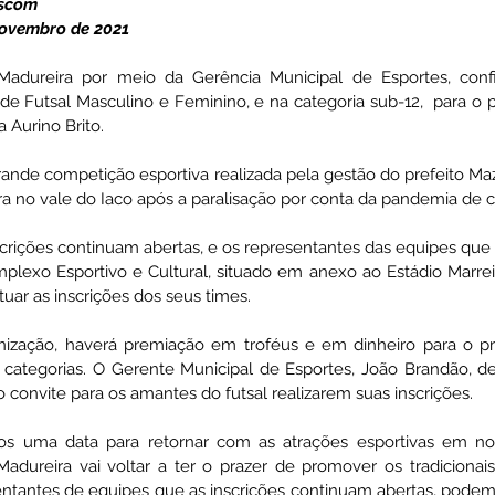
Ascom 
Novembro de 2021 
ativas
Vigilância Em Saúde
Plano de Contingência
Madureira por meio da Gerência Municipal de Esportes, confi
 Futsal Masculino e Feminino, e na categoria sub-12,  para o p
Aurino Brito. 
istência Social
Convites e Informativos
Parcerias
rande competição esportiva realizada pela gestão do prefeito Maz
ira no vale do Iaco após a paralisação por conta da pandemia de c
 2022
Licitações
scrições continuam abertas, e os representantes das equipes que 
plexo Esportivo e Cultural, situado em anexo ao Estádio Marreir
tuar as inscrições dos seus times. 
ização, haverá premiação em troféus e em dinheiro para o pr
ategorias. O Gerente Municipal de Esportes, João Brandão, des
 convite para os amantes do futsal realizarem suas inscrições. 
os uma data para retornar com as atrações esportivas em nos
dureira vai voltar a ter o prazer de promover os tradicionai
sentantes de equipes que as inscrições continuam abertas, podem 