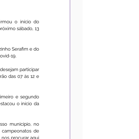
Medidas de Prevenção
rmou o início do 
róximo sábado, 13 
Convênios
Acessibilidade
inho Serafim e do 
ovid-19.
desejam participar 
ão das 07 às 12 e 
imeiro e segundo 
tacou o início da 
so município, no 
s campeonatos de 
nos procurar aqui 