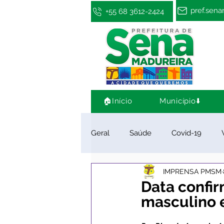
pref.sen
+55 68 3612-2424
🏠Início
Município⬇️
Geral
Saúde
Covid-19
IMPRENSA PMSM
Infraestrutura e Obras
Cultu
Data confi
masculino e
Limpeza e Zeladoria
Convên