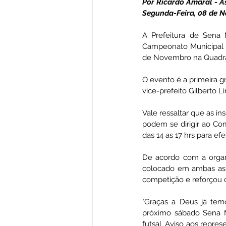
Por Ricardo Amaral - 
Segunda-Feira, 08 de 
Campanhas
Datas Comemor
A Prefeitura de Sena 
Campeonato Municipal de
de Novembro na Quadra 
Institucional e Governo
Ass
O evento é a primeira g
vice-prefeito Gilberto L
Serviços Urbanos
ExpoSena
Vale ressaltar que as in
podem se dirigir ao Com
das 14 as 17 hrs para efe
De acordo com a organ
colocado em ambas as c
competição e reforçou o
"Graças a Deus já tem
próximo sábado Sena Ma
futsal. Aviso aos repre