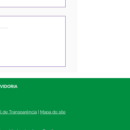
eitura de Sena
reira abre Licitações
 compra de insumos,
riais gráficos e
UVIDORIA
riais de expediente
al de Transparência
 | 
Mapa do site