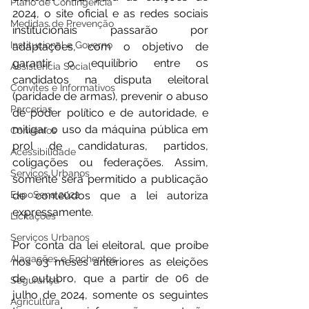
Plano de Contingência
2024, o site oficial e as redes sociais 
Medidas de Prevenção
institucionais passarão por 
Institucional e Governo
adaptações, com o objetivo de 
garantir o equilíbrio entre os 
Assistência Social
candidatos na disputa eleitoral 
Convites e Informativos
(paridade de armas), prevenir o abuso 
Parcerias
de poder político e de autoridade, e 
mitigar o uso da máquina pública em 
Convênios
prol de candidaturas, partidos, 
Acessibilidade
coligações ou federações. Assim, 
Serviços Urbanos
somente será permitido a publicação 
ExpoSena 2022
de conteúdos que a lei autoriza 
expressamente.
Licitações
Serviços Urbanos
Por conta da lei eleitoral, que proíbe 
Alagações e Enchentes
nos 03 meses anteriores as eleições 
de outubro, que a partir de 06 de 
Segurança
julho de 2024, somente os seguintes 
Agricultura