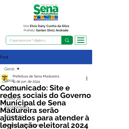
Vice
Elvis Dany Cunha da Silva
Prefeito
Gerlen Diniz Andrade
Post
Geral
Prefeitura de Sena Madureira
Geral
11 de jun. de 2024
Comunicado: Site e
Saúde
redes sociais do Governo
Covid-19
Municipal de Sena
Vacinômetro
Madureira serão
ajustados para atender à
Educação
legislação eleitoral 2024
Direitos e Cidadania