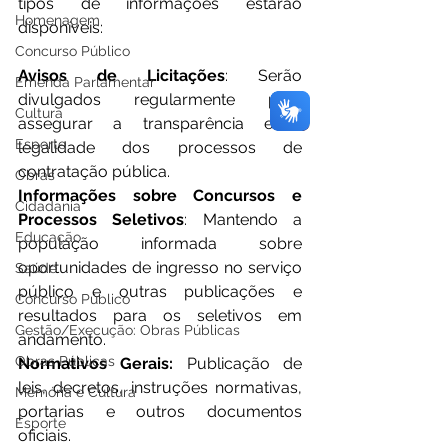
tipos de informações estarão 
Homenagem
disponíveis:
Concurso Público
Avisos de Licitações
: Serão 
Emenda Parlamentar
divulgados regularmente para 
Cultura
assegurar a transparência e a 
Esporte
legalidade dos processos de 
contratação pública.
Obras
Informações sobre Concursos e 
Cidadania
Processos Seletivos
: Mantendo a 
Educação
população informada sobre 
oportunidades de ingresso no serviço 
Saúde
público e outras publicações e 
Concurso Público
resultados para os seletivos em 
Gestão/Execução: Obras Públicas
andamento.
Obras Públicas
Normativos Gerais: 
Publicação de 
leis, decretos, instruções normativas, 
Memória e Cultura
portarias e outros documentos 
Esporte
oficiais.