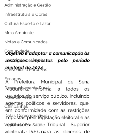
Administração e Gestão
Infraestrutura e Obras
Cultura Esporte e Lazer
Meio Ambiente
Notas e Comunicados
Comunidade
Objetivo é adaptar a comunicação às 
restrições impostas pelo período 
Limpeza e Zeladoria
eleitoral de 2024
Convênios e Parcerias
Feriados
A Prefeitura Municipal de Sena 
Desenvolvimento Rural
Madureira, informa a todos os 
usuários do serviço público, incluindo 
Nota de Pesar
agentes políticos e servidores, que, 
Campanhas
em conformidade com as restrições 
Datas Comemorativas
impostas pela legislação eleitoral e as 
resoluções do Tribunal Superior 
Vigilância Em Saúde
Eleitoral (TSE) para as eleições de 