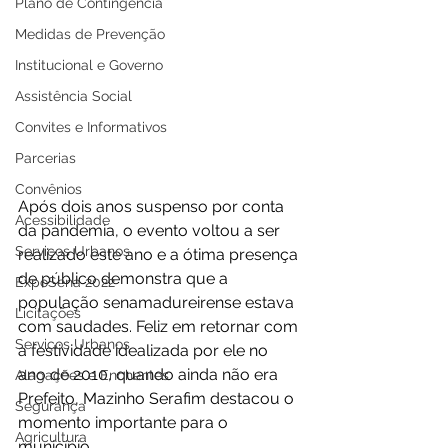
Plano de Contingência
Medidas de Prevenção
Institucional e Governo
Assistência Social
Convites e Informativos
Parcerias
Convênios
Após dois anos suspenso por conta 
Acessibilidade
da pandemia, o evento voltou a ser 
Serviços Urbanos
realizado este ano e a ótima presença 
de público demonstra que a 
ExpoSena 2022
população senamadureirense estava 
Licitações
com saudades. Feliz em retornar com 
Serviços Urbanos
a festividade idealizada por ele no 
ano de 2010, quando ainda não era 
Alagações e Enchentes
Prefeito, Mazinho Serafim destacou o 
Segurança
momento importante para o 
Agricultura
município.