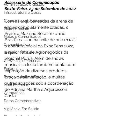
Assessoria de Comunicação
Administração e Gestão
Sexta-Feira, 23 de Setembro de 2022 
Infraestrutura e Obras
Cultura Esporte e Lazer
Com as arquibancadas da arena de 
shows completamente lotadas, o 
Meio Ambiente
Prefeito Mazinho Serafim (União 
Notas e Comunicados
Brasil) realizou na noite de ontem (22) 
Comunidade
a abertura oficial da ExpoSena 2022, 
a maior feira de Agronegócios da 
Limpeza e Zeladoria
regional Purus. Além de shows 
Convênios e Parcerias
musicais, a festa também conta com 
Feriados
exposição de diversos produtos, 
Desenvolvimento Rural
praça de alimentação, e muitas 
outras atrações sob a coordenação 
Nota de Pesar
de Adriana Martha e Adjerbisson 
Campanhas
Costa.
Datas Comemorativas
Vigilância Em Saúde