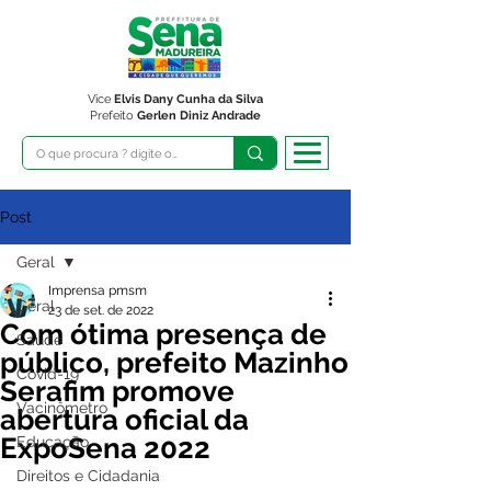
Vice
Elvis Dany Cunha da Silva
Prefeito
Gerlen Diniz Andrade
Post
Geral
Imprensa pmsm
Geral
23 de set. de 2022
Com ótima presença de
Saúde
público, prefeito Mazinho
Covid-19
Serafim promove
Vacinômetro
abertura oficial da
ExpoSena 2022
Educação
Direitos e Cidadania