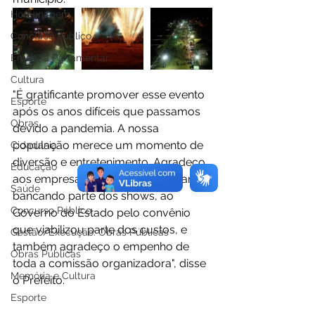
Homenagem
Concurso Público
Emenda Parlamentar
Cultura
"É gratificante promover esse evento 
Esporte
após os anos difíceis que passamos 
Obras
devido a pandemia. A nossa 
população merece um momento de 
Cidadania
diversão e entretenimento. Agradeço 
Educação
aos empresários que nos ajudaram 
Saúde
bancando parte dos shows, ao 
Concurso Público
Governo do Estado pelo convênio 
que viabilizou parte dos custos, e 
Gestão/Execução: Obras Públicas
também agradeço o empenho de 
Obras Públicas
toda a comissão organizadora", disse 
Memória e Cultura
o Prefeito.
Esporte