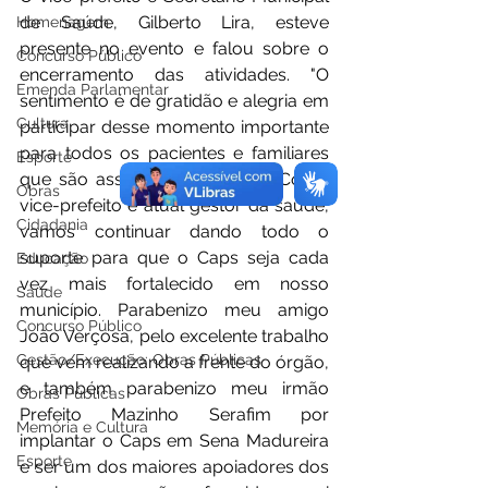
de Saúde, Gilberto Lira, esteve 
Homenagem
presente no evento e falou sobre o 
Concurso Público
encerramento das atividades. "O 
Emenda Parlamentar
sentimento é de gratidão e alegria em 
Cultura
participar desse momento importante 
para todos os pacientes e familiares 
Esporte
que são assistidos pelo Caps. Como 
Obras
vice-prefeito e atual gestor da saúde, 
Cidadania
vamos continuar dando todo o 
suporte para que o Caps seja cada 
Educação
vez mais fortalecido em nosso 
Saúde
município. Parabenizo meu amigo 
Concurso Público
João Verçosa, pelo excelente trabalho 
Gestão/Execução: Obras Públicas
que vem realizando a frente do órgão, 
e também parabenizo meu irmão 
Obras Públicas
Prefeito Mazinho Serafim por 
Memória e Cultura
implantar o Caps em Sena Madureira 
Esporte
e ser um dos maiores apoiadores dos 