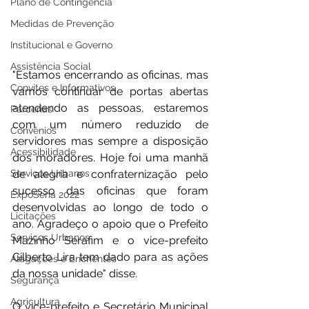
Plano de Contingência
Medidas de Prevenção
Institucional e Governo
Assistência Social
"Estamos encerrando as oficinas, mas 
Convites e Informativos
vamos continuar de portas abertas 
atendendo as pessoas, estaremos 
Parcerias
com um número reduzido de 
Convênios
servidores mas sempre a disposição 
Acessibilidade
dos moradores. Hoje foi uma manhã 
de alegria e confraternização pelo 
Serviços Urbanos
sucesso das oficinas que foram 
ExpoSena 2022
desenvolvidas ao longo de todo o 
Licitações
ano. Agradeço o apoio que o Prefeito 
Serviços Urbanos
Mazinho Serafim e o vice-prefeito 
Gilberto Lira tem dado para as ações 
Alagações e Enchentes
da nossa unidade" disse. 
Segurança
Agricultura
O vice-prefeito e Secretário Municipal 