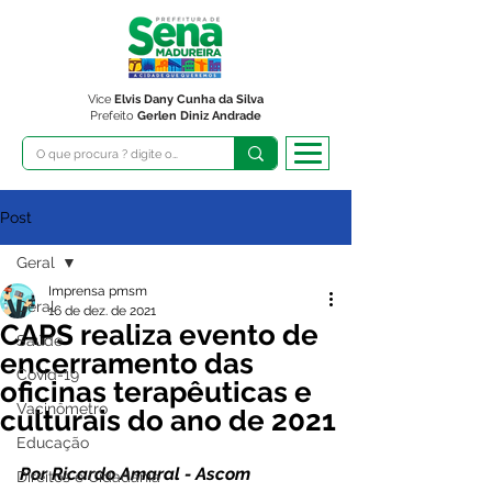
Vice
Elvis Dany Cunha da Silva
Prefeito
Gerlen Diniz Andrade
Post
Geral
Imprensa pmsm
Geral
16 de dez. de 2021
CAPS realiza evento de
Saúde
encerramento das
Covid-19
oficinas terapêuticas e
Vacinômetro
culturais do ano de 2021
Educação
Por Ricardo Amaral - Ascom 
Direitos e Cidadania