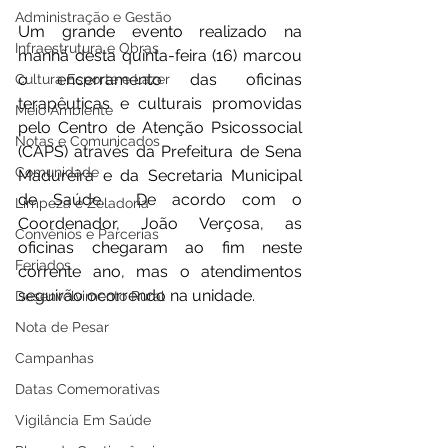
Administração e Gestão
Um grande evento realizado na 
Infraestrutura e Obras
manhã desta quinta-feira (16) marcou 
o encerramento das oficinas 
Cultura Esporte e Lazer
terapêuticas e culturais promovidas 
Meio Ambiente
pelo Centro de Atenção Psicossocial 
Notas e Comunicados
(CAPS) através da Prefeitura de Sena 
Comunidade
Madureira e da Secretaria Municipal 
de Saúde.  De acordo com o 
Limpeza e Zeladoria
Coordenador, João Verçosa, as 
Convênios e Parcerias
oficinas chegaram ao fim neste 
Feriados
corrente ano, mas o atendimentos 
seguirão ocorrendo na unidade. 
Desenvolvimento Rural
Nota de Pesar
Campanhas
Datas Comemorativas
Vigilância Em Saúde