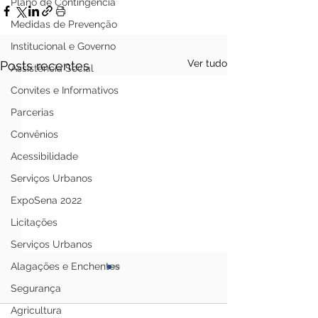
Plano de Contingência
Medidas de Prevenção
Institucional e Governo
Ver tudo
Posts recentes
Assistência Social
Convites e Informativos
Parcerias
Convênios
Acessibilidade
Serviços Urbanos
ExpoSena 2022
Licitações
Serviços Urbanos
Alagações e Enchentes
Segurança
Agricultura