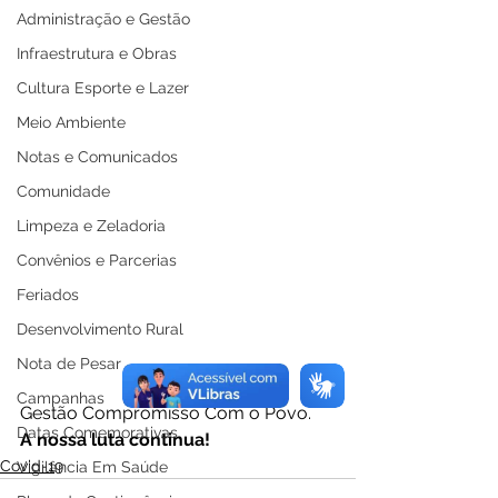
Administração e Gestão
Infraestrutura e Obras
Cultura Esporte e Lazer
Meio Ambiente
Notas e Comunicados
Comunidade
Limpeza e Zeladoria
Convênios e Parcerias
Feriados
Desenvolvimento Rural
Nota de Pesar
Campanhas
Gestão Compromisso Com o Povo.
Datas Comemorativas
A nossa luta continua!
Covid-19
Vigilância Em Saúde