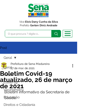
Vice
Elvis Dany Cunha da Silva
Prefeito
Gerlen Diniz Andrade
Post
Geral
Prefeitura de Sena Madureira
Geral
27 de mar. de 2021
Boletim Covid-19
Saúde
atualizado, 26 de março
Covid-19
de 2021
Vacinômetro
Boletim informativo da Secretaria de 
Educação
Saúde. 
Direitos e Cidadania