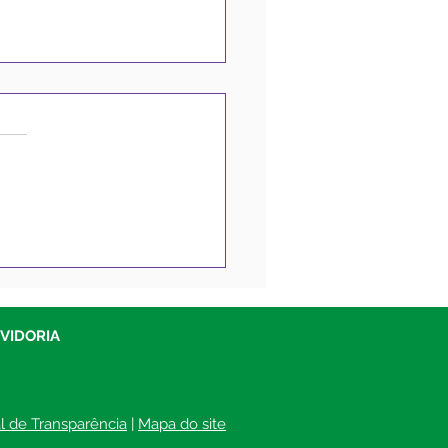
eitura de Sena
reira inicia operação
-buracos na Avenida
il
UVIDORIA
al de Transparência
 | 
Mapa do site