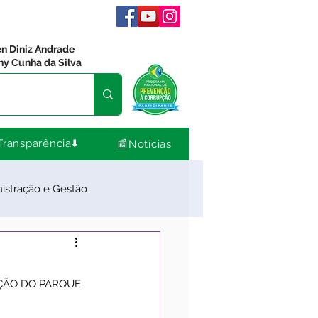
en Diniz Andrade
ny Cunha da Silva
Transparência⬇️
📰Notícias
istração e Gestão
dos
Comunidade
ÇÃO DO PARQUE 
Nota de Pesar