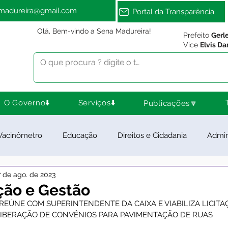
amadureira@gmail.com
Portal da Transparência
Olá, Bem-vindo a Sena Madureira!
Prefeito
Gerl
Vice
Elvis Da
O Governo⬇️
Serviços⬇️
Publicações🔽
Vacinômetro
Educação
Direitos e Cidadania
Admin
7 de ago. de 2023
ra Esporte e Lazer
Meio Ambiente
Notas e Comunica
ção e Gestão
REÚNE COM SUPERINTENDENTE DA CAIXA E VIABILIZA LICITA
LIBERAÇÃO DE CONVÊNIOS PARA PAVIMENTAÇÃO DE RUAS 
ios e Parcerias
Feriados
Desenvolvimento Rural