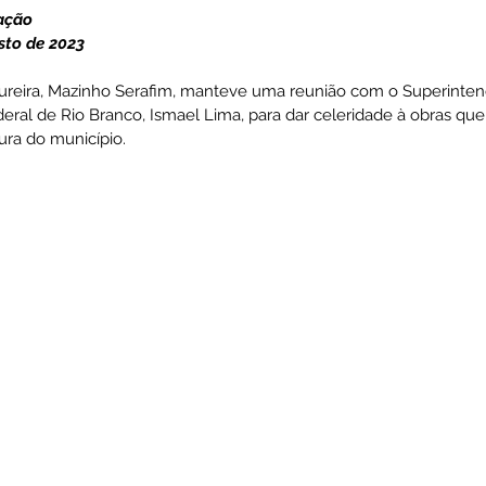
ação 
sto de 2023 
ativas
Vigilância Em Saúde
Plano de Contingência
ureira, Mazinho Serafim, manteve uma reunião com o Superinten
ral de Rio Branco, Ismael Lima, para dar celeridade à obras que 
ura do município. 
istência Social
Convites e Informativos
Parcerias
 2022
Licitações