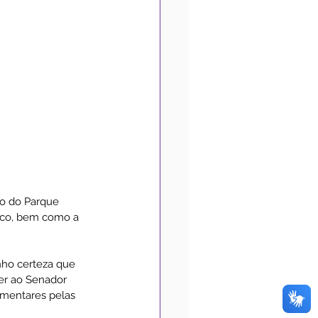
ão do Parque 
Iaco, bem como a 
nho certeza que 
er ao Senador 
amentares pelas 