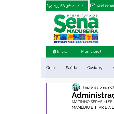
pref.sen
+55 68 3612-2424
🏠Início
Município⬇️
Geral
Saúde
Covid-19
Imprensa pmsm
1
Infraestrutura e Obras
Cultu
Administra
MAZINHO SERAFIM SE 
MAMÉDIO BITTAR E A 
Limpeza e Zeladoria
Convên