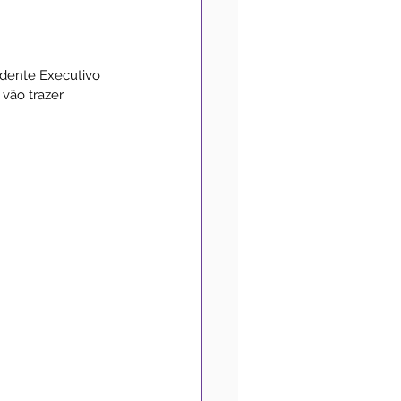
Medidas de Prevenção
dente Executivo 
vão trazer 
Convênios
Acessibilidade