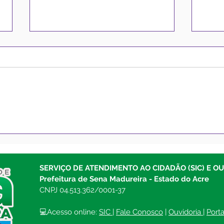
Prefeitura intensifica
Pref
trabalhos de pavimentação
Madu
nas Ruas Canário e Gaivota,
tapa
em Sena Madureira
Bras
SERVIÇO DE ATENDIMENTO AO CIDADÃO (SIC) E O
Prefeitura de Sena Madureira - Estado do Acre
CNPJ 04.513.362/0001-37
💻Acesso online: 
SIC 
| 
Fale Conosco
 | 
Ouvidoria
| 
Port