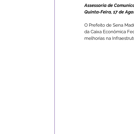
Assessoria de Comunic
Quinta-Feira, 17 de Ago
Campanhas
Datas Comemor
O Prefeito de Sena Mad
da Caixa Econômica Fede
melhorias na Infraestrut
Institucional e Governo
Ass
Serviços Urbanos
ExpoSena