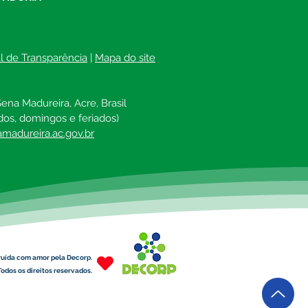
reira
al de Transparência
 | 
Mapa do site
ena Madureira, Acre, Brasil
dos, domingos e feriados)
madureira.ac.gov.br
ruída com amor pela Decorp.
odos os direitos reservados.