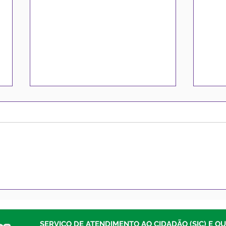
Prefeitura de Sena
Pref
Madureira abre Licitações
lici
para compra de insumos,
milh
materiais gráficos e
de R
SERVIÇO DE ATENDIMENTO AO CIDADÃO (SIC) E O