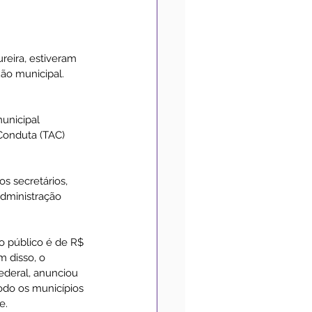
Medidas de Prevenção
reira, estiveram 
ão municipal. 
Convênios
Acessibilidade
unicipal 
Conduta (TAC) 
s secretários, 
administração 
io público é de R$ 
 disso, o 
ederal, anunciou 
odo os municípios 
e.