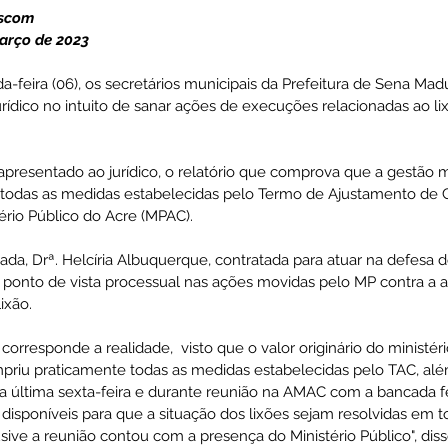
Ascom 
arço de 2023
ativas
Vigilância Em Saúde
Plano de Contingência
feira (06), os secretários municipais da Prefeitura de Sena Madu
rídico no intuito de sanar ações de execuções relacionadas ao lix
istência Social
Convites e Informativos
Parcerias
 apresentado ao jurídico, o relatório que comprova que a gestão m
todas as medidas estabelecidas pelo Termo de Ajustamento de 
ério Público do Acre (MPAC).
 2022
Licitações
a, Drª. Helcíria Albuquerque, contratada para atuar na defesa do
o ponto de vista processual nas ações movidas pelo MP contra a 
ixão.
corresponde a realidade,  visto que o valor originário do ministér
mpriu praticamente todas as medidas estabelecidas pelo TAC, além
na última sexta-feira e durante reunião na AMAC com a bancada f
 disponíveis para que a situação dos lixões sejam resolvidas em t
sive a reunião contou com a presença do Ministério Público", diss