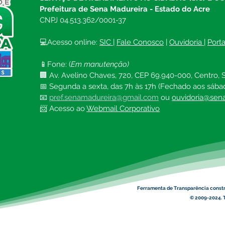
materiais de expediente
Madu
Prefeitura de Sena Madureira - Estado do Acre
CNPJ 04.513.362/0001-37
💻Acesso online: 
SIC 
| 
Fale Conosco
 | 
Ouvidoria
| 
Port
📱Fone: (
Em manutenção)
🏢 Av. Avelino Chaves, 720, CEP 69.940-000, Centro, S
📅 Segunda a sexta, das 7h às 17h (Fechado aos sába
📧 
pref.senamadureira@gmail.com
ou 
ouvidoria@sena
📨 Acesso ao 
Webmail Corporativo
Ferramenta de Transparência const
© 2009-2024. T