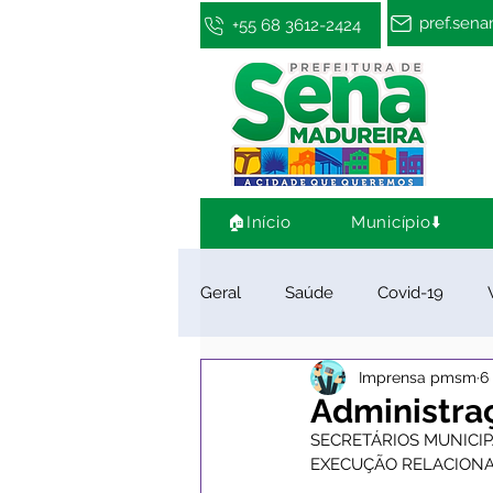
pref.sen
+55 68 3612-2424
🏠Início
Município⬇️
Geral
Saúde
Covid-19
Imprensa pmsm
6
Infraestrutura e Obras
Cultu
Administra
SECRETÁRIOS MUNICIP
EXECUÇÃO RELACIONA
Limpeza e Zeladoria
Convên