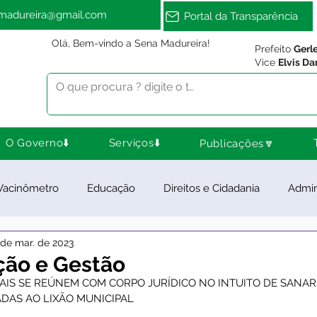
amadureira@gmail.com
Portal da Transparência
Olá, Bem-vindo a Sena Madureira!
Prefeito
Gerl
Vice
Elvis Da
O Governo⬇️
Serviços⬇️
Publicações🔽
Vacinômetro
Educação
Direitos e Cidadania
Admin
 de mar. de 2023
ra Esporte e Lazer
Meio Ambiente
Notas e Comunica
ção e Gestão
AIS SE REÚNEM COM CORPO JURÍDICO NO INTUITO DE SANAR
DAS AO LIXÃO MUNICIPAL
ios e Parcerias
Feriados
Desenvolvimento Rural