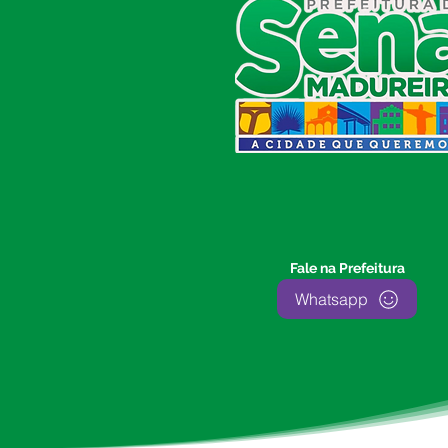
CIDADÃO (SIC) E OUVIDORIA
Prefeitura de Sena Madureira
CNPJ 04.513.362/0001-37
Av. Avelino Chaves, n° 720, 69940-
000
Sena Madureira, Acre, Brasil
E-mail:
prefeitura.senamadureira@gmail.com
Fone: (68)
3612-2424
Ouvidor do Município
(E-Ouv
)
Fale na Prefeitura
Franquiley Dias
Whatsapp
Fone: +55 (68) 9927-0502
Segunda a sexta: 7:00 as 13:00