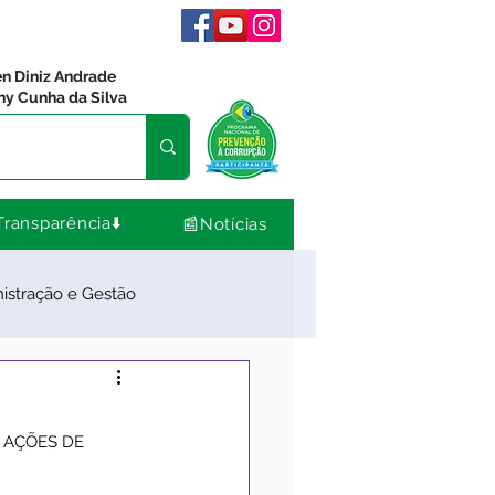
en Diniz Andrade
ny Cunha da Silva
Transparência⬇️
📰Notícias
istração e Gestão
dos
Comunidade
 AÇÕES DE 
Nota de Pesar