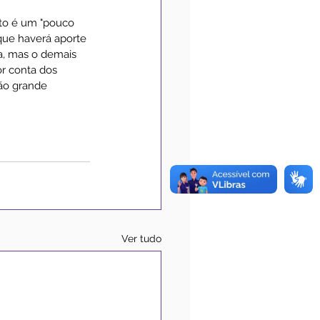
to é um "pouco 
que haverá aporte 
a, mas o demais 
r conta dos 
tão grande 
Ver tudo