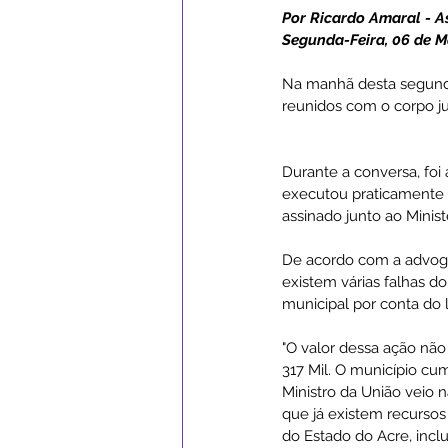
Por Ricardo Amaral - 
Segunda-Feira, 06 de M
Campanhas
Datas Comemor
Na manhã desta segunda-
reunidos com o corpo ju
Institucional e Governo
Ass
Durante a conversa, foi
executou praticamente 
assinado junto ao Minist
Serviços Urbanos
ExpoSena
De acordo com a advogad
existem várias falhas d
municipal por conta do l
"O valor dessa ação não 
317 Mil. O município cu
Ministro da União veio 
que já existem recursos
do Estado do Acre, inclu